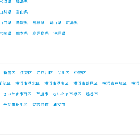
宮城県
福島県
山梨県
富山県
山口県
鳥取県
島根県
岡山県
広島県
宮崎県
熊本県
鹿児島県
沖縄県
新宿区
江東区
江戸川区
品川区
中野区
都筑区
横浜市港北区
横浜市港南区
横浜市鶴見区
横浜市戸塚区
横浜
さいたま市南区
草加市
さいたま市緑区
越谷市
千葉市稲毛区
習志野市
浦安市