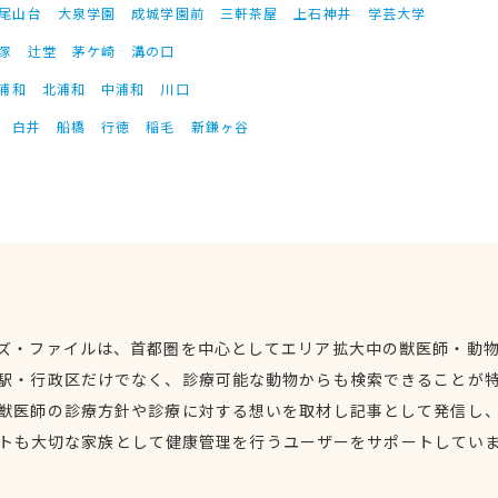
尾山台
大泉学園
成城学園前
三軒茶屋
上石神井
学芸大学
塚
辻堂
茅ケ崎
溝の口
浦和
北浦和
中浦和
川口
白井
船橋
行徳
稲毛
新鎌ヶ谷
ズ・ファイルは、首都圏を中心としてエリア拡大中の獣医師・動
駅・行政区だけでなく、診療可能な動物からも検索できることが
獣医師の診療方針や診療に対する想いを取材し記事として発信し
トも大切な家族として健康管理を行うユーザーをサポートしてい