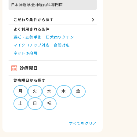
日本神経学会神経内科専門医
こだわり条件から探す
よく利用される条件
避妊・去勢手術
狂犬病ワクチン
マイクロチップ対応
夜間対応
ネット予約可
診療曜日
診療曜日から探す
月
火
水
木
金
土
日
祝
すべてをクリア