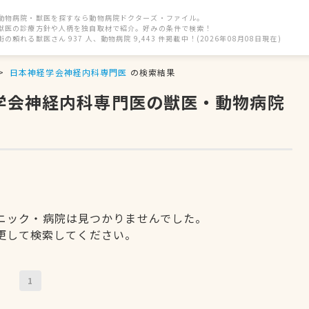
動物病院・獣医を探すなら動物病院ドクターズ・ファイル。
獣医の診療方針や人柄を独自取材で紹介。好みの条件で検索！
街の頼れる獣医さん 937 人、動物病院 9,443 件掲載中！(2026年08月08日現在)
日本神経学会神経内科専門医
の検索結果
経学会神経内科専門医の獣医・動物病院
ニック・病院は見つかりませんでした。
更して検索してください。
1