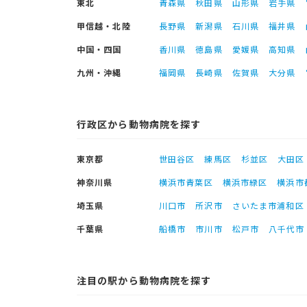
東北
青森県
秋田県
山形県
岩手県
甲信越・北陸
長野県
新潟県
石川県
福井県
中国・四国
香川県
徳島県
愛媛県
高知県
九州・沖縄
福岡県
長崎県
佐賀県
大分県
行政区から動物病院を探す
東京都
世田谷区
練馬区
杉並区
大田区
神奈川県
横浜市青葉区
横浜市緑区
横浜市
埼玉県
川口市
所沢市
さいたま市浦和区
千葉県
船橋市
市川市
松戸市
八千代市
注目の駅から動物病院を探す