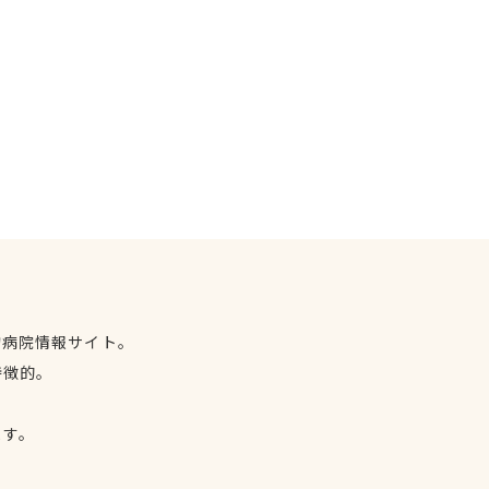
物病院情報サイト。
特徴的。
、
ます。