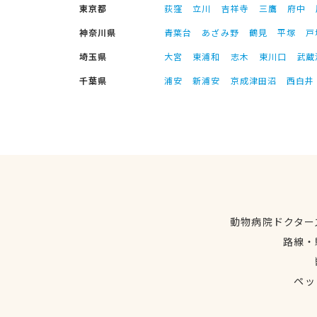
東京都
荻窪
立川
吉祥寺
三鷹
府中
神奈川県
青葉台
あざみ野
鶴見
平塚
戸
埼玉県
大宮
東浦和
志木
東川口
武蔵
千葉県
浦安
新浦安
京成津田沼
西白井
動物病院ドクター
路線・
ペッ