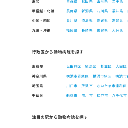
東北
青森県
秋田県
山形県
岩手県
甲信越・北陸
長野県
新潟県
石川県
福井県
中国・四国
香川県
徳島県
愛媛県
高知県
九州・沖縄
福岡県
長崎県
佐賀県
大分県
行政区から動物病院を探す
東京都
世田谷区
練馬区
杉並区
大田区
神奈川県
横浜市青葉区
横浜市緑区
横浜市
埼玉県
川口市
所沢市
さいたま市浦和区
千葉県
船橋市
市川市
松戸市
八千代市
注目の駅から動物病院を探す