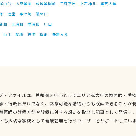
尾山台
大泉学園
成城学園前
三軒茶屋
上石神井
学芸大学
塚
辻堂
茅ケ崎
溝の口
浦和
北浦和
中浦和
川口
白井
船橋
行徳
稲毛
新鎌ヶ谷
ズ・ファイルは、首都圏を中心としてエリア拡大中の獣医師・動
駅・行政区だけでなく、診療可能な動物からも検索できることが
獣医師の診療方針や診療に対する想いを取材し記事として発信し
トも大切な家族として健康管理を行うユーザーをサポートしてい