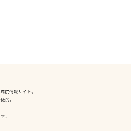
物病院情報サイト。
特徴的。
、
ます。