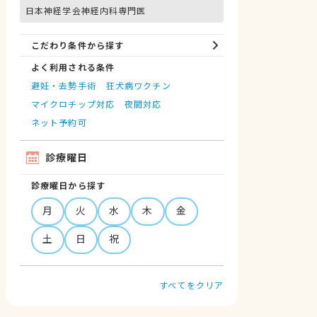
日本神経学会神経内科専門医
こだわり条件から探す
よく利用される条件
避妊・去勢手術
狂犬病ワクチン
マイクロチップ対応
夜間対応
ネット予約可
診療曜日
診療曜日から探す
月
火
水
木
金
土
日
祝
すべてをクリア