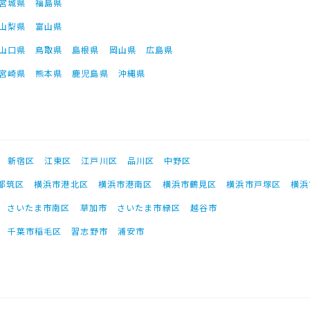
宮城県
福島県
山梨県
富山県
山口県
鳥取県
島根県
岡山県
広島県
宮崎県
熊本県
鹿児島県
沖縄県
新宿区
江東区
江戸川区
品川区
中野区
都筑区
横浜市港北区
横浜市港南区
横浜市鶴見区
横浜市戸塚区
横浜
さいたま市南区
草加市
さいたま市緑区
越谷市
千葉市稲毛区
習志野市
浦安市