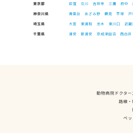
東京都
荻窪
立川
吉祥寺
三鷹
府中
神奈川県
青葉台
あざみ野
鶴見
平塚
戸
埼玉県
大宮
東浦和
志木
東川口
武蔵
千葉県
浦安
新浦安
京成津田沼
西白井
動物病院ドクター
路線・
ペッ