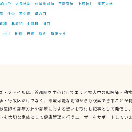
尾山台
大泉学園
成城学園前
三軒茶屋
上石神井
学芸大学
塚
辻堂
茅ケ崎
溝の口
浦和
北浦和
中浦和
川口
白井
船橋
行徳
稲毛
新鎌ヶ谷
ズ・ファイルは、首都圏を中心としてエリア拡大中の獣医師・動
駅・行政区だけでなく、診療可能な動物からも検索できることが
獣医師の診療方針や診療に対する想いを取材し記事として発信し
トも大切な家族として健康管理を行うユーザーをサポートしてい