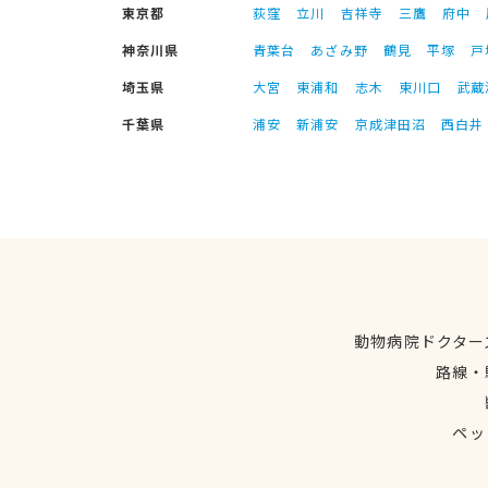
東京都
荻窪
立川
吉祥寺
三鷹
府中
神奈川県
青葉台
あざみ野
鶴見
平塚
戸
埼玉県
大宮
東浦和
志木
東川口
武蔵
千葉県
浦安
新浦安
京成津田沼
西白井
動物病院ドクター
路線・
ペッ