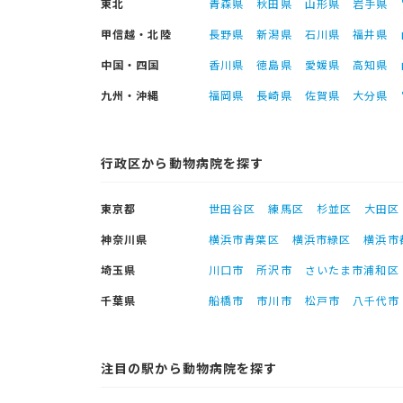
東北
青森県
秋田県
山形県
岩手県
甲信越・北陸
長野県
新潟県
石川県
福井県
中国・四国
香川県
徳島県
愛媛県
高知県
九州・沖縄
福岡県
長崎県
佐賀県
大分県
行政区から動物病院を探す
東京都
世田谷区
練馬区
杉並区
大田区
神奈川県
横浜市青葉区
横浜市緑区
横浜市
埼玉県
川口市
所沢市
さいたま市浦和区
千葉県
船橋市
市川市
松戸市
八千代市
注目の駅から動物病院を探す