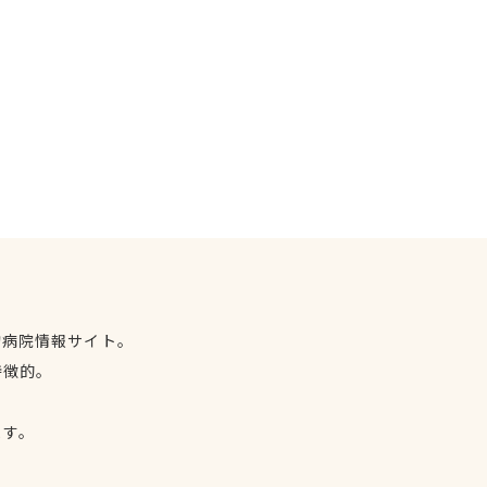
物病院情報サイト。
特徴的。
、
ます。