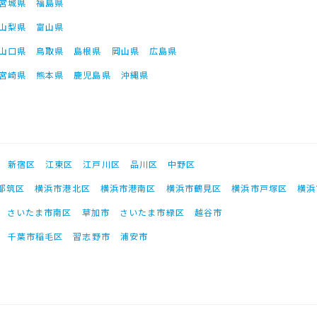
宮城県
福島県
山梨県
富山県
山口県
鳥取県
島根県
岡山県
広島県
宮崎県
熊本県
鹿児島県
沖縄県
新宿区
江東区
江戸川区
品川区
中野区
都筑区
横浜市港北区
横浜市港南区
横浜市鶴見区
横浜市戸塚区
横浜
さいたま市南区
草加市
さいたま市緑区
越谷市
千葉市稲毛区
習志野市
浦安市