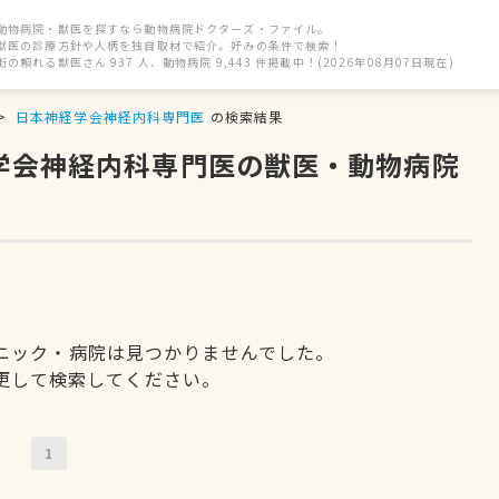
動物病院・獣医を探すなら動物病院ドクターズ・ファイル。
獣医の診療方針や人柄を独自取材で紹介。好みの条件で検索！
街の頼れる獣医さん 937 人、動物病院 9,443 件掲載中！(2026年08月07日現在)
日本神経学会神経内科専門医
の検索結果
経学会神経内科専門医の獣医・動物病院
ニック・病院は見つかりませんでした。
更して検索してください。
1