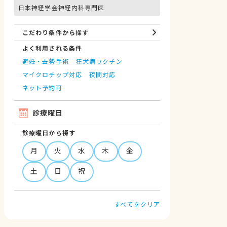
日本神経学会神経内科専門医
こだわり条件から探す
よく利用される条件
避妊・去勢手術
狂犬病ワクチン
マイクロチップ対応
夜間対応
ネット予約可
診療曜日
診療曜日から探す
月
火
水
木
金
土
日
祝
すべてをクリア