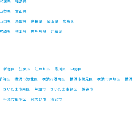
宮城県
福島県
山梨県
富山県
山口県
鳥取県
島根県
岡山県
広島県
宮崎県
熊本県
鹿児島県
沖縄県
新宿区
江東区
江戸川区
品川区
中野区
都筑区
横浜市港北区
横浜市港南区
横浜市鶴見区
横浜市戸塚区
横浜
さいたま市南区
草加市
さいたま市緑区
越谷市
千葉市稲毛区
習志野市
浦安市