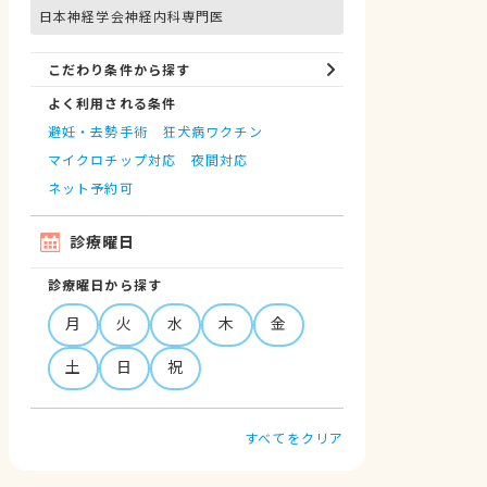
日本神経学会神経内科専門医
こだわり条件から探す
よく利用される条件
避妊・去勢手術
狂犬病ワクチン
マイクロチップ対応
夜間対応
ネット予約可
診療曜日
診療曜日から探す
月
火
水
木
金
土
日
祝
すべてをクリア