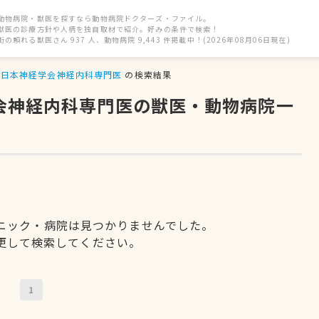
動物病院・獣医を探すなら動物病院ドクターズ・ファイル。
獣医の診療方針や人柄を独自取材で紹介。好みの条件で検索！
街の頼れる獣医さん 937 人、動物病院 9,443 件掲載中！(2026年08月06日現在)
日本神経学会神経内科専門医
の検索結果
学会神経内科専門医の獣医・動物病院一
ニック・病院は見つかりませんでした。
更して検索してください。
1