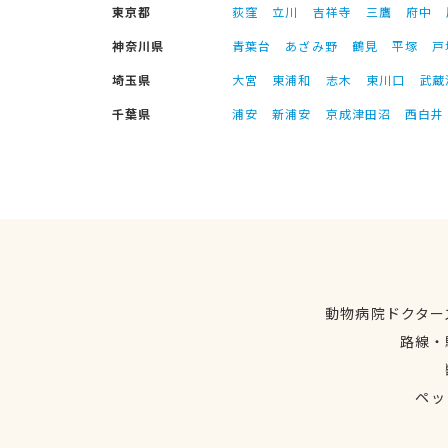
東京都
荻窪
立川
吉祥寺
三鷹
府中
神奈川県
青葉台
あざみ野
鶴見
平塚
戸
埼玉県
大宮
東浦和
志木
東川口
武蔵
千葉県
浦安
新浦安
京成津田沼
西白井
動物病院ドクター
路線・
ペッ