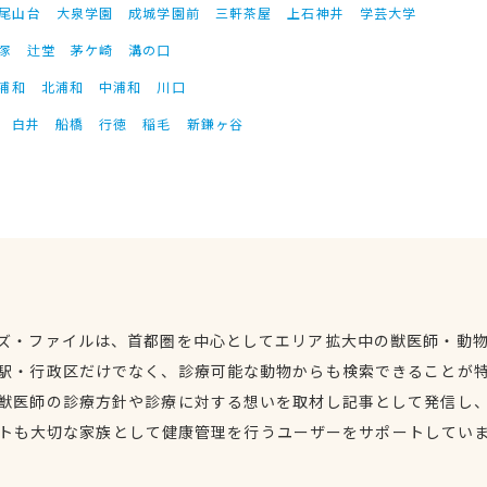
尾山台
大泉学園
成城学園前
三軒茶屋
上石神井
学芸大学
塚
辻堂
茅ケ崎
溝の口
浦和
北浦和
中浦和
川口
白井
船橋
行徳
稲毛
新鎌ヶ谷
ズ・ファイルは、首都圏を中心としてエリア拡大中の獣医師・動
駅・行政区だけでなく、診療可能な動物からも検索できることが
獣医師の診療方針や診療に対する想いを取材し記事として発信し
トも大切な家族として健康管理を行うユーザーをサポートしてい