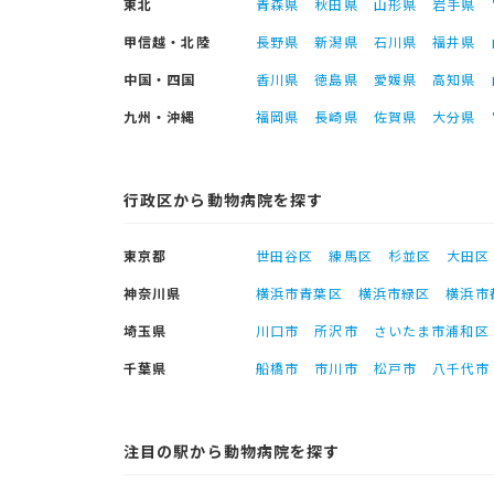
東北
青森県
秋田県
山形県
岩手県
甲信越・北陸
長野県
新潟県
石川県
福井県
中国・四国
香川県
徳島県
愛媛県
高知県
九州・沖縄
福岡県
長崎県
佐賀県
大分県
行政区から動物病院を探す
東京都
世田谷区
練馬区
杉並区
大田区
神奈川県
横浜市青葉区
横浜市緑区
横浜市
埼玉県
川口市
所沢市
さいたま市浦和区
千葉県
船橋市
市川市
松戸市
八千代市
注目の駅から動物病院を探す