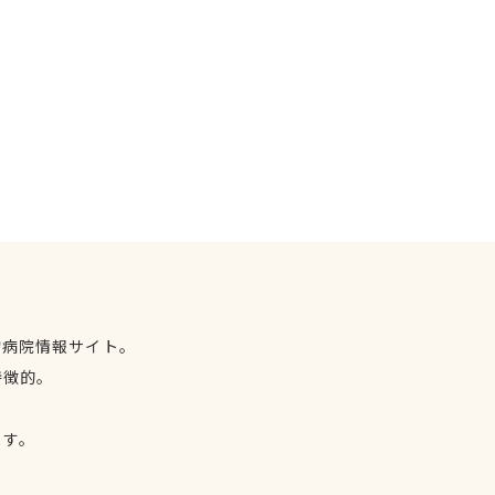
物病院情報サイト。
特徴的。
、
ます。