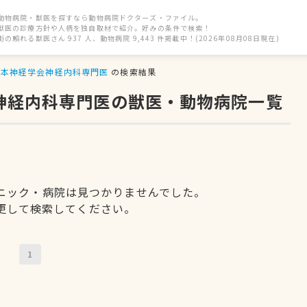
動物病院・獣医を探すなら動物病院ドクターズ・ファイル。
獣医の診療方針や人柄を独自取材で紹介。好みの条件で検索！
街の頼れる獣医さん 937 人、動物病院 9,443 件掲載中！(2026年08月08日現在)
日本神経学会神経内科専門医
の検索結果
会神経内科専門医の獣医・動物病院一覧
ニック・病院は見つかりませんでした。
更して検索してください。
1