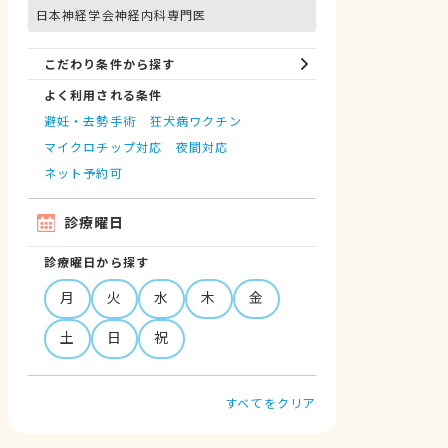
日本神経学会神経内科専門医
こだわり条件から探す
よく利用される条件
避妊・去勢手術
狂犬病ワクチン
マイクロチップ対応
夜間対応
ネット予約可
診療曜日
診療曜日から探す
月
火
水
木
金
土
日
祝
すべてをクリア