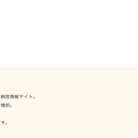
物病院情報サイト。
特徴的。
、
ます。