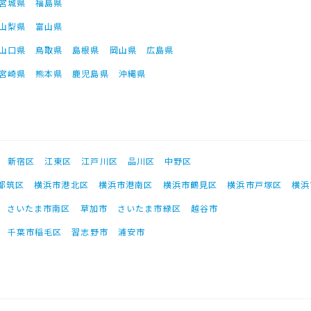
宮城県
福島県
山梨県
富山県
山口県
鳥取県
島根県
岡山県
広島県
宮崎県
熊本県
鹿児島県
沖縄県
新宿区
江東区
江戸川区
品川区
中野区
都筑区
横浜市港北区
横浜市港南区
横浜市鶴見区
横浜市戸塚区
横浜
さいたま市南区
草加市
さいたま市緑区
越谷市
千葉市稲毛区
習志野市
浦安市