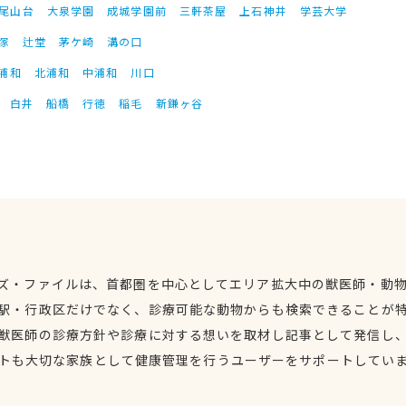
尾山台
大泉学園
成城学園前
三軒茶屋
上石神井
学芸大学
塚
辻堂
茅ケ崎
溝の口
浦和
北浦和
中浦和
川口
白井
船橋
行徳
稲毛
新鎌ヶ谷
ズ・ファイルは、首都圏を中心としてエリア拡大中の獣医師・動
駅・行政区だけでなく、診療可能な動物からも検索できることが
獣医師の診療方針や診療に対する想いを取材し記事として発信し
トも大切な家族として健康管理を行うユーザーをサポートしてい