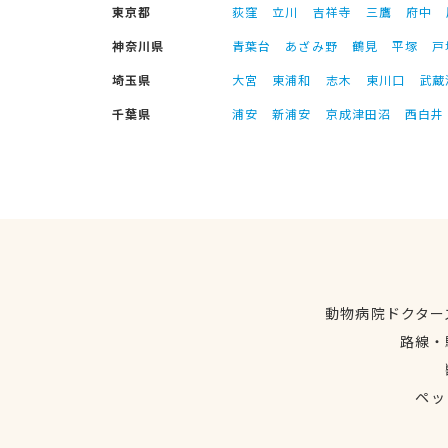
東京都
荻窪
立川
吉祥寺
三鷹
府中
神奈川県
青葉台
あざみ野
鶴見
平塚
戸
埼玉県
大宮
東浦和
志木
東川口
武蔵
千葉県
浦安
新浦安
京成津田沼
西白井
動物病院ドクター
路線・
ペッ