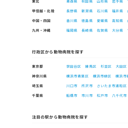
東北
青森県
秋田県
山形県
岩手県
甲信越・北陸
長野県
新潟県
石川県
福井県
中国・四国
香川県
徳島県
愛媛県
高知県
九州・沖縄
福岡県
長崎県
佐賀県
大分県
行政区から動物病院を探す
東京都
世田谷区
練馬区
杉並区
大田区
神奈川県
横浜市青葉区
横浜市緑区
横浜市
埼玉県
川口市
所沢市
さいたま市浦和区
千葉県
船橋市
市川市
松戸市
八千代市
注目の駅から動物病院を探す