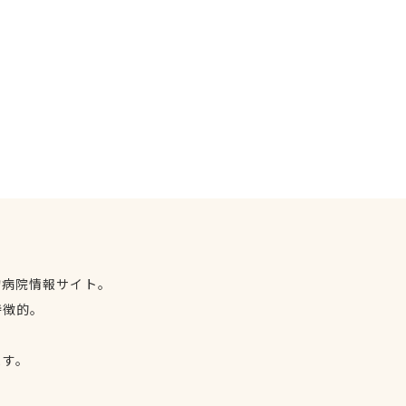
物病院情報サイト。
特徴的。
、
ます。