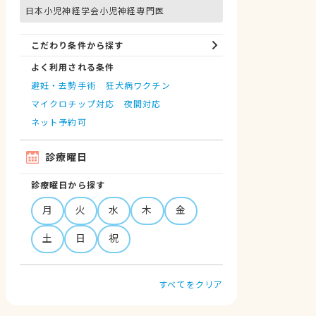
日本小児神経学会小児神経専門医
こだわり条件から探す
よく利用される条件
避妊・去勢手術
狂犬病ワクチン
マイクロチップ対応
夜間対応
ネット予約可
診療曜日
診療曜日から探す
月
火
水
木
金
土
日
祝
すべてをクリア