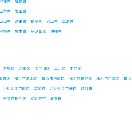
宮城県
福島県
山梨県
富山県
山口県
鳥取県
島根県
岡山県
広島県
宮崎県
熊本県
鹿児島県
沖縄県
新宿区
江東区
江戸川区
品川区
中野区
都筑区
横浜市港北区
横浜市港南区
横浜市鶴見区
横浜市戸塚区
横浜
さいたま市南区
草加市
さいたま市緑区
越谷市
千葉市稲毛区
習志野市
浦安市