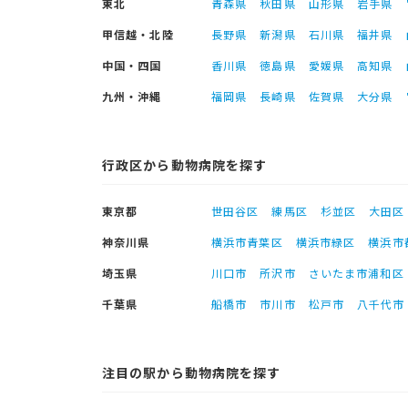
東北
青森県
秋田県
山形県
岩手県
甲信越・北陸
長野県
新潟県
石川県
福井県
中国・四国
香川県
徳島県
愛媛県
高知県
九州・沖縄
福岡県
長崎県
佐賀県
大分県
行政区から動物病院を探す
東京都
世田谷区
練馬区
杉並区
大田区
神奈川県
横浜市青葉区
横浜市緑区
横浜市
埼玉県
川口市
所沢市
さいたま市浦和区
千葉県
船橋市
市川市
松戸市
八千代市
注目の駅から動物病院を探す