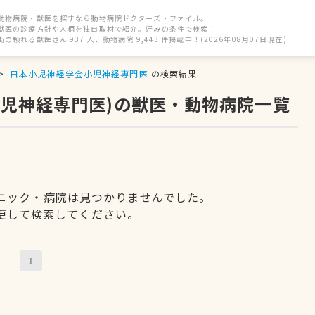
動物病院・獣医を探すなら動物病院ドクターズ・ファイル。
獣医の診療方針や人柄を独自取材で紹介。好みの条件で検索！
街の頼れる獣医さん 937 人、動物病院 9,443 件掲載中！(2026年08月07日現在)
日本小児神経学会小児神経専門医
の検索結果
小児神経専門医)の獣医・動物病院一覧
ニック・病院は見つかりませんでした。
更して検索してください。
1