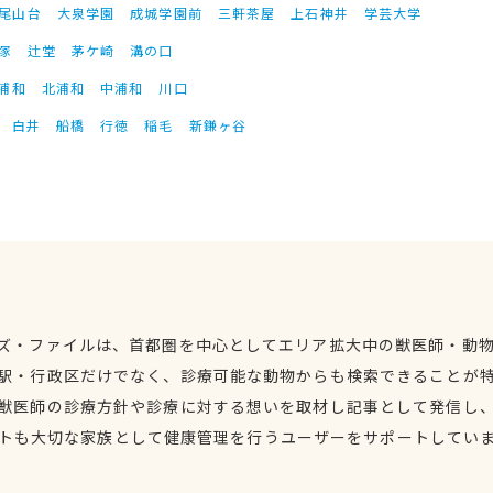
尾山台
大泉学園
成城学園前
三軒茶屋
上石神井
学芸大学
塚
辻堂
茅ケ崎
溝の口
浦和
北浦和
中浦和
川口
白井
船橋
行徳
稲毛
新鎌ヶ谷
ズ・ファイルは、首都圏を中心としてエリア拡大中の獣医師・動
駅・行政区だけでなく、診療可能な動物からも検索できることが
獣医師の診療方針や診療に対する想いを取材し記事として発信し
トも大切な家族として健康管理を行うユーザーをサポートしてい