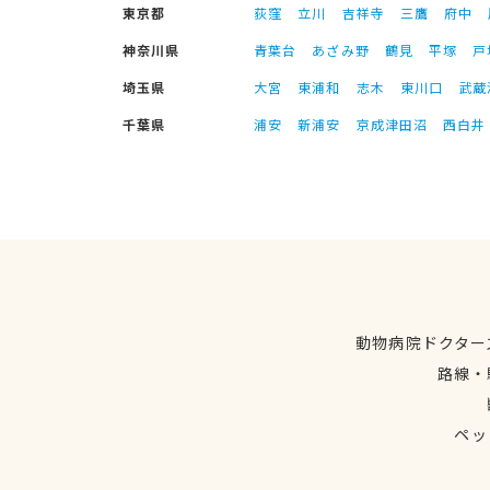
東京都
荻窪
立川
吉祥寺
三鷹
府中
神奈川県
青葉台
あざみ野
鶴見
平塚
戸
埼玉県
大宮
東浦和
志木
東川口
武蔵
千葉県
浦安
新浦安
京成津田沼
西白井
動物病院ドクター
路線・
ペッ