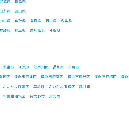
宮城県
福島県
山梨県
富山県
山口県
鳥取県
島根県
岡山県
広島県
宮崎県
熊本県
鹿児島県
沖縄県
新宿区
江東区
江戸川区
品川区
中野区
都筑区
横浜市港北区
横浜市港南区
横浜市鶴見区
横浜市戸塚区
横浜
さいたま市南区
草加市
さいたま市緑区
越谷市
千葉市稲毛区
習志野市
浦安市