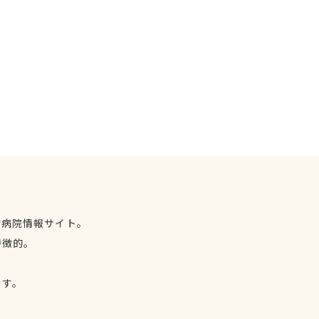
物病院情報サイト。
特徴的。
、
ます。