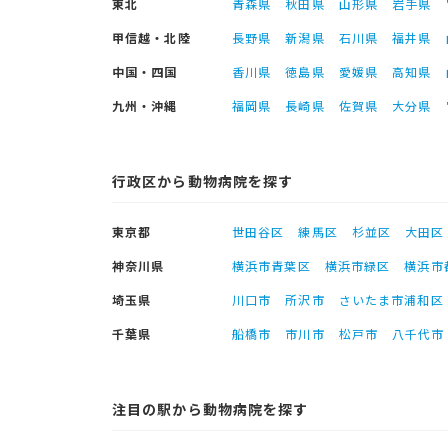
東北
青森県
秋田県
山形県
岩手県
甲信越・北陸
長野県
新潟県
石川県
福井県
中国・四国
香川県
徳島県
愛媛県
高知県
九州・沖縄
福岡県
長崎県
佐賀県
大分県
行政区から動物病院を探す
東京都
世田谷区
練馬区
杉並区
大田区
神奈川県
横浜市青葉区
横浜市緑区
横浜市
埼玉県
川口市
所沢市
さいたま市浦和区
千葉県
船橋市
市川市
松戸市
八千代市
注目の駅から動物病院を探す