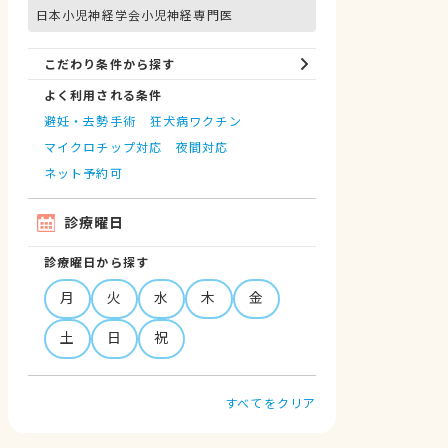
日本小児神経学会小児神経専門医
こだわり条件から探す
よく利用される条件
避妊・去勢手術
狂犬病ワクチン
マイクロチップ対応
夜間対応
ネット予約可
診療曜日
診療曜日から探す
月
火
水
木
金
土
日
祝
すべてをクリア