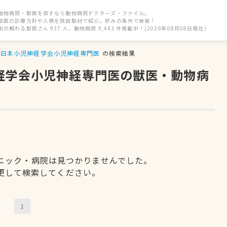
動物病院・獣医を探すなら動物病院ドクターズ・ファイル。
獣医の診療方針や人柄を独自取材で紹介。好みの条件で検索！
街の頼れる獣医さん 937 人、動物病院 9,443 件掲載中！(2026年08月08日現在)
日本小児神経学会小児神経専門医
の検索結果
神経学会小児神経専門医の獣医・動物病
ニック・病院は見つかりませんでした。
更して検索してください。
1