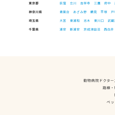
東京都
荻窪
立川
吉祥寺
三鷹
府中
神奈川県
青葉台
あざみ野
鶴見
平塚
戸
埼玉県
大宮
東浦和
志木
東川口
武蔵
千葉県
浦安
新浦安
京成津田沼
西白井
動物病院ドクター
路線・
ペッ