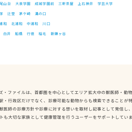
尾山台
大泉学園
成城学園前
三軒茶屋
上石神井
学芸大学
塚
辻堂
茅ケ崎
溝の口
浦和
北浦和
中浦和
川口
白井
船橋
行徳
稲毛
新鎌ヶ谷
ズ・ファイルは、首都圏を中心としてエリア拡大中の獣医師・動
駅・行政区だけでなく、診療可能な動物からも検索できることが
獣医師の診療方針や診療に対する想いを取材し記事として発信し
トも大切な家族として健康管理を行うユーザーをサポートしてい