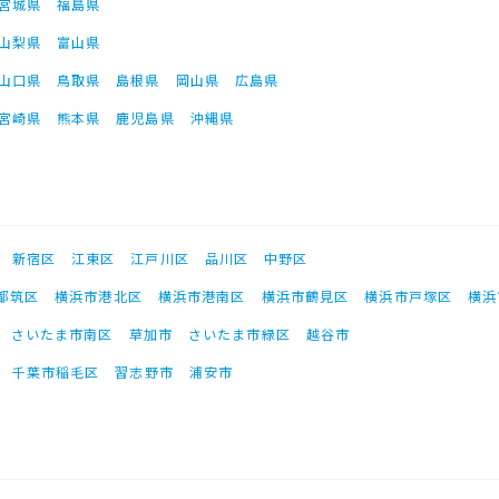
宮城県
福島県
山梨県
富山県
山口県
鳥取県
島根県
岡山県
広島県
宮崎県
熊本県
鹿児島県
沖縄県
新宿区
江東区
江戸川区
品川区
中野区
都筑区
横浜市港北区
横浜市港南区
横浜市鶴見区
横浜市戸塚区
横浜
さいたま市南区
草加市
さいたま市緑区
越谷市
千葉市稲毛区
習志野市
浦安市