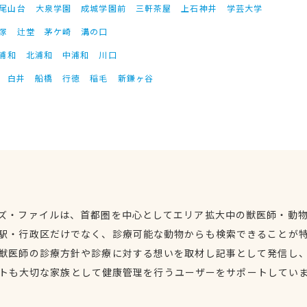
尾山台
大泉学園
成城学園前
三軒茶屋
上石神井
学芸大学
塚
辻堂
茅ケ崎
溝の口
浦和
北浦和
中浦和
川口
白井
船橋
行徳
稲毛
新鎌ヶ谷
ズ・ファイルは、首都圏を中心としてエリア拡大中の獣医師・動
駅・行政区だけでなく、診療可能な動物からも検索できることが
獣医師の診療方針や診療に対する想いを取材し記事として発信し
トも大切な家族として健康管理を行うユーザーをサポートしてい