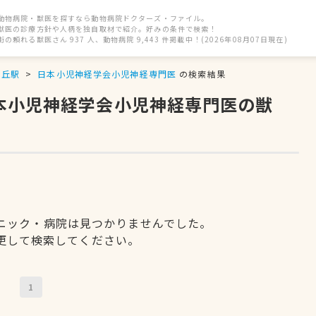
動物病院・獣医を探すなら動物病院ドクターズ・ファイル。
獣医の診療方針や人柄を独自取材で紹介。好みの条件で検索！
街の頼れる獣医さん 937 人、動物病院 9,443 件掲載中！(2026年08月07日現在)
ヶ丘駅
日本小児神経学会小児神経専門医
の検索結果
日本小児神経学会小児神経専門医の獣
ニック・病院は見つかりませんでした。
更して検索してください。
1