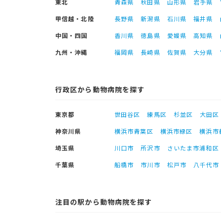
東北
青森県
秋田県
山形県
岩手県
甲信越・北陸
長野県
新潟県
石川県
福井県
中国・四国
香川県
徳島県
愛媛県
高知県
九州・沖縄
福岡県
長崎県
佐賀県
大分県
行政区から動物病院を探す
東京都
世田谷区
練馬区
杉並区
大田区
神奈川県
横浜市青葉区
横浜市緑区
横浜市
埼玉県
川口市
所沢市
さいたま市浦和区
千葉県
船橋市
市川市
松戸市
八千代市
注目の駅から動物病院を探す