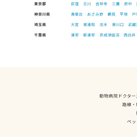
東京都
荻窪
立川
吉祥寺
三鷹
府中
神奈川県
青葉台
あざみ野
鶴見
平塚
戸
埼玉県
大宮
東浦和
志木
東川口
武蔵
千葉県
浦安
新浦安
京成津田沼
西白井
動物病院ドクター
路線・
ペッ