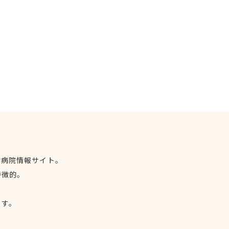
物病院情報サイト。
特徴的。
、
ます。