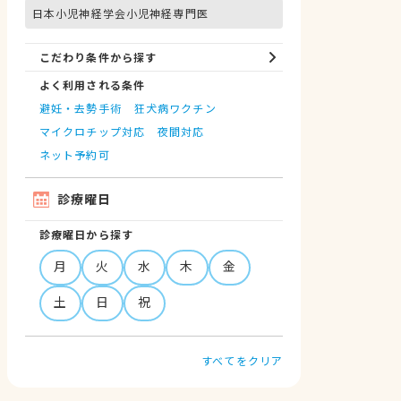
日本小児神経学会小児神経専門医
こだわり条件から探す
よく利用される条件
避妊・去勢手術
狂犬病ワクチン
マイクロチップ対応
夜間対応
ネット予約可
診療曜日
診療曜日から探す
月
火
水
木
金
土
日
祝
すべてをクリア