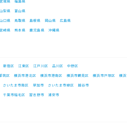
宮城県
福島県
山梨県
富山県
山口県
鳥取県
島根県
岡山県
広島県
宮崎県
熊本県
鹿児島県
沖縄県
新宿区
江東区
江戸川区
品川区
中野区
都筑区
横浜市港北区
横浜市港南区
横浜市鶴見区
横浜市戸塚区
横浜
さいたま市南区
草加市
さいたま市緑区
越谷市
千葉市稲毛区
習志野市
浦安市