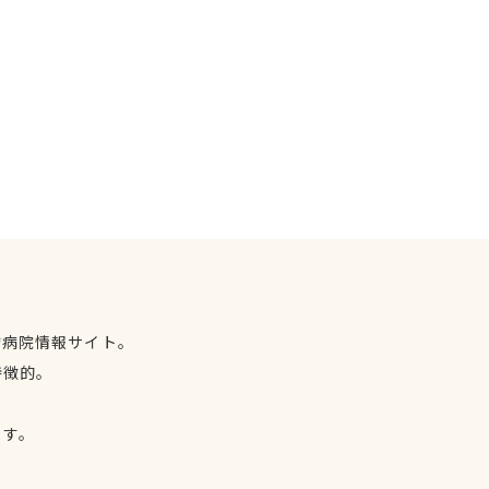
物病院情報サイト。
特徴的。
、
ます。