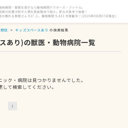
動物病院・獣医を探すなら動物病院ドクターズ・ファイル。
獣医の診療方針や人柄を独自取材で紹介。好みの条件で検索！
街の頼れる獣医さん 937 人、動物病院 9,443 件掲載中！(2026年08月07日現在)
倍野区
キッズスペースあり
の検索結果
スあり)の獣医・動物病院一覧
ニック・病院は見つかりませんでした。
更して検索してください。
1