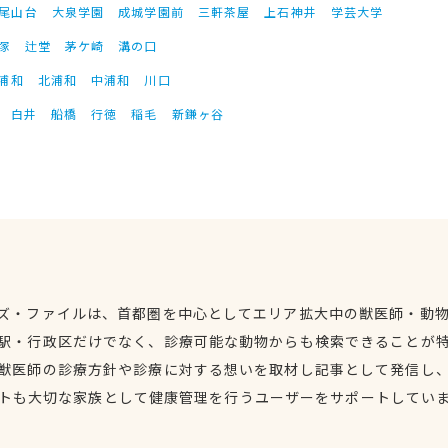
尾山台
大泉学園
成城学園前
三軒茶屋
上石神井
学芸大学
塚
辻堂
茅ケ崎
溝の口
浦和
北浦和
中浦和
川口
白井
船橋
行徳
稲毛
新鎌ヶ谷
ズ・ファイルは、首都圏を中心としてエリア拡大中の獣医師・動
駅・行政区だけでなく、診療可能な動物からも検索できることが
獣医師の診療方針や診療に対する想いを取材し記事として発信し
トも大切な家族として健康管理を行うユーザーをサポートしてい