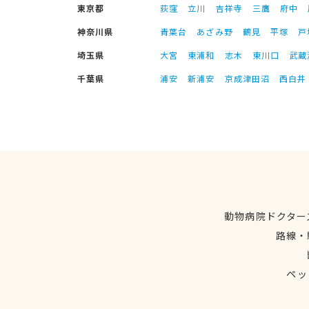
東京都
荻窪
立川
吉祥寺
三鷹
府中
神奈川県
青葉台
あざみ野
鶴見
平塚
戸
埼玉県
大宮
東浦和
志木
東川口
武蔵
千葉県
浦安
新浦安
京成津田沼
西白井
動物病院ドクター
路線・
ペッ