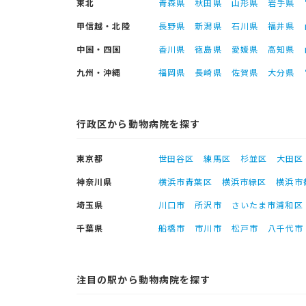
東北
青森県
秋田県
山形県
岩手県
甲信越・北陸
長野県
新潟県
石川県
福井県
中国・四国
香川県
徳島県
愛媛県
高知県
九州・沖縄
福岡県
長崎県
佐賀県
大分県
行政区から動物病院を探す
東京都
世田谷区
練馬区
杉並区
大田区
神奈川県
横浜市青葉区
横浜市緑区
横浜市
埼玉県
川口市
所沢市
さいたま市浦和区
千葉県
船橋市
市川市
松戸市
八千代市
注目の駅から動物病院を探す