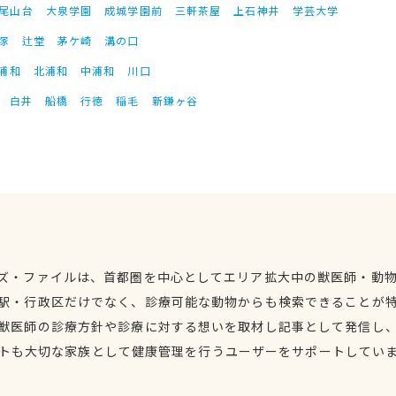
尾山台
大泉学園
成城学園前
三軒茶屋
上石神井
学芸大学
塚
辻堂
茅ケ崎
溝の口
浦和
北浦和
中浦和
川口
白井
船橋
行徳
稲毛
新鎌ヶ谷
ズ・ファイルは、首都圏を中心としてエリア拡大中の獣医師・動
駅・行政区だけでなく、診療可能な動物からも検索できることが
獣医師の診療方針や診療に対する想いを取材し記事として発信し
トも大切な家族として健康管理を行うユーザーをサポートしてい