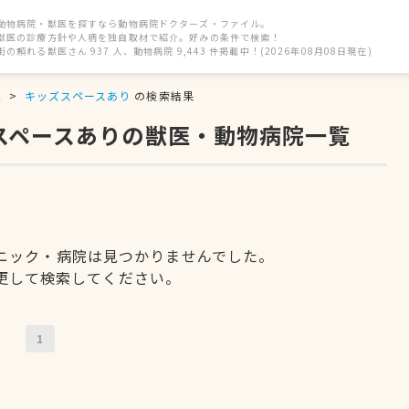
動物病院・獣医を探すなら動物病院ドクターズ・ファイル。
獣医の診療方針や人柄を独自取材で紹介。好みの条件で検索！
街の頼れる獣医さん 937 人、動物病院 9,443 件掲載中！(2026年08月08日現在)
駅
キッズスペースあり
の検索結果
ズスペースありの獣医・動物病院一覧
ニック・病院は見つかりませんでした。
更して検索してください。
1