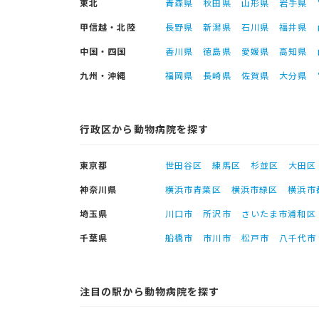
東北
青森県
秋田県
山形県
岩手県
甲信越・北陸
長野県
新潟県
石川県
福井県
中国・四国
香川県
徳島県
愛媛県
高知県
九州・沖縄
福岡県
長崎県
佐賀県
大分県
行政区から動物病院を探す
東京都
世田谷区
練馬区
杉並区
大田区
神奈川県
横浜市青葉区
横浜市緑区
横浜市
埼玉県
川口市
所沢市
さいたま市浦和区
千葉県
船橋市
市川市
松戸市
八千代市
注目の駅から動物病院を探す