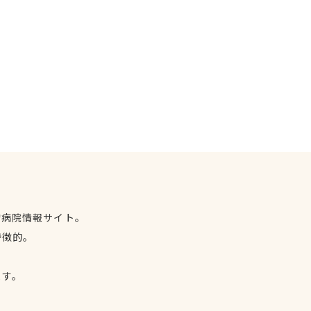
物病院情報サイト。
特徴的。
、
ます。