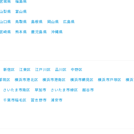
宮城県
福島県
山梨県
富山県
山口県
鳥取県
島根県
岡山県
広島県
宮崎県
熊本県
鹿児島県
沖縄県
新宿区
江東区
江戸川区
品川区
中野区
都筑区
横浜市港北区
横浜市港南区
横浜市鶴見区
横浜市戸塚区
横浜
さいたま市南区
草加市
さいたま市緑区
越谷市
千葉市稲毛区
習志野市
浦安市