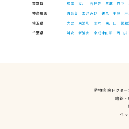
東京都
荻窪
立川
吉祥寺
三鷹
府中
神奈川県
青葉台
あざみ野
鶴見
平塚
戸
埼玉県
大宮
東浦和
志木
東川口
武蔵
千葉県
浦安
新浦安
京成津田沼
西白井
動物病院ドクター
路線・
ペッ