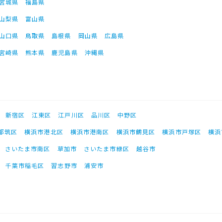
宮城県
福島県
山梨県
富山県
山口県
鳥取県
島根県
岡山県
広島県
宮崎県
熊本県
鹿児島県
沖縄県
新宿区
江東区
江戸川区
品川区
中野区
都筑区
横浜市港北区
横浜市港南区
横浜市鶴見区
横浜市戸塚区
横浜
さいたま市南区
草加市
さいたま市緑区
越谷市
千葉市稲毛区
習志野市
浦安市