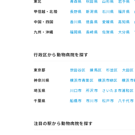
東北
青森県
秋田県
山形県
岩手県
甲信越・北陸
長野県
新潟県
石川県
福井県
中国・四国
香川県
徳島県
愛媛県
高知県
九州・沖縄
福岡県
長崎県
佐賀県
大分県
行政区から動物病院を探す
東京都
世田谷区
練馬区
杉並区
大田区
神奈川県
横浜市青葉区
横浜市緑区
横浜市
埼玉県
川口市
所沢市
さいたま市浦和区
千葉県
船橋市
市川市
松戸市
八千代市
注目の駅から動物病院を探す