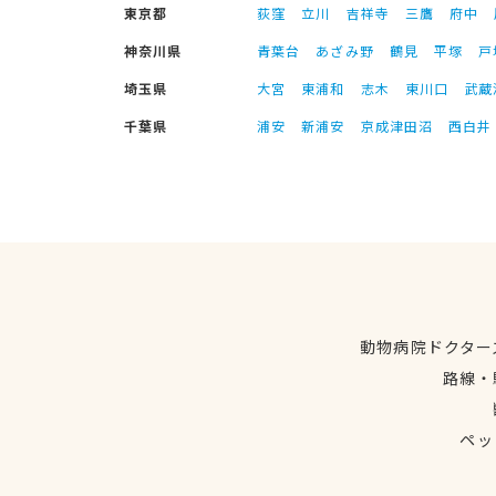
東京都
荻窪
立川
吉祥寺
三鷹
府中
神奈川県
青葉台
あざみ野
鶴見
平塚
戸
埼玉県
大宮
東浦和
志木
東川口
武蔵
千葉県
浦安
新浦安
京成津田沼
西白井
動物病院ドクター
路線・
ペッ