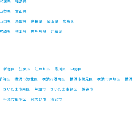
宮城県
福島県
山梨県
富山県
山口県
鳥取県
島根県
岡山県
広島県
宮崎県
熊本県
鹿児島県
沖縄県
新宿区
江東区
江戸川区
品川区
中野区
都筑区
横浜市港北区
横浜市港南区
横浜市鶴見区
横浜市戸塚区
横浜
さいたま市南区
草加市
さいたま市緑区
越谷市
千葉市稲毛区
習志野市
浦安市