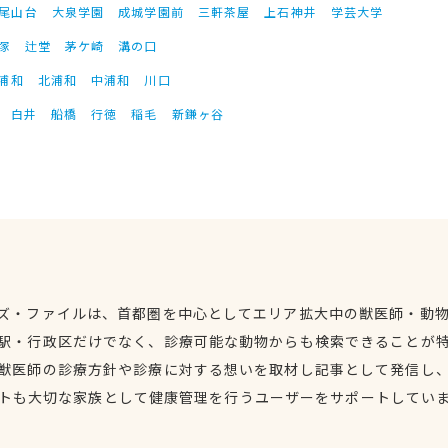
尾山台
大泉学園
成城学園前
三軒茶屋
上石神井
学芸大学
塚
辻堂
茅ケ崎
溝の口
浦和
北浦和
中浦和
川口
白井
船橋
行徳
稲毛
新鎌ヶ谷
ズ・ファイルは、首都圏を中心としてエリア拡大中の獣医師・動
駅・行政区だけでなく、診療可能な動物からも検索できることが
獣医師の診療方針や診療に対する想いを取材し記事として発信し
トも大切な家族として健康管理を行うユーザーをサポートしてい