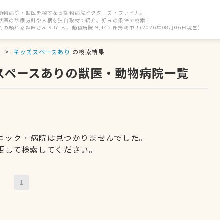
動物病院・獣医を探すなら動物病院ドクターズ・ファイル。
獣医の診療方針や人柄を独自取材で紹介。好みの条件で検索！
街の頼れる獣医さん 937 人、動物病院 9,443 件掲載中！(2026年08月06日現在)
駅
キッズスペースあり
の検索結果
ズスペースありの獣医・動物病院一覧
ニック・病院は見つかりませんでした。
更して検索してください。
1