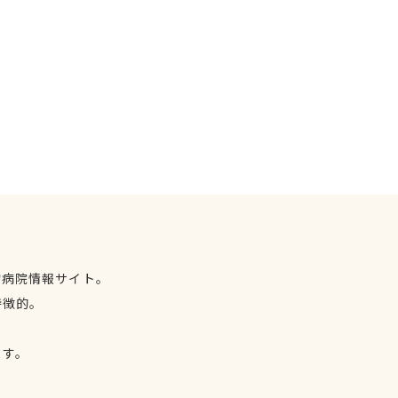
物病院情報サイト。
特徴的。
、
ます。