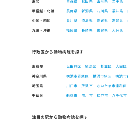
東北
青森県
秋田県
山形県
岩手県
甲信越・北陸
長野県
新潟県
石川県
福井県
中国・四国
香川県
徳島県
愛媛県
高知県
九州・沖縄
福岡県
長崎県
佐賀県
大分県
行政区から動物病院を探す
東京都
世田谷区
練馬区
杉並区
大田区
神奈川県
横浜市青葉区
横浜市緑区
横浜市
埼玉県
川口市
所沢市
さいたま市浦和区
千葉県
船橋市
市川市
松戸市
八千代市
注目の駅から動物病院を探す