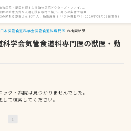
動物病院・獣医を探すなら動物病院ドクターズ・ファイル。
獣医の診療方針や人柄を独自取材で紹介。好みの条件で検索！
街の頼れる獣医さん 937 人、動物病院 9,443 件掲載中！(2026年08月08日現在)
日本気管食道科学会気管食道科専門医
の検索結果
食道科学会気管食道科専門医の獣医・動
ニック・病院は見つかりませんでした。
更して検索してください。
1