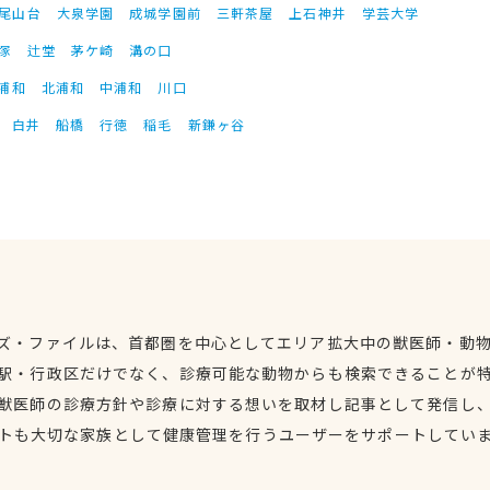
尾山台
大泉学園
成城学園前
三軒茶屋
上石神井
学芸大学
塚
辻堂
茅ケ崎
溝の口
浦和
北浦和
中浦和
川口
白井
船橋
行徳
稲毛
新鎌ヶ谷
ズ・ファイルは、首都圏を中心としてエリア拡大中の獣医師・動
駅・行政区だけでなく、診療可能な動物からも検索できることが
獣医師の診療方針や診療に対する想いを取材し記事として発信し
トも大切な家族として健康管理を行うユーザーをサポートしてい