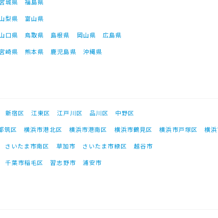
宮城県
福島県
山梨県
富山県
山口県
鳥取県
島根県
岡山県
広島県
宮崎県
熊本県
鹿児島県
沖縄県
新宿区
江東区
江戸川区
品川区
中野区
都筑区
横浜市港北区
横浜市港南区
横浜市鶴見区
横浜市戸塚区
横浜
さいたま市南区
草加市
さいたま市緑区
越谷市
千葉市稲毛区
習志野市
浦安市