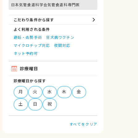
日本気管食道科学会気管食道科専門医
こだわり条件から探す
よく利用される条件
避妊・去勢手術
狂犬病ワクチン
マイクロチップ対応
夜間対応
ネット予約可
診療曜日
診療曜日から探す
月
火
水
木
金
土
日
祝
すべてをクリア