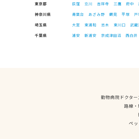
東京都
荻窪
立川
吉祥寺
三鷹
府中
神奈川県
青葉台
あざみ野
鶴見
平塚
戸
埼玉県
大宮
東浦和
志木
東川口
武蔵
千葉県
浦安
新浦安
京成津田沼
西白井
動物病院ドクター
路線・
ペッ