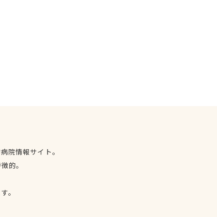
物病院情報サイト。
特徴的。
、
ます。