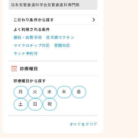
日本気管食道科学会気管食道科専門医
こだわり条件から探す
よく利用される条件
避妊・去勢手術
狂犬病ワクチン
マイクロチップ対応
夜間対応
ネット予約可
診療曜日
診療曜日から探す
月
火
水
木
金
土
日
祝
すべてをクリア