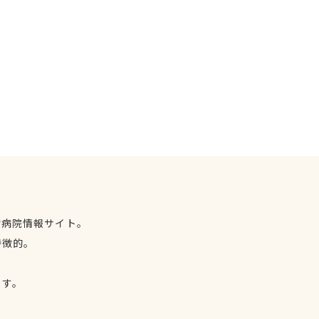
物病院情報サイト。
特徴的。
、
ます。