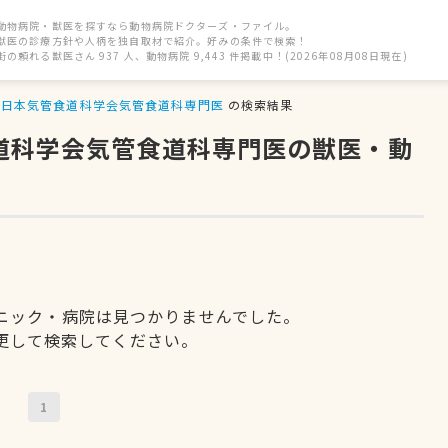
動物病院・獣医を探すなら動物病院ドクターズ・ファイル。
獣医の診療方針や人柄を独自取材で紹介。好みの条件で検索！
街の頼れる獣医さん 937 人、動物病院 9,443 件掲載中！(2026年08月08日現在)
日本気管食道科学会気管食道科専門医
の検索結果
食道科学会気管食道科専門医の獣医・動
ニック・病院は見つかりませんでした。
更して検索してください。
1