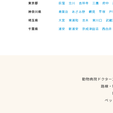
東京都
荻窪
立川
吉祥寺
三鷹
府中
神奈川県
青葉台
あざみ野
鶴見
平塚
戸
埼玉県
大宮
東浦和
志木
東川口
武蔵
千葉県
浦安
新浦安
京成津田沼
西白井
動物病院ドクター
路線・
ペッ