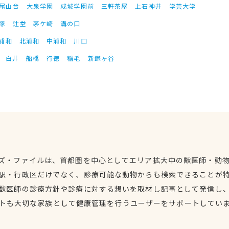
尾山台
大泉学園
成城学園前
三軒茶屋
上石神井
学芸大学
塚
辻堂
茅ケ崎
溝の口
浦和
北浦和
中浦和
川口
白井
船橋
行徳
稲毛
新鎌ヶ谷
ズ・ファイルは、首都圏を中心としてエリア拡大中の獣医師・動
駅・行政区だけでなく、診療可能な動物からも検索できることが
獣医師の診療方針や診療に対する想いを取材し記事として発信し
トも大切な家族として健康管理を行うユーザーをサポートしてい