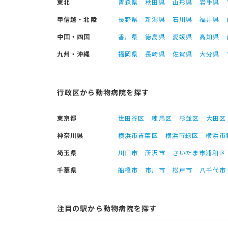
東北
青森県
秋田県
山形県
岩手県
甲信越・北陸
長野県
新潟県
石川県
福井県
中国・四国
香川県
徳島県
愛媛県
高知県
九州・沖縄
福岡県
長崎県
佐賀県
大分県
行政区から動物病院を探す
東京都
世田谷区
練馬区
杉並区
大田区
神奈川県
横浜市青葉区
横浜市緑区
横浜市
埼玉県
川口市
所沢市
さいたま市浦和区
千葉県
船橋市
市川市
松戸市
八千代市
注目の駅から動物病院を探す