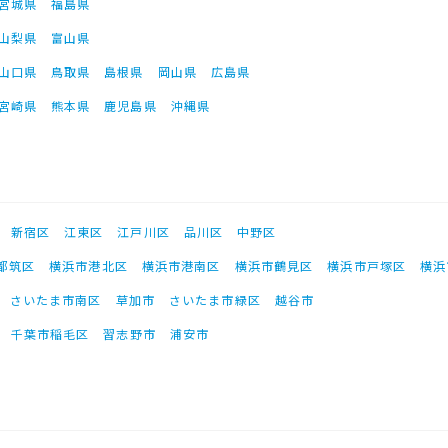
宮城県
福島県
山梨県
富山県
山口県
鳥取県
島根県
岡山県
広島県
宮崎県
熊本県
鹿児島県
沖縄県
新宿区
江東区
江戸川区
品川区
中野区
都筑区
横浜市港北区
横浜市港南区
横浜市鶴見区
横浜市戸塚区
横浜
さいたま市南区
草加市
さいたま市緑区
越谷市
千葉市稲毛区
習志野市
浦安市