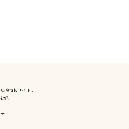
物病院情報サイト。
特徴的。
、
ます。