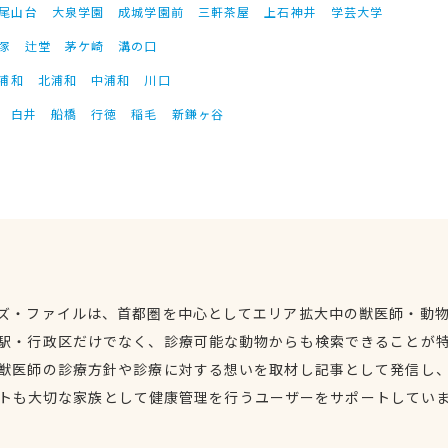
尾山台
大泉学園
成城学園前
三軒茶屋
上石神井
学芸大学
塚
辻堂
茅ケ崎
溝の口
浦和
北浦和
中浦和
川口
白井
船橋
行徳
稲毛
新鎌ヶ谷
ズ・ファイルは、首都圏を中心としてエリア拡大中の獣医師・動
駅・行政区だけでなく、診療可能な動物からも検索できることが
獣医師の診療方針や診療に対する想いを取材し記事として発信し
トも大切な家族として健康管理を行うユーザーをサポートしてい