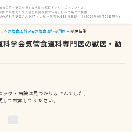
動物病院・獣医を探すなら動物病院ドクターズ・ファイル。
獣医の診療方針や人柄を独自取材で紹介。好みの条件で検索！
街の頼れる獣医さん 937 人、動物病院 9,443 件掲載中！(2026年08月06日現在)
日本気管食道科学会気管食道科専門医
の検索結果
食道科学会気管食道科専門医の獣医・動
ニック・病院は見つかりませんでした。
更して検索してください。
1