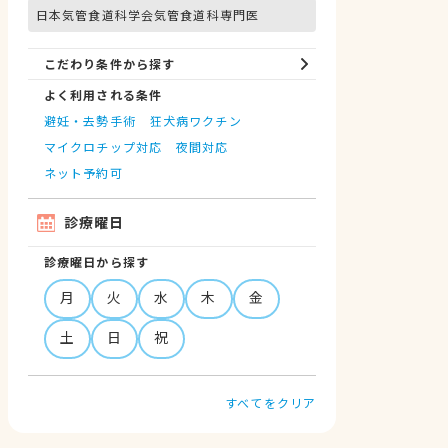
日本気管食道科学会気管食道科専門医
こだわり条件から探す
よく利用される条件
避妊・去勢手術
狂犬病ワクチン
マイクロチップ対応
夜間対応
ネット予約可
診療曜日
診療曜日から探す
月
火
水
木
金
土
日
祝
すべてをクリア