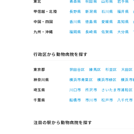
東北
青森県
秋田県
山形県
岩手県
甲信越・北陸
長野県
新潟県
石川県
福井県
中国・四国
香川県
徳島県
愛媛県
高知県
九州・沖縄
福岡県
長崎県
佐賀県
大分県
行政区から動物病院を探す
東京都
世田谷区
練馬区
杉並区
大田区
神奈川県
横浜市青葉区
横浜市緑区
横浜市
埼玉県
川口市
所沢市
さいたま市浦和区
千葉県
船橋市
市川市
松戸市
八千代市
注目の駅から動物病院を探す