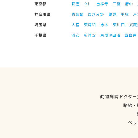
東京都
荻窪
立川
吉祥寺
三鷹
府中
神奈川県
青葉台
あざみ野
鶴見
平塚
戸
埼玉県
大宮
東浦和
志木
東川口
武蔵
千葉県
浦安
新浦安
京成津田沼
西白井
動物病院ドクター
路線・
ペッ