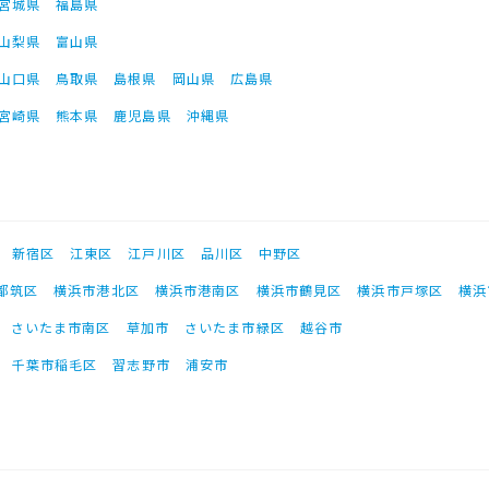
宮城県
福島県
山梨県
富山県
山口県
鳥取県
島根県
岡山県
広島県
宮崎県
熊本県
鹿児島県
沖縄県
新宿区
江東区
江戸川区
品川区
中野区
都筑区
横浜市港北区
横浜市港南区
横浜市鶴見区
横浜市戸塚区
横浜
さいたま市南区
草加市
さいたま市緑区
越谷市
千葉市稲毛区
習志野市
浦安市