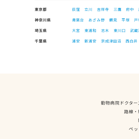
東京都
荻窪
立川
吉祥寺
三鷹
府中
神奈川県
青葉台
あざみ野
鶴見
平塚
戸
埼玉県
大宮
東浦和
志木
東川口
武蔵
千葉県
浦安
新浦安
京成津田沼
西白井
動物病院ドクター
路線・
ペッ