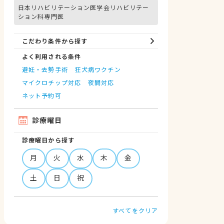
日本リハビリテーション医学会リハビリテー
ション科専門医
こだわり条件から探す
よく利用される条件
避妊・去勢手術
狂犬病ワクチン
マイクロチップ対応
夜間対応
ネット予約可
診療曜日
診療曜日から探す
月
火
水
木
金
土
日
祝
すべてをクリア