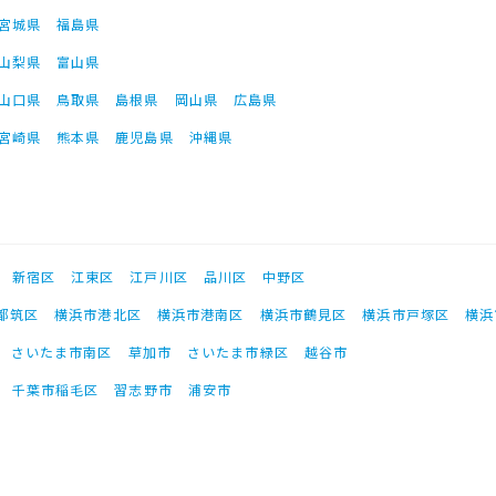
宮城県
福島県
山梨県
富山県
山口県
鳥取県
島根県
岡山県
広島県
宮崎県
熊本県
鹿児島県
沖縄県
新宿区
江東区
江戸川区
品川区
中野区
都筑区
横浜市港北区
横浜市港南区
横浜市鶴見区
横浜市戸塚区
横浜
さいたま市南区
草加市
さいたま市緑区
越谷市
千葉市稲毛区
習志野市
浦安市