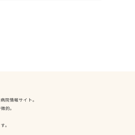
物病院情報サイト。
特徴的。
、
ます。