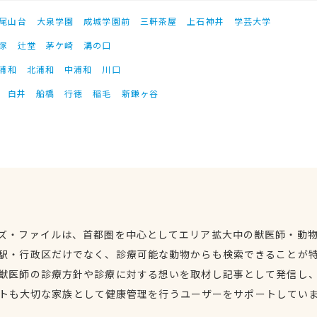
尾山台
大泉学園
成城学園前
三軒茶屋
上石神井
学芸大学
塚
辻堂
茅ケ崎
溝の口
浦和
北浦和
中浦和
川口
白井
船橋
行徳
稲毛
新鎌ヶ谷
ズ・ファイルは、首都圏を中心としてエリア拡大中の獣医師・動
駅・行政区だけでなく、診療可能な動物からも検索できることが
獣医師の診療方針や診療に対する想いを取材し記事として発信し
トも大切な家族として健康管理を行うユーザーをサポートしてい