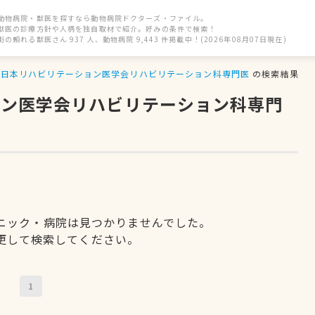
動物病院・獣医を探すなら動物病院ドクターズ・ファイル。
獣医の診療方針や人柄を独自取材で紹介。好みの条件で検索！
街の頼れる獣医さん 937 人、動物病院 9,443 件掲載中！(2026年08月07日現在)
日本リハビリテーション医学会リハビリテーション科専門医
の検索結果
ョン医学会リハビリテーション科専門
ニック・病院は見つかりませんでした。
更して検索してください。
1