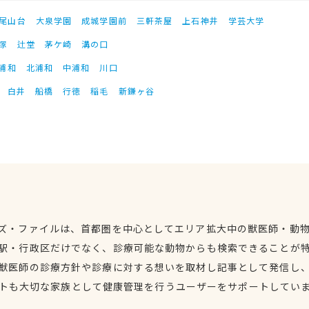
尾山台
大泉学園
成城学園前
三軒茶屋
上石神井
学芸大学
塚
辻堂
茅ケ崎
溝の口
浦和
北浦和
中浦和
川口
白井
船橋
行徳
稲毛
新鎌ヶ谷
ズ・ファイルは、首都圏を中心としてエリア拡大中の獣医師・動
駅・行政区だけでなく、診療可能な動物からも検索できることが
獣医師の診療方針や診療に対する想いを取材し記事として発信し
トも大切な家族として健康管理を行うユーザーをサポートしてい