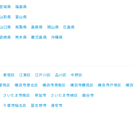
宮城県
福島県
山梨県
富山県
山口県
鳥取県
島根県
岡山県
広島県
宮崎県
熊本県
鹿児島県
沖縄県
新宿区
江東区
江戸川区
品川区
中野区
都筑区
横浜市港北区
横浜市港南区
横浜市鶴見区
横浜市戸塚区
横浜
さいたま市南区
草加市
さいたま市緑区
越谷市
千葉市稲毛区
習志野市
浦安市