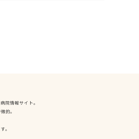
物病院情報サイト。
特徴的。
、
ます。