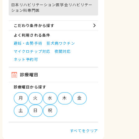
日本リハビリテーション医学会リハビリテー
ション科専門医
こだわり条件から探す
よく利用される条件
避妊・去勢手術
狂犬病ワクチン
マイクロチップ対応
夜間対応
ネット予約可
診療曜日
診療曜日から探す
月
火
水
木
金
土
日
祝
すべてをクリア