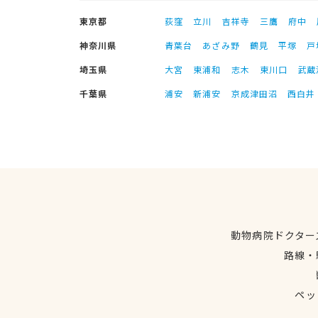
東京都
荻窪
立川
吉祥寺
三鷹
府中
神奈川県
青葉台
あざみ野
鶴見
平塚
戸
埼玉県
大宮
東浦和
志木
東川口
武蔵
千葉県
浦安
新浦安
京成津田沼
西白井
動物病院ドクター
路線・
ペッ