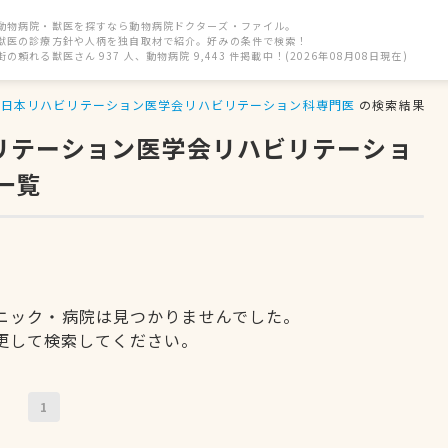
動物病院・獣医を探すなら動物病院ドクターズ・ファイル。
獣医の診療方針や人柄を独自取材で紹介。好みの条件で検索！
街の頼れる獣医さん 937 人、動物病院 9,443 件掲載中！(2026年08月08日現在)
日本リハビリテーション医学会リハビリテーション科専門医
の検索結果
ビリテーション医学会リハビリテーショ
一覧
ニック・病院は見つかりませんでした。
更して検索してください。
1