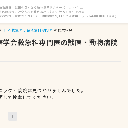
動物病院・獣医を探すなら動物病院ドクターズ・ファイル。
獣医の診療方針や人柄を独自取材で紹介。好みの条件で検索！
街の頼れる獣医さん 937 人、動物病院 9,443 件掲載中！(2026年08月08日現在)
日本救急医学会救急科専門医
の検索結果
急医学会救急科専門医の獣医・動物病院
ニック・病院は見つかりませんでした。
更して検索してください。
1