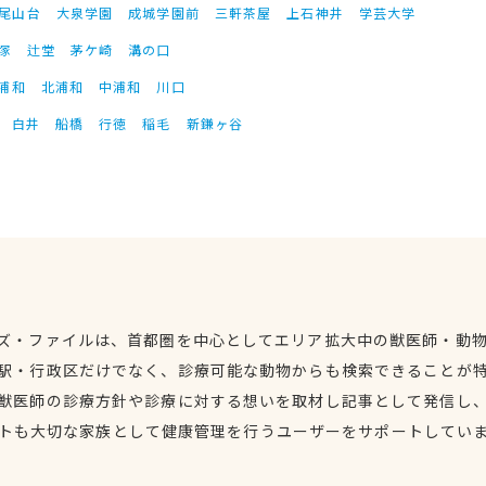
尾山台
大泉学園
成城学園前
三軒茶屋
上石神井
学芸大学
塚
辻堂
茅ケ崎
溝の口
浦和
北浦和
中浦和
川口
白井
船橋
行徳
稲毛
新鎌ヶ谷
ズ・ファイルは、首都圏を中心としてエリア拡大中の獣医師・動
駅・行政区だけでなく、診療可能な動物からも検索できることが
獣医師の診療方針や診療に対する想いを取材し記事として発信し
トも大切な家族として健康管理を行うユーザーをサポートしてい