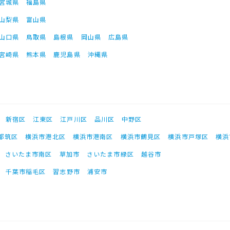
宮城県
福島県
山梨県
富山県
山口県
鳥取県
島根県
岡山県
広島県
宮崎県
熊本県
鹿児島県
沖縄県
新宿区
江東区
江戸川区
品川区
中野区
都筑区
横浜市港北区
横浜市港南区
横浜市鶴見区
横浜市戸塚区
横浜
さいたま市南区
草加市
さいたま市緑区
越谷市
千葉市稲毛区
習志野市
浦安市