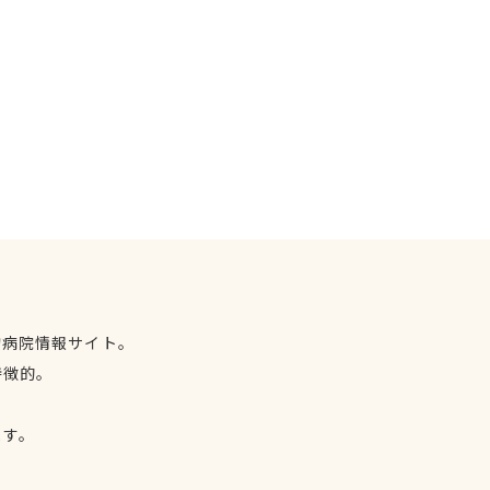
物病院情報サイト。
特徴的。
、
ます。