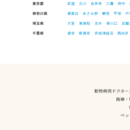
東京都
荻窪
立川
吉祥寺
三鷹
府中
神奈川県
青葉台
あざみ野
鶴見
平塚
戸
埼玉県
大宮
東浦和
志木
東川口
武蔵
千葉県
浦安
新浦安
京成津田沼
西白井
動物病院ドクター
路線・
ペッ