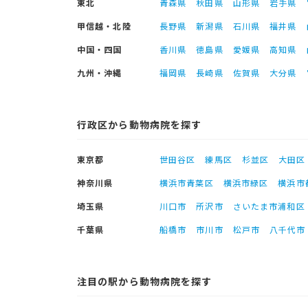
東北
青森県
秋田県
山形県
岩手県
甲信越・北陸
長野県
新潟県
石川県
福井県
中国・四国
香川県
徳島県
愛媛県
高知県
九州・沖縄
福岡県
長崎県
佐賀県
大分県
行政区から動物病院を探す
東京都
世田谷区
練馬区
杉並区
大田区
神奈川県
横浜市青葉区
横浜市緑区
横浜市
埼玉県
川口市
所沢市
さいたま市浦和区
千葉県
船橋市
市川市
松戸市
八千代市
注目の駅から動物病院を探す