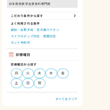
日本救急医学会救急科専門医
こだわり条件から探す
よく利用される条件
避妊・去勢手術
狂犬病ワクチン
マイクロチップ対応
夜間対応
ネット予約可
診療曜日
診療曜日から探す
月
火
水
木
金
土
日
祝
すべてをクリア