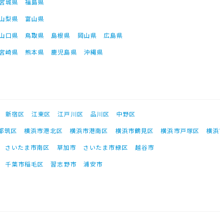
宮城県
福島県
山梨県
富山県
山口県
鳥取県
島根県
岡山県
広島県
宮崎県
熊本県
鹿児島県
沖縄県
新宿区
江東区
江戸川区
品川区
中野区
都筑区
横浜市港北区
横浜市港南区
横浜市鶴見区
横浜市戸塚区
横浜
さいたま市南区
草加市
さいたま市緑区
越谷市
千葉市稲毛区
習志野市
浦安市