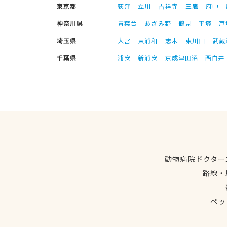
東京都
荻窪
立川
吉祥寺
三鷹
府中
神奈川県
青葉台
あざみ野
鶴見
平塚
戸
埼玉県
大宮
東浦和
志木
東川口
武蔵
千葉県
浦安
新浦安
京成津田沼
西白井
動物病院ドクター
路線・
ペッ