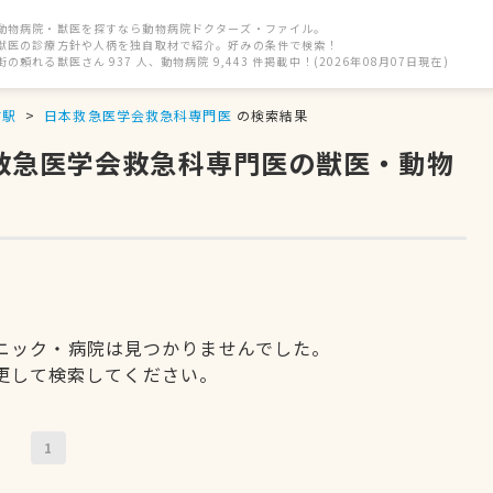
動物病院・獣医を探すなら動物病院ドクターズ・ファイル。
獣医の診療方針や人柄を独自取材で紹介。好みの条件で検索！
街の頼れる獣医さん 937 人、動物病院 9,443 件掲載中！(2026年08月07日現在)
前駅
日本救急医学会救急科専門医
の検索結果
本救急医学会救急科専門医の獣医・動物
ニック・病院は見つかりませんでした。
更して検索してください。
1