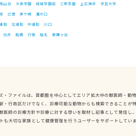
尾山台
大泉学園
成城学園前
三軒茶屋
上石神井
学芸大学
塚
辻堂
茅ケ崎
溝の口
浦和
北浦和
中浦和
川口
白井
船橋
行徳
稲毛
新鎌ヶ谷
ズ・ファイルは、首都圏を中心としてエリア拡大中の獣医師・動
駅・行政区だけでなく、診療可能な動物からも検索できることが
獣医師の診療方針や診療に対する想いを取材し記事として発信し
トも大切な家族として健康管理を行うユーザーをサポートしてい