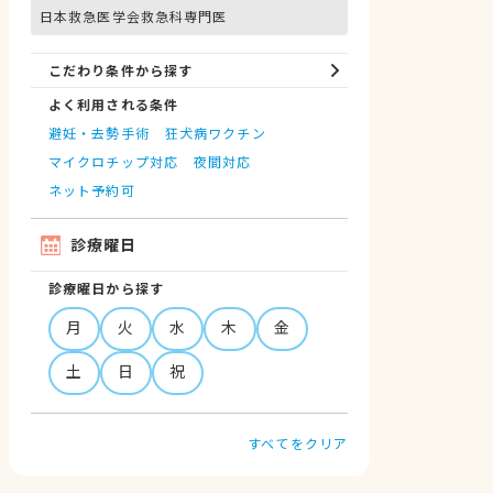
日本救急医学会救急科専門医
こだわり条件から探す
よく利用される条件
避妊・去勢手術
狂犬病ワクチン
マイクロチップ対応
夜間対応
ネット予約可
診療曜日
診療曜日から探す
月
火
水
木
金
土
日
祝
すべてをクリア