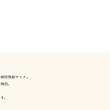
物病院情報サイト。
特徴的。
、
ます。