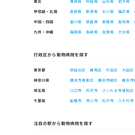
東北
青森県
秋田県
山形県
岩手県
甲信越・北陸
長野県
新潟県
石川県
福井県
中国・四国
香川県
徳島県
愛媛県
高知県
九州・沖縄
福岡県
長崎県
佐賀県
大分県
行政区から動物病院を探す
東京都
世田谷区
練馬区
杉並区
大田区
神奈川県
横浜市青葉区
横浜市緑区
横浜市
埼玉県
川口市
所沢市
さいたま市浦和区
千葉県
船橋市
市川市
松戸市
八千代市
注目の駅から動物病院を探す