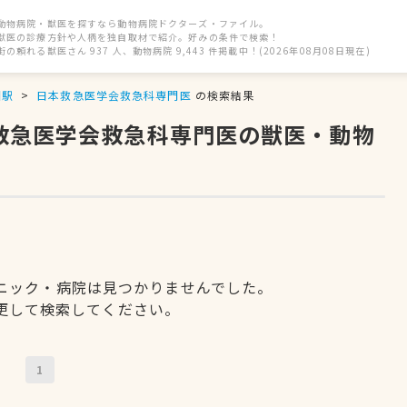
動物病院・獣医を探すなら動物病院ドクターズ・ファイル。
獣医の診療方針や人柄を独自取材で紹介。好みの条件で検索！
街の頼れる獣医さん 937 人、動物病院 9,443 件掲載中！(2026年08月08日現在)
園駅
日本救急医学会救急科専門医
の検索結果
本救急医学会救急科専門医の獣医・動物
ニック・病院は見つかりませんでした。
更して検索してください。
1