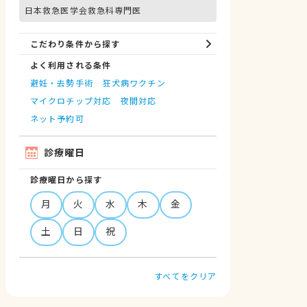
日本救急医学会救急科専門医
こだわり条件から探す
よく利用される条件
避妊・去勢手術
狂犬病ワクチン
マイクロチップ対応
夜間対応
ネット予約可
診療曜日
診療曜日から探す
月
火
水
木
金
土
日
祝
すべてをクリア