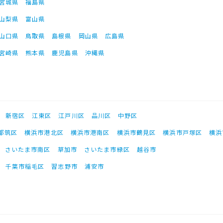
宮城県
福島県
山梨県
富山県
山口県
鳥取県
島根県
岡山県
広島県
宮崎県
熊本県
鹿児島県
沖縄県
新宿区
江東区
江戸川区
品川区
中野区
都筑区
横浜市港北区
横浜市港南区
横浜市鶴見区
横浜市戸塚区
横浜
さいたま市南区
草加市
さいたま市緑区
越谷市
千葉市稲毛区
習志野市
浦安市