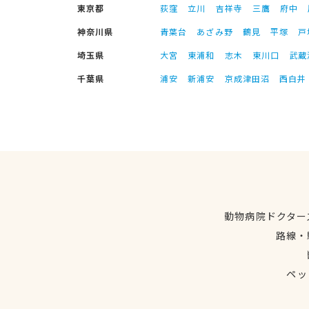
東京都
荻窪
立川
吉祥寺
三鷹
府中
神奈川県
青葉台
あざみ野
鶴見
平塚
戸
埼玉県
大宮
東浦和
志木
東川口
武蔵
千葉県
浦安
新浦安
京成津田沼
西白井
動物病院ドクター
路線・
ペッ