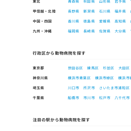
東北
青森県
秋田県
山形県
岩手県
甲信越・北陸
長野県
新潟県
石川県
福井県
中国・四国
香川県
徳島県
愛媛県
高知県
九州・沖縄
福岡県
長崎県
佐賀県
大分県
行政区から動物病院を探す
東京都
世田谷区
練馬区
杉並区
大田区
神奈川県
横浜市青葉区
横浜市緑区
横浜市
埼玉県
川口市
所沢市
さいたま市浦和区
千葉県
船橋市
市川市
松戸市
八千代市
注目の駅から動物病院を探す