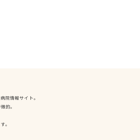
物病院情報サイト。
特徴的。
、
ます。