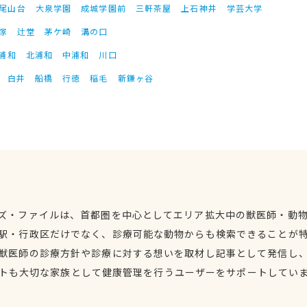
尾山台
大泉学園
成城学園前
三軒茶屋
上石神井
学芸大学
塚
辻堂
茅ケ崎
溝の口
浦和
北浦和
中浦和
川口
白井
船橋
行徳
稲毛
新鎌ヶ谷
ズ・ファイルは、首都圏を中心としてエリア拡大中の獣医師・動
駅・行政区だけでなく、診療可能な動物からも検索できることが
獣医師の診療方針や診療に対する想いを取材し記事として発信し
トも大切な家族として健康管理を行うユーザーをサポートしてい