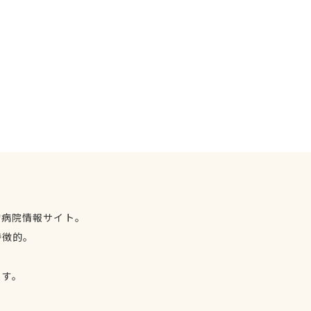
物病院情報サイト。
特徴的。
、
ます。