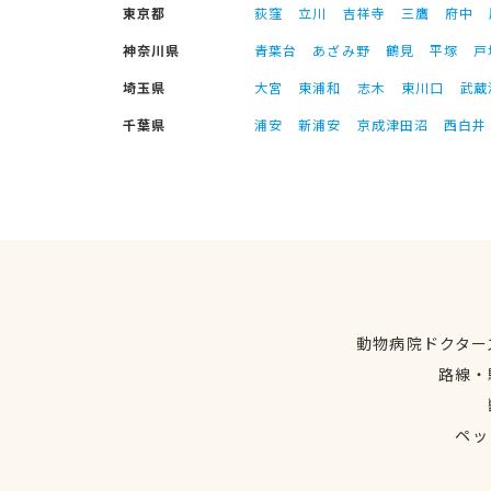
東京都
荻窪
立川
吉祥寺
三鷹
府中
神奈川県
青葉台
あざみ野
鶴見
平塚
戸
埼玉県
大宮
東浦和
志木
東川口
武蔵
千葉県
浦安
新浦安
京成津田沼
西白井
動物病院ドクター
路線・
ペッ