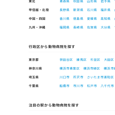
東北
青森県
秋田県
山形県
岩手県
甲信越・北陸
長野県
新潟県
石川県
福井県
中国・四国
香川県
徳島県
愛媛県
高知県
九州・沖縄
福岡県
長崎県
佐賀県
大分県
行政区から動物病院を探す
東京都
世田谷区
練馬区
杉並区
大田区
神奈川県
横浜市青葉区
横浜市緑区
横浜市
埼玉県
川口市
所沢市
さいたま市浦和区
千葉県
船橋市
市川市
松戸市
八千代市
注目の駅から動物病院を探す