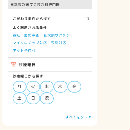
日本救急医学会救急科専門医
こだわり条件から探す
よく利用される条件
避妊・去勢手術
狂犬病ワクチン
マイクロチップ対応
夜間対応
ネット予約可
診療曜日
診療曜日から探す
月
火
水
木
金
土
日
祝
すべてをクリア