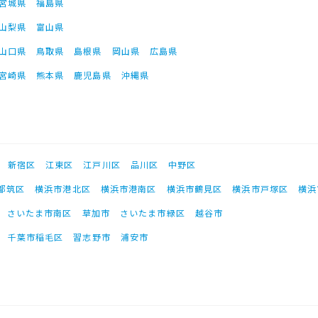
宮城県
福島県
山梨県
富山県
山口県
鳥取県
島根県
岡山県
広島県
宮崎県
熊本県
鹿児島県
沖縄県
新宿区
江東区
江戸川区
品川区
中野区
都筑区
横浜市港北区
横浜市港南区
横浜市鶴見区
横浜市戸塚区
横浜
さいたま市南区
草加市
さいたま市緑区
越谷市
千葉市稲毛区
習志野市
浦安市