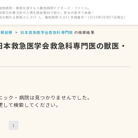
動物病院・獣医を探すなら動物病院ドクターズ・ファイル。
獣医の診療方針や人柄を独自取材で紹介。好みの条件で検索！
街の頼れる獣医さん 937 人、動物病院 9,443 件掲載中！(2026年08月07日現在)
島駅前駅
日本救急医学会救急科専門医
の検索結果
、日本救急医学会救急科専門医の獣医・
ニック・病院は見つかりませんでした。
更して検索してください。
1