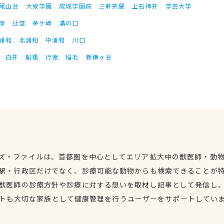
尾山台
大泉学園
成城学園前
三軒茶屋
上石神井
学芸大学
塚
辻堂
茅ケ崎
溝の口
浦和
北浦和
中浦和
川口
白井
船橋
行徳
稲毛
新鎌ヶ谷
ズ・ファイルは、首都圏を中心としてエリア拡大中の獣医師・動
駅・行政区だけでなく、診療可能な動物からも検索できることが
獣医師の診療方針や診療に対する想いを取材し記事として発信し
トも大切な家族として健康管理を行うユーザーをサポートしてい