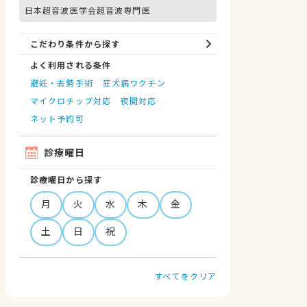
日本超音波医学会超音波専門医
こだわり条件から探す
よく利用される条件
避妊・去勢手術
狂犬病ワクチン
マイクロチップ対応
夜間対応
ネット予約可
診療曜日
診療曜日から探す
月
火
水
木
金
土
日
祝
すべてをクリア