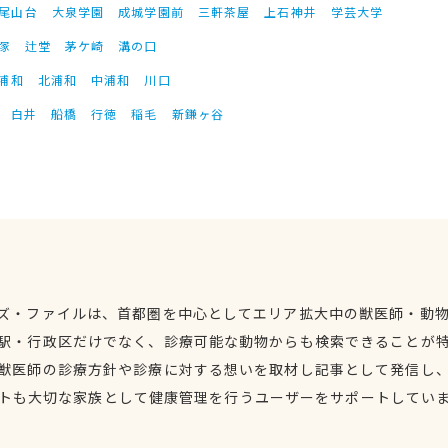
尾山台
大泉学園
成城学園前
三軒茶屋
上石神井
学芸大学
塚
辻堂
茅ケ崎
溝の口
浦和
北浦和
中浦和
川口
白井
船橋
行徳
稲毛
新鎌ヶ谷
ズ・ファイルは、首都圏を中心としてエリア拡大中の獣医師・動
駅・行政区だけでなく、診療可能な動物からも検索できることが
獣医師の診療方針や診療に対する想いを取材し記事として発信し
トも大切な家族として健康管理を行うユーザーをサポートしてい