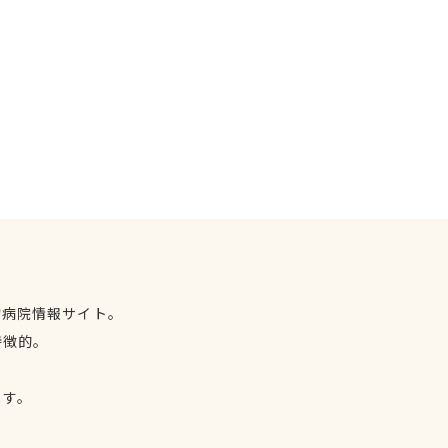
物病院情報サイト。
特徴的。
、
ます。