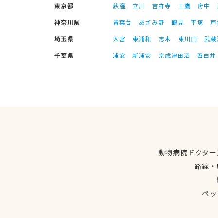
東京都
荻窪
立川
吉祥寺
三鷹
府中
神奈川県
青葉台
あざみ野
鶴見
平塚
戸
埼玉県
大宮
東浦和
志木
東川口
武蔵
千葉県
浦安
新浦安
京成津田沼
西白井
動物病院ドクター
路線・
ペッ