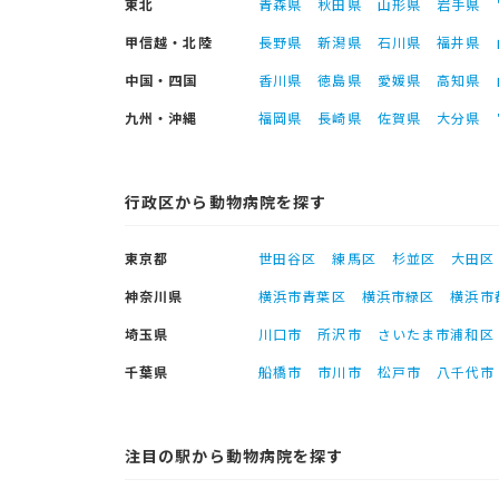
東北
青森県
秋田県
山形県
岩手県
甲信越・北陸
長野県
新潟県
石川県
福井県
中国・四国
香川県
徳島県
愛媛県
高知県
九州・沖縄
福岡県
長崎県
佐賀県
大分県
行政区から動物病院を探す
東京都
世田谷区
練馬区
杉並区
大田区
神奈川県
横浜市青葉区
横浜市緑区
横浜市
埼玉県
川口市
所沢市
さいたま市浦和区
千葉県
船橋市
市川市
松戸市
八千代市
注目の駅から動物病院を探す