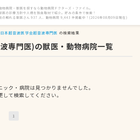
動物病院・獣医を探すなら動物病院ドクターズ・ファイル。
獣医の診療方針や人柄を独自取材で紹介。好みの条件で検索！
街の頼れる獣医さん 937 人、動物病院 9,443 件掲載中！(2026年08月09日現在)
日本超音波医学会超音波専門医
の検索結果
音波専門医)の獣医・動物病院一覧
ニック・病院は見つかりませんでした。
更して検索してください。
1