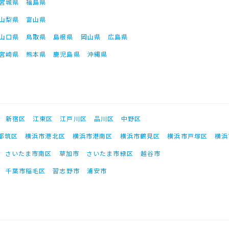
宮城県
福島県
山梨県
富山県
山口県
鳥取県
島根県
岡山県
広島県
宮崎県
熊本県
鹿児島県
沖縄県
新宿区
江東区
江戸川区
品川区
中野区
都筑区
横浜市港北区
横浜市港南区
横浜市鶴見区
横浜市戸塚区
横浜
さいたま市南区
草加市
さいたま市緑区
越谷市
千葉市稲毛区
習志野市
浦安市