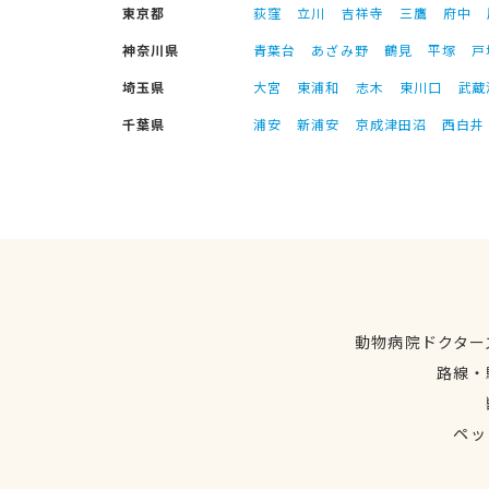
東京都
荻窪
立川
吉祥寺
三鷹
府中
神奈川県
青葉台
あざみ野
鶴見
平塚
戸
埼玉県
大宮
東浦和
志木
東川口
武蔵
千葉県
浦安
新浦安
京成津田沼
西白井
動物病院ドクター
路線・
ペッ