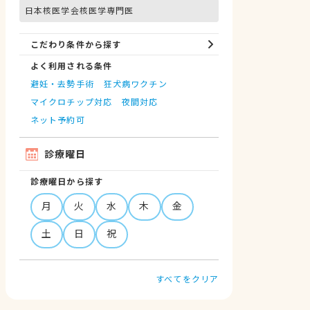
日本核医学会核医学専門医
こだわり条件から探す
よく利用される条件
避妊・去勢手術
狂犬病ワクチン
マイクロチップ対応
夜間対応
ネット予約可
診療曜日
診療曜日から探す
月
火
水
木
金
土
日
祝
すべてをクリア