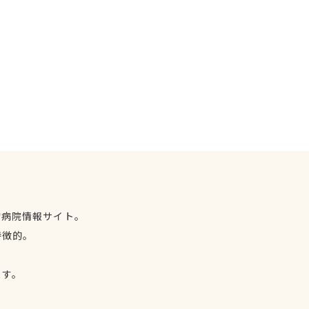
物病院情報サイト。
特徴的。
、
ます。