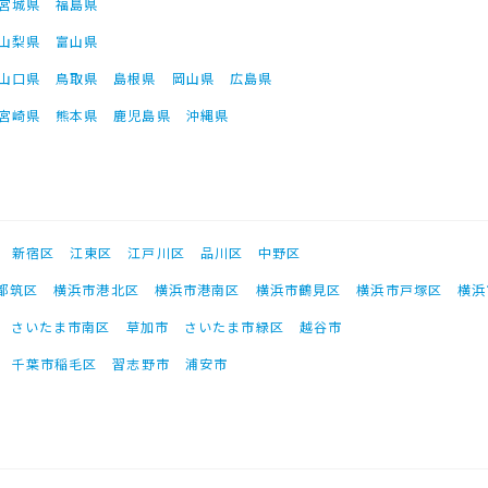
宮城県
福島県
山梨県
富山県
山口県
鳥取県
島根県
岡山県
広島県
宮崎県
熊本県
鹿児島県
沖縄県
新宿区
江東区
江戸川区
品川区
中野区
都筑区
横浜市港北区
横浜市港南区
横浜市鶴見区
横浜市戸塚区
横浜
さいたま市南区
草加市
さいたま市緑区
越谷市
千葉市稲毛区
習志野市
浦安市