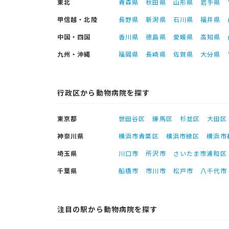
東北
青森県
秋田県
山形県
岩手県
甲信越・北陸
長野県
新潟県
石川県
福井県
中国・四国
香川県
徳島県
愛媛県
高知県
九州・沖縄
福岡県
長崎県
佐賀県
大分県
行政区から動物病院を探す
東京都
世田谷区
練馬区
杉並区
大田区
神奈川県
横浜市青葉区
横浜市緑区
横浜市
埼玉県
川口市
所沢市
さいたま市浦和区
千葉県
船橋市
市川市
松戸市
八千代市
注目の駅から動物病院を探す