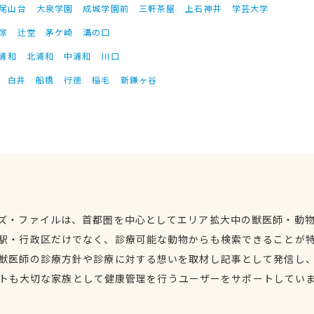
尾山台
大泉学園
成城学園前
三軒茶屋
上石神井
学芸大学
塚
辻堂
茅ケ崎
溝の口
浦和
北浦和
中浦和
川口
白井
船橋
行徳
稲毛
新鎌ヶ谷
ズ・ファイルは、首都圏を中心としてエリア拡大中の獣医師・動
駅・行政区だけでなく、診療可能な動物からも検索できることが
獣医師の診療方針や診療に対する想いを取材し記事として発信し
トも大切な家族として健康管理を行うユーザーをサポートしてい