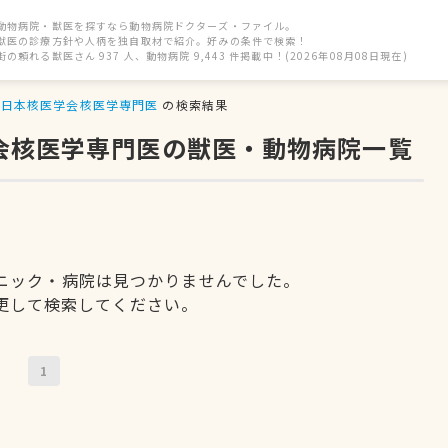
動物病院・獣医を探すなら動物病院ドクターズ・ファイル。
獣医の診療方針や人柄を独自取材で紹介。好みの条件で検索！
街の頼れる獣医さん 937 人、動物病院 9,443 件掲載中！(2026年08月08日現在)
日本核医学会核医学専門医
の検索結果
学会核医学専門医の獣医・動物病院一覧
ニック・病院は見つかりませんでした。
更して検索してください。
1