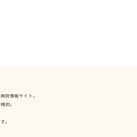
物病院情報サイト。
特徴的。
、
ます。