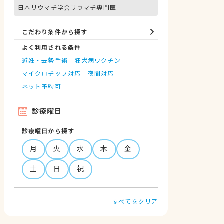
日本リウマチ学会リウマチ専門医
こだわり条件から探す
よく利用される条件
避妊・去勢手術
狂犬病ワクチン
マイクロチップ対応
夜間対応
ネット予約可
診療曜日
診療曜日から探す
月
火
水
木
金
土
日
祝
すべてをクリア