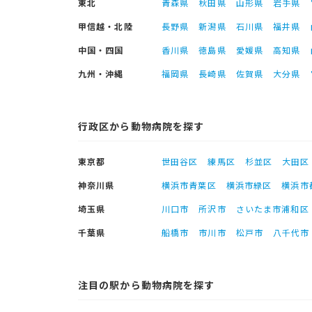
東北
青森県
秋田県
山形県
岩手県
甲信越・北陸
長野県
新潟県
石川県
福井県
中国・四国
香川県
徳島県
愛媛県
高知県
九州・沖縄
福岡県
長崎県
佐賀県
大分県
行政区から動物病院を探す
東京都
世田谷区
練馬区
杉並区
大田区
神奈川県
横浜市青葉区
横浜市緑区
横浜市
埼玉県
川口市
所沢市
さいたま市浦和区
千葉県
船橋市
市川市
松戸市
八千代市
注目の駅から動物病院を探す