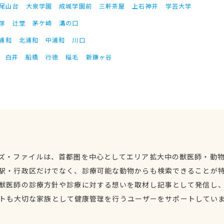
尾山台
大泉学園
成城学園前
三軒茶屋
上石神井
学芸大学
塚
辻堂
茅ケ崎
溝の口
浦和
北浦和
中浦和
川口
白井
船橋
行徳
稲毛
新鎌ヶ谷
ズ・ファイルは、首都圏を中心としてエリア拡大中の獣医師・動
駅・行政区だけでなく、診療可能な動物からも検索できることが
獣医師の診療方針や診療に対する想いを取材し記事として発信し
トも大切な家族として健康管理を行うユーザーをサポートしてい