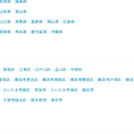
宮城県
福島県
山梨県
富山県
山口県
鳥取県
島根県
岡山県
広島県
宮崎県
熊本県
鹿児島県
沖縄県
新宿区
江東区
江戸川区
品川区
中野区
都筑区
横浜市港北区
横浜市港南区
横浜市鶴見区
横浜市戸塚区
横浜
さいたま市南区
草加市
さいたま市緑区
越谷市
千葉市稲毛区
習志野市
浦安市