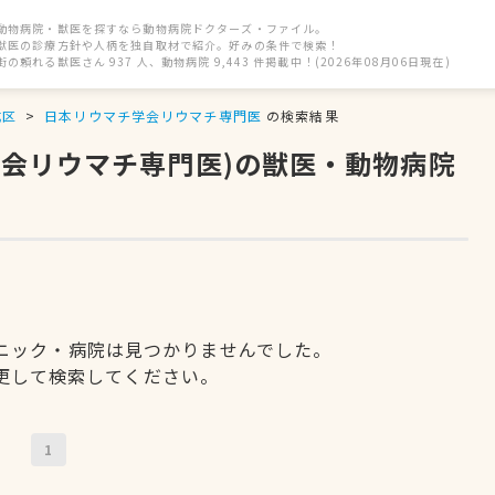
動物病院・獣医を探すなら動物病院ドクターズ・ファイル。
獣医の診療方針や人柄を独自取材で紹介。好みの条件で検索！
街の頼れる獣医さん 937 人、動物病院 9,443 件掲載中！(2026年08月06日現在)
成区
日本リウマチ学会リウマチ専門医
の検索結果
学会リウマチ専門医)の獣医・動物病院
ニック・病院は見つかりませんでした。
更して検索してください。
1