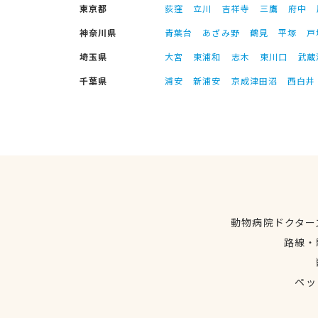
東京都
荻窪
立川
吉祥寺
三鷹
府中
神奈川県
青葉台
あざみ野
鶴見
平塚
戸
埼玉県
大宮
東浦和
志木
東川口
武蔵
千葉県
浦安
新浦安
京成津田沼
西白井
動物病院ドクター
路線・
ペッ