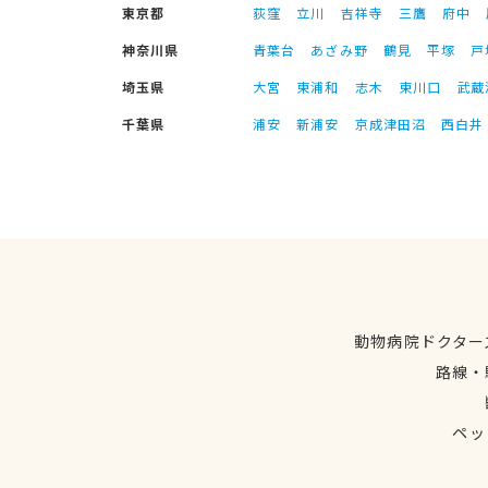
東京都
荻窪
立川
吉祥寺
三鷹
府中
神奈川県
青葉台
あざみ野
鶴見
平塚
戸
埼玉県
大宮
東浦和
志木
東川口
武蔵
千葉県
浦安
新浦安
京成津田沼
西白井
動物病院ドクター
路線・
ペッ