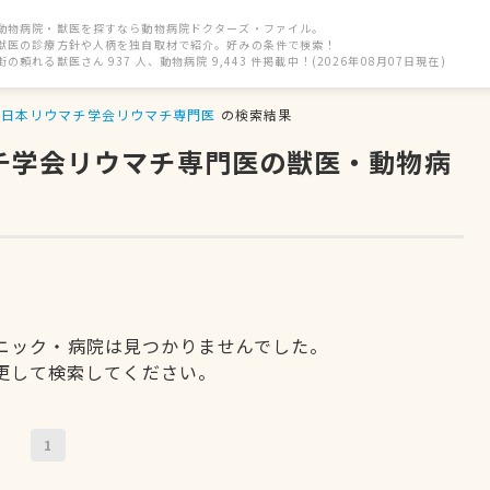
動物病院・獣医を探すなら動物病院ドクターズ・ファイル。
獣医の診療方針や人柄を独自取材で紹介。好みの条件で検索！
街の頼れる獣医さん 937 人、動物病院 9,443 件掲載中！(2026年08月07日現在)
日本リウマチ学会リウマチ専門医
の検索結果
マチ学会リウマチ専門医の獣医・動物病
ニック・病院は見つかりませんでした。
更して検索してください。
1