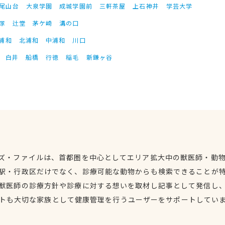
尾山台
大泉学園
成城学園前
三軒茶屋
上石神井
学芸大学
塚
辻堂
茅ケ崎
溝の口
浦和
北浦和
中浦和
川口
白井
船橋
行徳
稲毛
新鎌ヶ谷
ズ・ファイルは、首都圏を中心としてエリア拡大中の獣医師・動
駅・行政区だけでなく、診療可能な動物からも検索できることが
獣医師の診療方針や診療に対する想いを取材し記事として発信し
トも大切な家族として健康管理を行うユーザーをサポートしてい