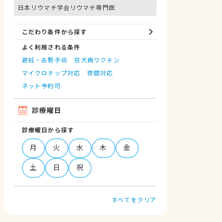
日本リウマチ学会リウマチ専門医
こだわり条件から探す
よく利用される条件
避妊・去勢手術
狂犬病ワクチン
マイクロチップ対応
夜間対応
ネット予約可
診療曜日
診療曜日から探す
月
火
水
木
金
土
日
祝
すべてをクリア