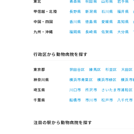
東北
青森県
秋田県
山形県
岩手県
甲信越・北陸
長野県
新潟県
石川県
福井県
中国・四国
香川県
徳島県
愛媛県
高知県
九州・沖縄
福岡県
長崎県
佐賀県
大分県
行政区から動物病院を探す
東京都
世田谷区
練馬区
杉並区
大田区
神奈川県
横浜市青葉区
横浜市緑区
横浜市
埼玉県
川口市
所沢市
さいたま市浦和区
千葉県
船橋市
市川市
松戸市
八千代市
注目の駅から動物病院を探す