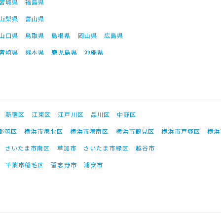
宮城県
福島県
山梨県
富山県
山口県
鳥取県
島根県
岡山県
広島県
宮崎県
熊本県
鹿児島県
沖縄県
新宿区
江東区
江戸川区
品川区
中野区
都筑区
横浜市港北区
横浜市港南区
横浜市鶴見区
横浜市戸塚区
横浜
さいたま市南区
草加市
さいたま市緑区
越谷市
千葉市稲毛区
習志野市
浦安市