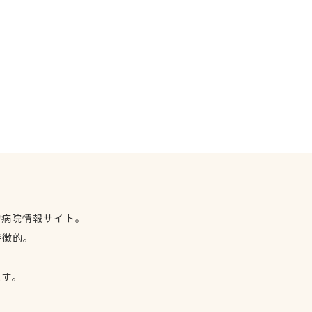
物病院情報サイト。
特徴的。
、
ます。