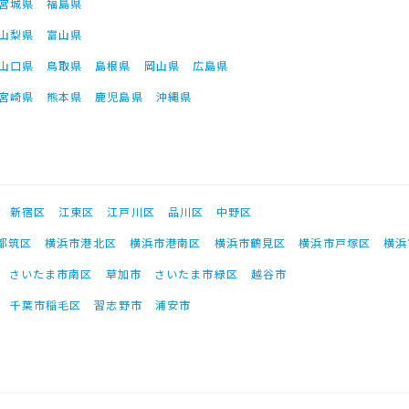
宮城県
福島県
山梨県
富山県
山口県
鳥取県
島根県
岡山県
広島県
宮崎県
熊本県
鹿児島県
沖縄県
新宿区
江東区
江戸川区
品川区
中野区
都筑区
横浜市港北区
横浜市港南区
横浜市鶴見区
横浜市戸塚区
横浜
さいたま市南区
草加市
さいたま市緑区
越谷市
千葉市稲毛区
習志野市
浦安市