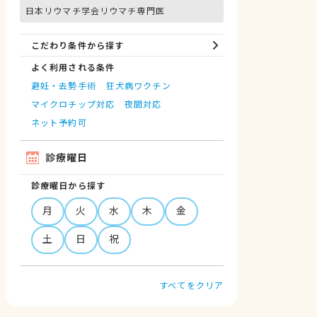
日本リウマチ学会リウマチ専門医
こだわり条件から探す
よく利用される条件
避妊・去勢手術
狂犬病ワクチン
マイクロチップ対応
夜間対応
ネット予約可
診療曜日
診療曜日から探す
月
火
水
木
金
土
日
祝
すべてをクリア