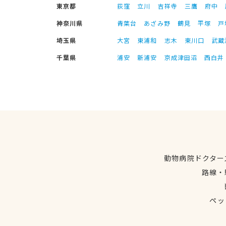
東京都
荻窪
立川
吉祥寺
三鷹
府中
神奈川県
青葉台
あざみ野
鶴見
平塚
戸
埼玉県
大宮
東浦和
志木
東川口
武蔵
千葉県
浦安
新浦安
京成津田沼
西白井
動物病院ドクター
路線・
ペッ