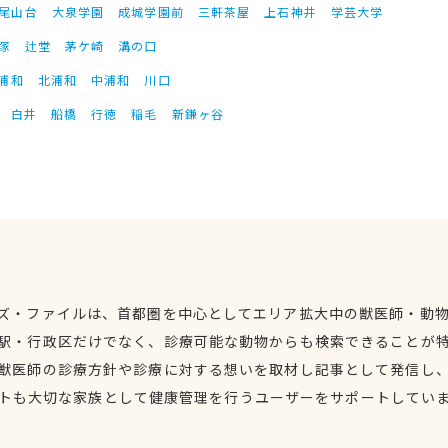
尾山台
大泉学園
成城学園前
三軒茶屋
上石神井
学芸大学
塚
辻堂
茅ケ崎
溝の口
浦和
北浦和
中浦和
川口
白井
船橋
行徳
稲毛
新鎌ヶ谷
ズ・ファイルは、首都圏を中心としてエリア拡大中の獣医師・動
駅・行政区だけでなく、診療可能な動物からも検索できることが
獣医師の診療方針や診療に対する想いを取材し記事として発信し
トも大切な家族として健康管理を行うユーザーをサポートしてい