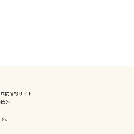
物病院情報サイト。
特徴的。
、
ます。