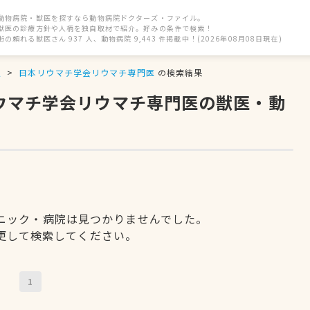
動物病院・獣医を探すなら動物病院ドクターズ・ファイル。
獣医の診療方針や人柄を独自取材で紹介。好みの条件で検索！
街の頼れる獣医さん 937 人、動物病院 9,443 件掲載中！(2026年08月08日現在)
駅
日本リウマチ学会リウマチ専門医
の検索結果
リウマチ学会リウマチ専門医の獣医・動
ニック・病院は見つかりませんでした。
更して検索してください。
1