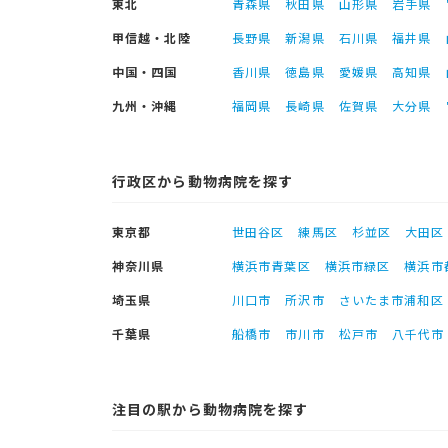
東北
青森県
秋田県
山形県
岩手県
甲信越・北陸
長野県
新潟県
石川県
福井県
中国・四国
香川県
徳島県
愛媛県
高知県
九州・沖縄
福岡県
長崎県
佐賀県
大分県
行政区から動物病院を探す
東京都
世田谷区
練馬区
杉並区
大田区
神奈川県
横浜市青葉区
横浜市緑区
横浜市
埼玉県
川口市
所沢市
さいたま市浦和区
千葉県
船橋市
市川市
松戸市
八千代市
注目の駅から動物病院を探す