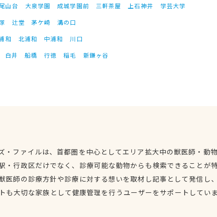
尾山台
大泉学園
成城学園前
三軒茶屋
上石神井
学芸大学
塚
辻堂
茅ケ崎
溝の口
浦和
北浦和
中浦和
川口
白井
船橋
行徳
稲毛
新鎌ヶ谷
ズ・ファイルは、首都圏を中心としてエリア拡大中の獣医師・動
駅・行政区だけでなく、診療可能な動物からも検索できることが
獣医師の診療方針や診療に対する想いを取材し記事として発信し
トも大切な家族として健康管理を行うユーザーをサポートしてい