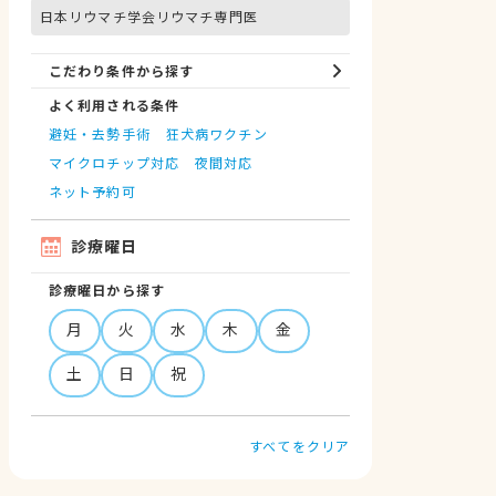
日本リウマチ学会リウマチ専門医
こだわり条件から探す
よく利用される条件
避妊・去勢手術
狂犬病ワクチン
マイクロチップ対応
夜間対応
ネット予約可
診療曜日
診療曜日から探す
月
火
水
木
金
土
日
祝
すべてをクリア