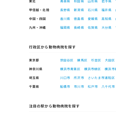
東北
青森県
秋田県
山形県
岩手県
甲信越・北陸
長野県
新潟県
石川県
福井県
中国・四国
香川県
徳島県
愛媛県
高知県
九州・沖縄
福岡県
長崎県
佐賀県
大分県
行政区から動物病院を探す
東京都
世田谷区
練馬区
杉並区
大田区
神奈川県
横浜市青葉区
横浜市緑区
横浜市
埼玉県
川口市
所沢市
さいたま市浦和区
千葉県
船橋市
市川市
松戸市
八千代市
注目の駅から動物病院を探す