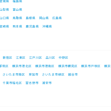
宮城県
福島県
山梨県
富山県
山口県
鳥取県
島根県
岡山県
広島県
宮崎県
熊本県
鹿児島県
沖縄県
新宿区
江東区
江戸川区
品川区
中野区
都筑区
横浜市港北区
横浜市港南区
横浜市鶴見区
横浜市戸塚区
横浜
さいたま市南区
草加市
さいたま市緑区
越谷市
千葉市稲毛区
習志野市
浦安市