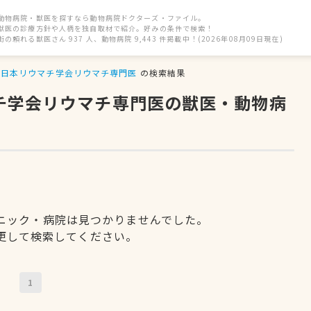
動物病院・獣医を探すなら動物病院ドクターズ・ファイル。
獣医の診療方針や人柄を独自取材で紹介。好みの条件で検索！
街の頼れる獣医さん 937 人、動物病院 9,443 件掲載中！(2026年08月09日現在)
日本リウマチ学会リウマチ専門医
の検索結果
マチ学会リウマチ専門医の獣医・動物病
ニック・病院は見つかりませんでした。
更して検索してください。
1