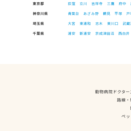
東京都
荻窪
立川
吉祥寺
三鷹
府中
神奈川県
青葉台
あざみ野
鶴見
平塚
戸
埼玉県
大宮
東浦和
志木
東川口
武蔵
千葉県
浦安
新浦安
京成津田沼
西白井
動物病院ドクター
路線・
ペッ