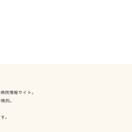
物病院情報サイト。
特徴的。
、
ます。