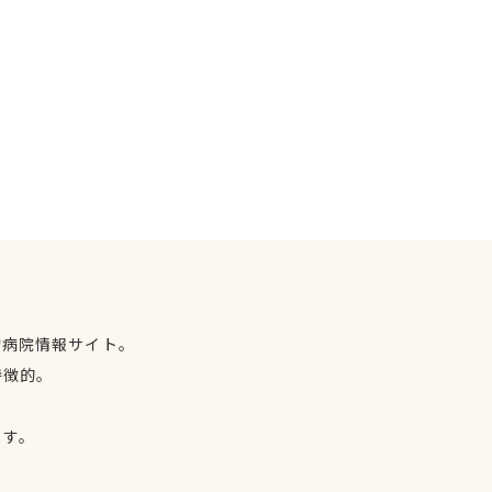
物病院情報サイト。
特徴的。
、
ます。