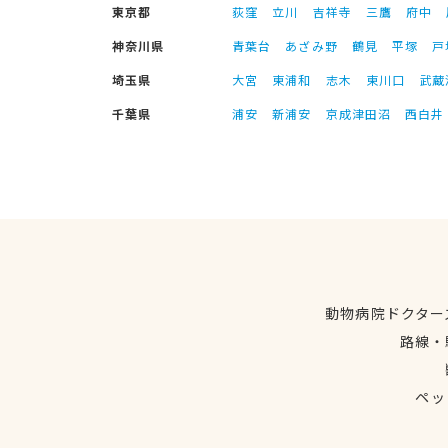
東京都
荻窪
立川
吉祥寺
三鷹
府中
神奈川県
青葉台
あざみ野
鶴見
平塚
戸
埼玉県
大宮
東浦和
志木
東川口
武蔵
千葉県
浦安
新浦安
京成津田沼
西白井
動物病院ドクター
路線・
ペッ