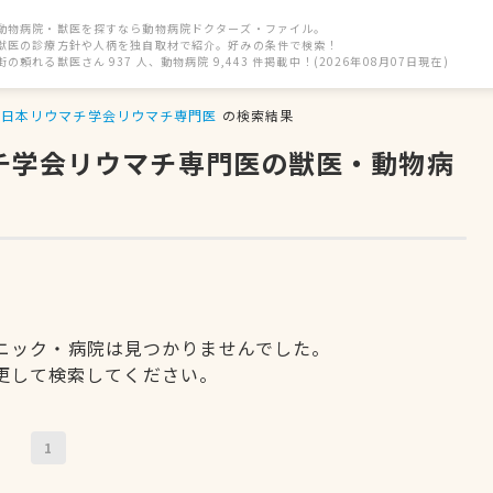
動物病院・獣医を探すなら動物病院ドクターズ・ファイル。
獣医の診療方針や人柄を独自取材で紹介。好みの条件で検索！
街の頼れる獣医さん 937 人、動物病院 9,443 件掲載中！(2026年08月07日現在)
日本リウマチ学会リウマチ専門医
の検索結果
マチ学会リウマチ専門医の獣医・動物病
ニック・病院は見つかりませんでした。
更して検索してください。
1