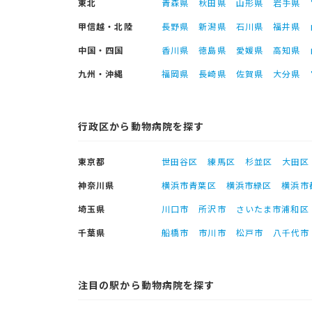
東北
青森県
秋田県
山形県
岩手県
甲信越・北陸
長野県
新潟県
石川県
福井県
中国・四国
香川県
徳島県
愛媛県
高知県
九州・沖縄
福岡県
長崎県
佐賀県
大分県
行政区から動物病院を探す
東京都
世田谷区
練馬区
杉並区
大田区
神奈川県
横浜市青葉区
横浜市緑区
横浜市
埼玉県
川口市
所沢市
さいたま市浦和区
千葉県
船橋市
市川市
松戸市
八千代市
注目の駅から動物病院を探す