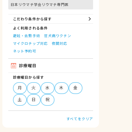
日本リウマチ学会リウマチ専門医
こだわり条件から探す
よく利用される条件
避妊・去勢手術
狂犬病ワクチン
マイクロチップ対応
夜間対応
ネット予約可
診療曜日
診療曜日から探す
月
火
水
木
金
土
日
祝
すべてをクリア