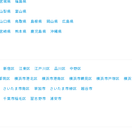
宮城県
福島県
山梨県
富山県
山口県
鳥取県
島根県
岡山県
広島県
宮崎県
熊本県
鹿児島県
沖縄県
新宿区
江東区
江戸川区
品川区
中野区
都筑区
横浜市港北区
横浜市港南区
横浜市鶴見区
横浜市戸塚区
横浜
さいたま市南区
草加市
さいたま市緑区
越谷市
千葉市稲毛区
習志野市
浦安市