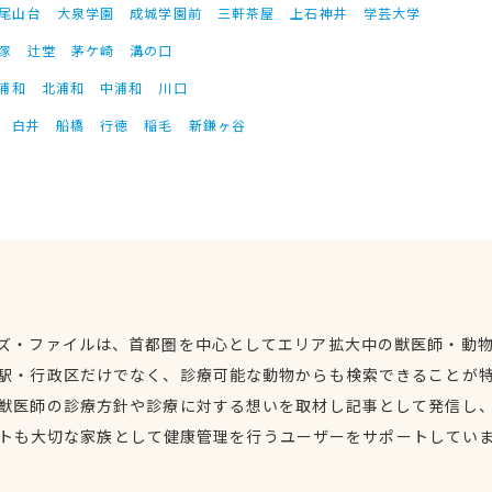
尾山台
大泉学園
成城学園前
三軒茶屋
上石神井
学芸大学
塚
辻堂
茅ケ崎
溝の口
浦和
北浦和
中浦和
川口
白井
船橋
行徳
稲毛
新鎌ヶ谷
ズ・ファイルは、首都圏を中心としてエリア拡大中の獣医師・動
駅・行政区だけでなく、診療可能な動物からも検索できることが
獣医師の診療方針や診療に対する想いを取材し記事として発信し
トも大切な家族として健康管理を行うユーザーをサポートしてい