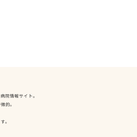
物病院情報サイト。
特徴的。
、
ます。