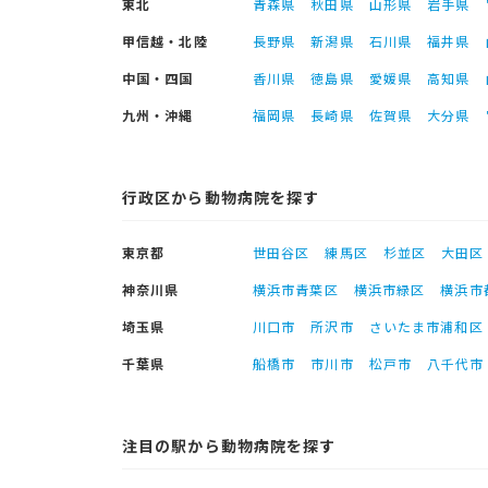
東北
青森県
秋田県
山形県
岩手県
甲信越・北陸
長野県
新潟県
石川県
福井県
中国・四国
香川県
徳島県
愛媛県
高知県
九州・沖縄
福岡県
長崎県
佐賀県
大分県
行政区から動物病院を探す
東京都
世田谷区
練馬区
杉並区
大田区
神奈川県
横浜市青葉区
横浜市緑区
横浜市
埼玉県
川口市
所沢市
さいたま市浦和区
千葉県
船橋市
市川市
松戸市
八千代市
注目の駅から動物病院を探す