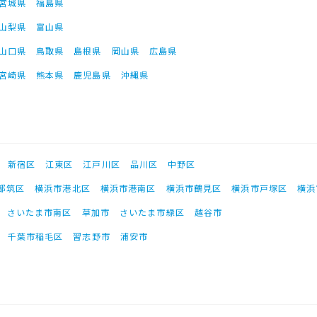
宮城県
福島県
山梨県
富山県
山口県
鳥取県
島根県
岡山県
広島県
宮崎県
熊本県
鹿児島県
沖縄県
新宿区
江東区
江戸川区
品川区
中野区
都筑区
横浜市港北区
横浜市港南区
横浜市鶴見区
横浜市戸塚区
横浜
さいたま市南区
草加市
さいたま市緑区
越谷市
千葉市稲毛区
習志野市
浦安市