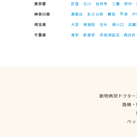
東京都
荻窪
立川
吉祥寺
三鷹
府中
神奈川県
青葉台
あざみ野
鶴見
平塚
戸
埼玉県
大宮
東浦和
志木
東川口
武蔵
千葉県
浦安
新浦安
京成津田沼
西白井
動物病院ドクター
路線・
ペッ