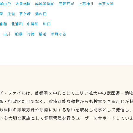
尾山台
大泉学園
成城学園前
三軒茶屋
上石神井
学芸大学
塚
辻堂
茅ケ崎
溝の口
浦和
北浦和
中浦和
川口
白井
船橋
行徳
稲毛
新鎌ヶ谷
ズ・ファイルは、首都圏を中心としてエリア拡大中の獣医師・動
駅・行政区だけでなく、診療可能な動物からも検索できることが
獣医師の診療方針や診療に対する想いを取材し記事として発信し
トも大切な家族として健康管理を行うユーザーをサポートしてい