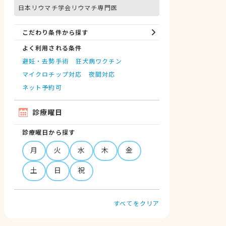
日本リウマチ学会リウマチ専門医
こだわり条件から探す
よく利用される条件
避妊・去勢手術
狂犬病ワクチン
マイクロチップ対応
夜間対応
ネット予約可
診療曜日
診療曜日から探す
月
火
水
木
金
土
日
祝
すべてをクリア