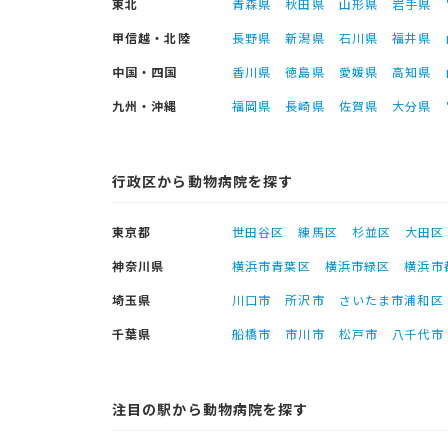
東北
青森県
秋田県
山形県
岩手県
甲信越・北陸
長野県
新潟県
石川県
福井県
中国・四国
香川県
徳島県
愛媛県
高知県
九州・沖縄
福岡県
長崎県
佐賀県
大分県
行政区から動物病院を探す
東京都
世田谷区
練馬区
杉並区
大田区
神奈川県
横浜市青葉区
横浜市緑区
横浜市
埼玉県
川口市
所沢市
さいたま市浦和区
千葉県
船橋市
市川市
松戸市
八千代市
注目の駅から動物病院を探す