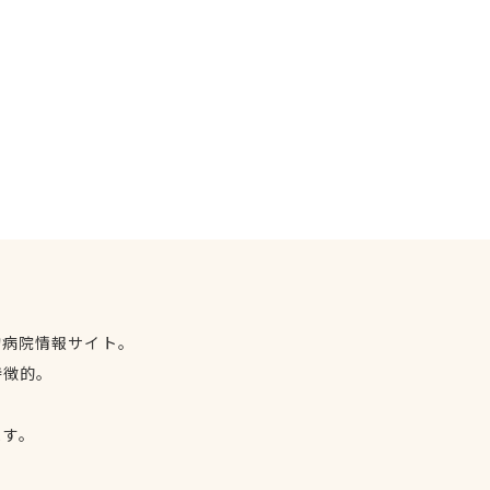
物病院情報サイト。
特徴的。
、
ます。