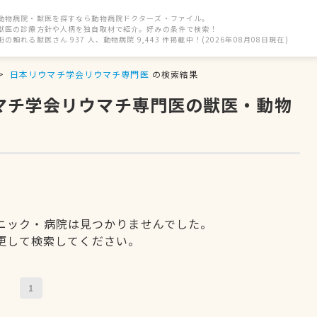
動物病院・獣医を探すなら動物病院ドクターズ・ファイル。
獣医の診療方針や人柄を独自取材で紹介。好みの条件で検索！
街の頼れる獣医さん 937 人、動物病院 9,443 件掲載中！(2026年08月08日現在)
日本リウマチ学会リウマチ専門医
の検索結果
ウマチ学会リウマチ専門医の獣医・動物
ニック・病院は見つかりませんでした。
更して検索してください。
1