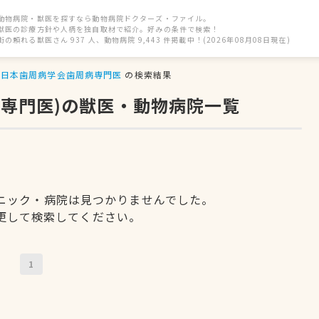
動物病院・獣医を探すなら動物病院ドクターズ・ファイル。
獣医の診療方針や人柄を独自取材で紹介。好みの条件で検索！
街の頼れる獣医さん 937 人、動物病院 9,443 件掲載中！(2026年08月08日現在)
日本歯周病学会歯周病専門医
の検索結果
病専門医)の獣医・動物病院一覧
ニック・病院は見つかりませんでした。
更して検索してください。
1