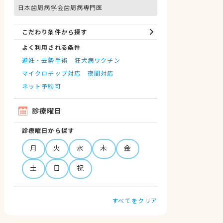
日本歯周病学会歯周病専門医
こだわり条件から探す
よく利用される条件
避妊・去勢手術
狂犬病ワクチン
マイクロチップ対応
夜間対応
ネット予約可
診療曜日
診療曜日から探す
月
火
水
木
金
土
日
祝
すべてをクリア