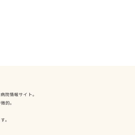
物病院情報サイト。
特徴的。
、
ます。