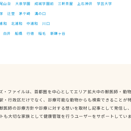
尾山台
大泉学園
成城学園前
三軒茶屋
上石神井
学芸大学
塚
辻堂
茅ケ崎
溝の口
浦和
北浦和
中浦和
川口
白井
船橋
行徳
稲毛
新鎌ヶ谷
ズ・ファイルは、首都圏を中心としてエリア拡大中の獣医師・動
駅・行政区だけでなく、診療可能な動物からも検索できることが
獣医師の診療方針や診療に対する想いを取材し記事として発信し
トも大切な家族として健康管理を行うユーザーをサポートしてい