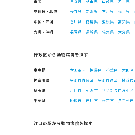
東北
青森県
秋田県
山形県
岩手県
甲信越・北陸
長野県
新潟県
石川県
福井県
中国・四国
香川県
徳島県
愛媛県
高知県
九州・沖縄
福岡県
長崎県
佐賀県
大分県
行政区から動物病院を探す
東京都
世田谷区
練馬区
杉並区
大田区
神奈川県
横浜市青葉区
横浜市緑区
横浜市
埼玉県
川口市
所沢市
さいたま市浦和区
千葉県
船橋市
市川市
松戸市
八千代市
注目の駅から動物病院を探す