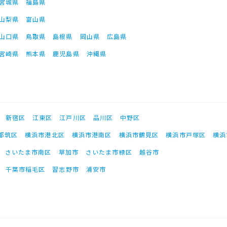
宮城県
福島県
山梨県
富山県
山口県
鳥取県
島根県
岡山県
広島県
宮崎県
熊本県
鹿児島県
沖縄県
新宿区
江東区
江戸川区
品川区
中野区
都筑区
横浜市港北区
横浜市港南区
横浜市鶴見区
横浜市戸塚区
横浜
さいたま市南区
草加市
さいたま市緑区
越谷市
千葉市稲毛区
習志野市
浦安市