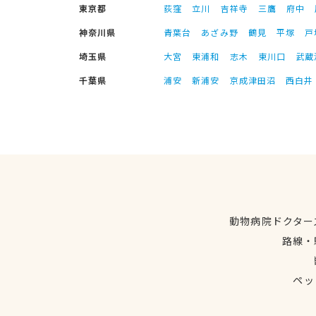
東京都
荻窪
立川
吉祥寺
三鷹
府中
神奈川県
青葉台
あざみ野
鶴見
平塚
戸
埼玉県
大宮
東浦和
志木
東川口
武蔵
千葉県
浦安
新浦安
京成津田沼
西白井
動物病院ドクター
路線・
ペッ