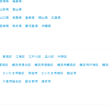
宮城県
福島県
山梨県
富山県
山口県
鳥取県
島根県
岡山県
広島県
宮崎県
熊本県
鹿児島県
沖縄県
新宿区
江東区
江戸川区
品川区
中野区
都筑区
横浜市港北区
横浜市港南区
横浜市鶴見区
横浜市戸塚区
横浜
さいたま市南区
草加市
さいたま市緑区
越谷市
千葉市稲毛区
習志野市
浦安市