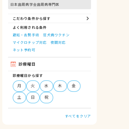
日本歯周病学会歯周病専門医
こだわり条件から探す
よく利用される条件
避妊・去勢手術
狂犬病ワクチン
マイクロチップ対応
夜間対応
ネット予約可
診療曜日
診療曜日から探す
月
火
水
木
金
土
日
祝
すべてをクリア