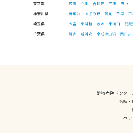
東京都
荻窪
立川
吉祥寺
三鷹
府中
神奈川県
青葉台
あざみ野
鶴見
平塚
戸
埼玉県
大宮
東浦和
志木
東川口
武蔵
千葉県
浦安
新浦安
京成津田沼
西白井
動物病院ドクター
路線・
ペッ