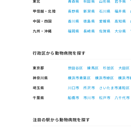
東北
青森県
秋田県
山形県
岩手県
甲信越・北陸
長野県
新潟県
石川県
福井県
中国・四国
香川県
徳島県
愛媛県
高知県
九州・沖縄
福岡県
長崎県
佐賀県
大分県
行政区から動物病院を探す
東京都
世田谷区
練馬区
杉並区
大田区
神奈川県
横浜市青葉区
横浜市緑区
横浜市
埼玉県
川口市
所沢市
さいたま市浦和区
千葉県
船橋市
市川市
松戸市
八千代市
注目の駅から動物病院を探す