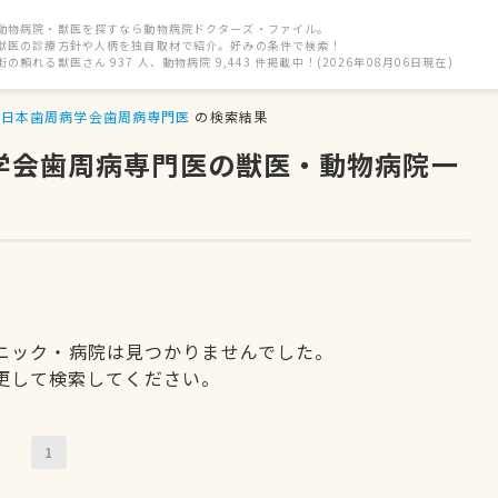
動物病院・獣医を探すなら動物病院ドクターズ・ファイル。
獣医の診療方針や人柄を独自取材で紹介。好みの条件で検索！
街の頼れる獣医さん 937 人、動物病院 9,443 件掲載中！(2026年08月06日現在)
日本歯周病学会歯周病専門医
の検索結果
病学会歯周病専門医の獣医・動物病院一
ニック・病院は見つかりませんでした。
更して検索してください。
1