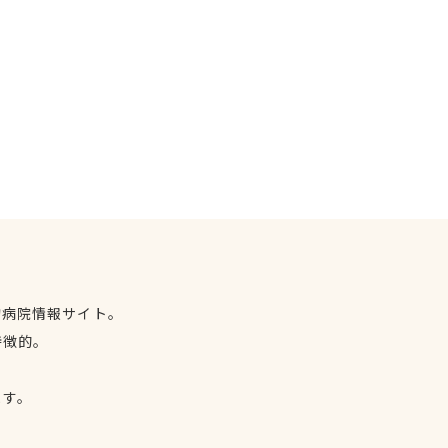
物病院情報サイト。
特徴的。
、
ます。