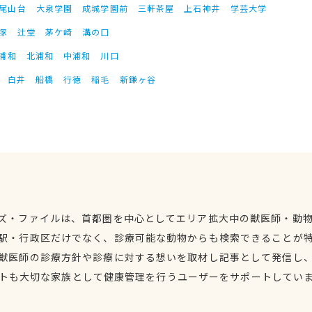
尾山台
大泉学園
成城学園前
三軒茶屋
上石神井
学芸大学
塚
辻堂
茅ケ崎
溝の口
浦和
北浦和
中浦和
川口
白井
船橋
行徳
稲毛
新鎌ヶ谷
ズ・ファイルは、首都圏を中心としてエリア拡大中の獣医師・動
駅・行政区だけでなく、診療可能な動物からも検索できることが
獣医師の診療方針や診療に対する想いを取材し記事として発信し
トも大切な家族として健康管理を行うユーザーをサポートしてい