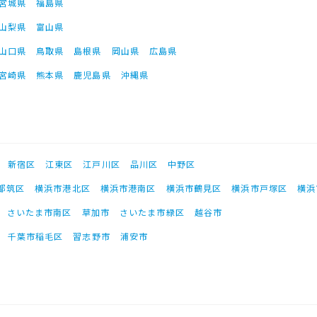
宮城県
福島県
山梨県
富山県
山口県
鳥取県
島根県
岡山県
広島県
宮崎県
熊本県
鹿児島県
沖縄県
新宿区
江東区
江戸川区
品川区
中野区
都筑区
横浜市港北区
横浜市港南区
横浜市鶴見区
横浜市戸塚区
横浜
さいたま市南区
草加市
さいたま市緑区
越谷市
千葉市稲毛区
習志野市
浦安市