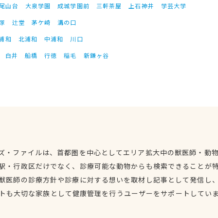
尾山台
大泉学園
成城学園前
三軒茶屋
上石神井
学芸大学
塚
辻堂
茅ケ崎
溝の口
浦和
北浦和
中浦和
川口
白井
船橋
行徳
稲毛
新鎌ヶ谷
ズ・ファイルは、首都圏を中心としてエリア拡大中の獣医師・動
駅・行政区だけでなく、診療可能な動物からも検索できることが
獣医師の診療方針や診療に対する想いを取材し記事として発信し
トも大切な家族として健康管理を行うユーザーをサポートしてい