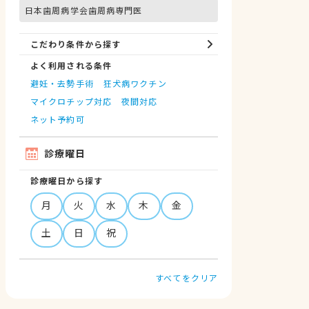
日本歯周病学会歯周病専門医
こだわり条件から探す
よく利用される条件
避妊・去勢手術
狂犬病ワクチン
マイクロチップ対応
夜間対応
ネット予約可
診療曜日
診療曜日から探す
月
火
水
木
金
土
日
祝
すべてをクリア