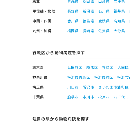
東北
青森県
秋田県
山形県
岩手県
甲信越・北陸
長野県
新潟県
石川県
福井県
中国・四国
香川県
徳島県
愛媛県
高知県
九州・沖縄
福岡県
長崎県
佐賀県
大分県
行政区から動物病院を探す
東京都
世田谷区
練馬区
杉並区
大田区
神奈川県
横浜市青葉区
横浜市緑区
横浜市
埼玉県
川口市
所沢市
さいたま市浦和区
千葉県
船橋市
市川市
松戸市
八千代市
注目の駅から動物病院を探す