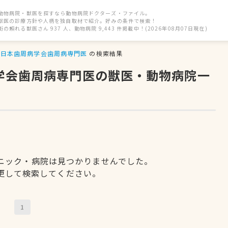
動物病院・獣医を探すなら動物病院ドクターズ・ファイル。
獣医の診療方針や人柄を独自取材で紹介。好みの条件で検索！
街の頼れる獣医さん 937 人、動物病院 9,443 件掲載中！(2026年08月07日現在)
日本歯周病学会歯周病専門医
の検索結果
病学会歯周病専門医の獣医・動物病院一
ニック・病院は見つかりませんでした。
更して検索してください。
1