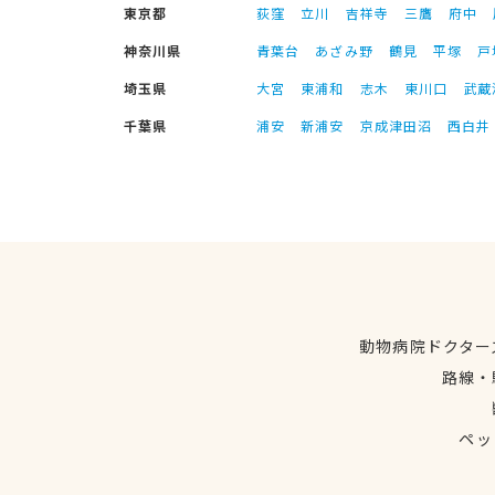
東京都
荻窪
立川
吉祥寺
三鷹
府中
神奈川県
青葉台
あざみ野
鶴見
平塚
戸
埼玉県
大宮
東浦和
志木
東川口
武蔵
千葉県
浦安
新浦安
京成津田沼
西白井
動物病院ドクター
路線・
ペッ