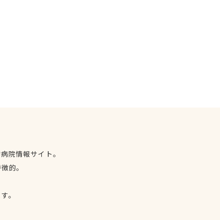
物病院情報サイト。
特徴的。
、
ます。