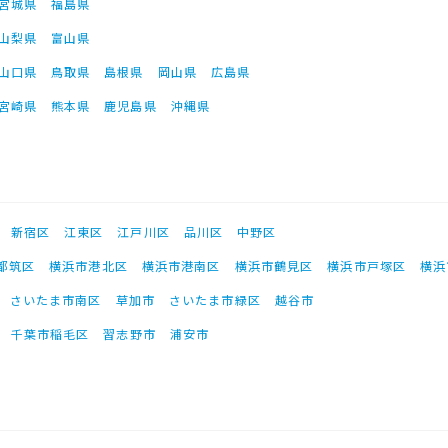
宮城県
福島県
山梨県
富山県
山口県
鳥取県
島根県
岡山県
広島県
宮崎県
熊本県
鹿児島県
沖縄県
新宿区
江東区
江戸川区
品川区
中野区
都筑区
横浜市港北区
横浜市港南区
横浜市鶴見区
横浜市戸塚区
横浜
さいたま市南区
草加市
さいたま市緑区
越谷市
千葉市稲毛区
習志野市
浦安市