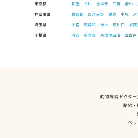
東京都
荻窪
立川
吉祥寺
三鷹
府中
神奈川県
青葉台
あざみ野
鶴見
平塚
戸
埼玉県
大宮
東浦和
志木
東川口
武蔵
千葉県
浦安
新浦安
京成津田沼
西白井
動物病院ドクター
路線・
ペッ