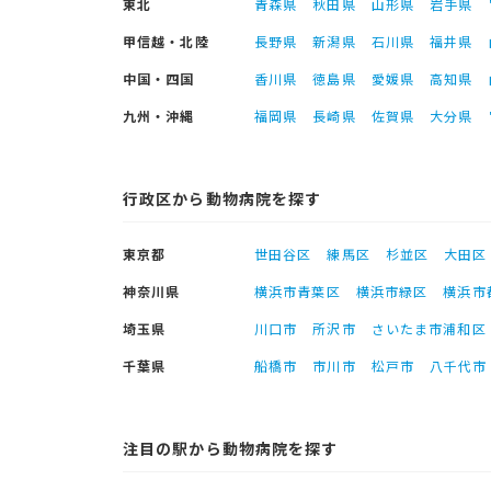
東北
青森県
秋田県
山形県
岩手県
甲信越・北陸
長野県
新潟県
石川県
福井県
中国・四国
香川県
徳島県
愛媛県
高知県
九州・沖縄
福岡県
長崎県
佐賀県
大分県
行政区から動物病院を探す
東京都
世田谷区
練馬区
杉並区
大田区
神奈川県
横浜市青葉区
横浜市緑区
横浜市
埼玉県
川口市
所沢市
さいたま市浦和区
千葉県
船橋市
市川市
松戸市
八千代市
注目の駅から動物病院を探す