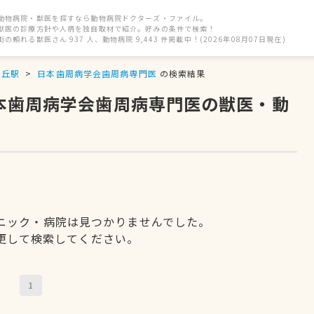
動物病院・獣医を探すなら動物病院ドクターズ・ファイル。
獣医の診療方針や人柄を独自取材で紹介。好みの条件で検索！
街の頼れる獣医さん 937 人、動物病院 9,443 件掲載中！(2026年08月07日現在)
ヶ丘駅
日本歯周病学会歯周病専門医
の検索結果
日本歯周病学会歯周病専門医の獣医・動
ニック・病院は見つかりませんでした。
更して検索してください。
1