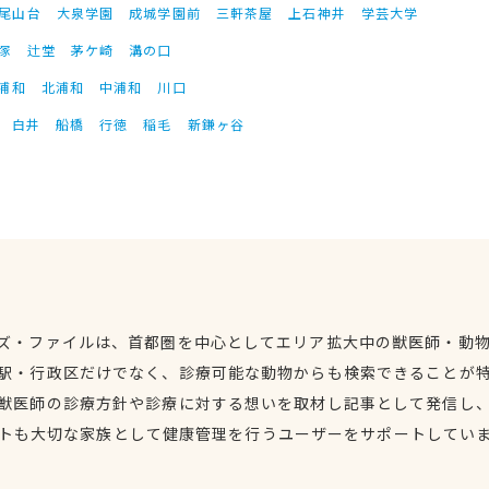
尾山台
大泉学園
成城学園前
三軒茶屋
上石神井
学芸大学
塚
辻堂
茅ケ崎
溝の口
浦和
北浦和
中浦和
川口
白井
船橋
行徳
稲毛
新鎌ヶ谷
ズ・ファイルは、首都圏を中心としてエリア拡大中の獣医師・動
駅・行政区だけでなく、診療可能な動物からも検索できることが
獣医師の診療方針や診療に対する想いを取材し記事として発信し
トも大切な家族として健康管理を行うユーザーをサポートしてい