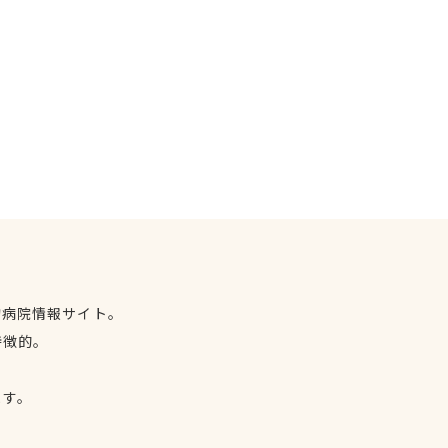
物病院情報サイト。
特徴的。
、
ます。