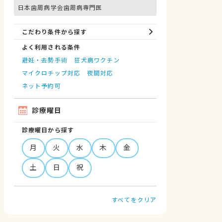
日本歯周病学会歯周病専門医
こだわり条件から探す
よく利用される条件
避妊・去勢手術
狂犬病ワクチン
マイクロチップ対応
夜間対応
ネット予約可
診療曜日
診療曜日から探す
月
火
水
木
金
土
日
祝
すべてをクリア