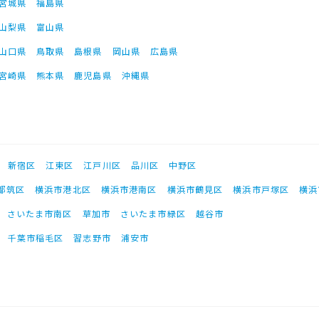
宮城県
福島県
山梨県
富山県
山口県
鳥取県
島根県
岡山県
広島県
宮崎県
熊本県
鹿児島県
沖縄県
新宿区
江東区
江戸川区
品川区
中野区
都筑区
横浜市港北区
横浜市港南区
横浜市鶴見区
横浜市戸塚区
横浜
さいたま市南区
草加市
さいたま市緑区
越谷市
千葉市稲毛区
習志野市
浦安市