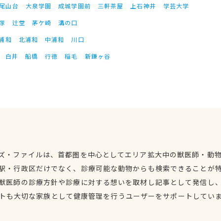
尾山台
大泉学園
成城学園前
三軒茶屋
上石神井
学芸大学
塚
辻堂
茅ケ崎
溝の口
浦和
北浦和
中浦和
川口
白井
船橋
行徳
稲毛
新鎌ヶ谷
ズ・ファイルは、首都圏を中心としてエリア拡大中の獣医師・動
駅・行政区だけでなく、診療可能な動物からも検索できることが
獣医師の診療方針や診療に対する想いを取材し記事として発信し
トも大切な家族として健康管理を行うユーザーをサポートしてい