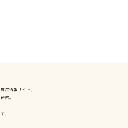
物病院情報サイト。
特徴的。
、
ます。