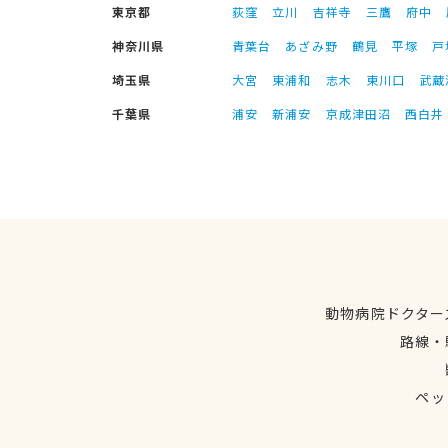
東京都
荻窪
立川
吉祥寺
三鷹
府中
神奈川県
青葉台
あざみ野
鶴見
平塚
戸
埼玉県
大宮
東浦和
志木
東川口
武蔵
千葉県
浦安
新浦安
京成津田沼
西白井
動物病院ドクター
路線・
ペッ