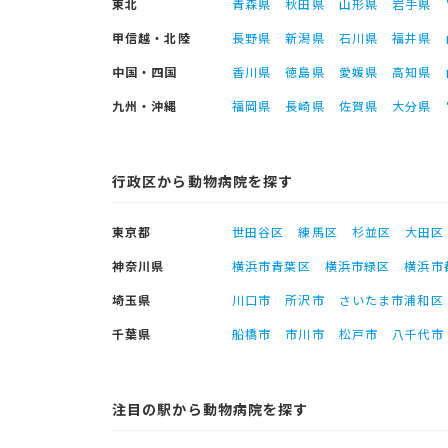
東北
青森県
秋田県
山形県
岩手県
甲信越・北陸
長野県
新潟県
石川県
福井県
中国・四国
香川県
徳島県
愛媛県
高知県
九州・沖縄
福岡県
長崎県
佐賀県
大分県
行政区から動物病院を探す
東京都
世田谷区
練馬区
杉並区
大田区
神奈川県
横浜市青葉区
横浜市緑区
横浜市
埼玉県
川口市
所沢市
さいたま市浦和区
千葉県
船橋市
市川市
松戸市
八千代市
注目の駅から動物病院を探す