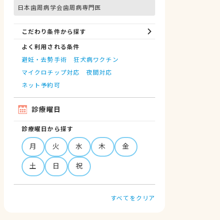
日本歯周病学会歯周病専門医
こだわり条件から探す
よく利用される条件
避妊・去勢手術
狂犬病ワクチン
マイクロチップ対応
夜間対応
ネット予約可
診療曜日
診療曜日から探す
月
火
水
木
金
土
日
祝
すべてをクリア