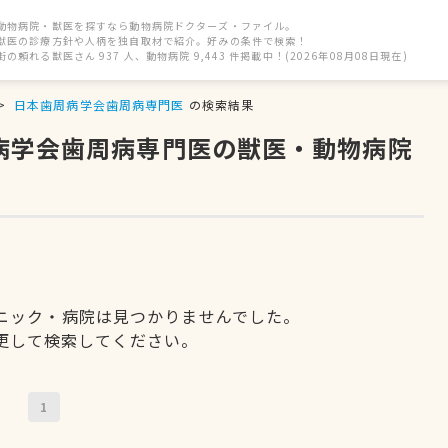
動物病院・獣医を探すなら動物病院ドクターズ・ファイル。
獣医の診療方針や人柄を独自取材で紹介。好みの条件で検索！
街の頼れる獣医さん 937 人、動物病院 9,443 件掲載中！(2026年08月08日現在)
日本歯周病学会歯周病専門医
の検索結果
周病学会歯周病専門医の獣医・動物病院
ニック・病院は見つかりませんでした。
更して検索してください。
1