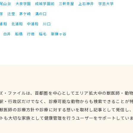
尾山台
大泉学園
成城学園前
三軒茶屋
上石神井
学芸大学
塚
辻堂
茅ケ崎
溝の口
浦和
北浦和
中浦和
川口
白井
船橋
行徳
稲毛
新鎌ヶ谷
ズ・ファイルは、首都圏を中心としてエリア拡大中の獣医師・動
駅・行政区だけでなく、診療可能な動物からも検索できることが
獣医師の診療方針や診療に対する想いを取材し記事として発信し
トも大切な家族として健康管理を行うユーザーをサポートしてい