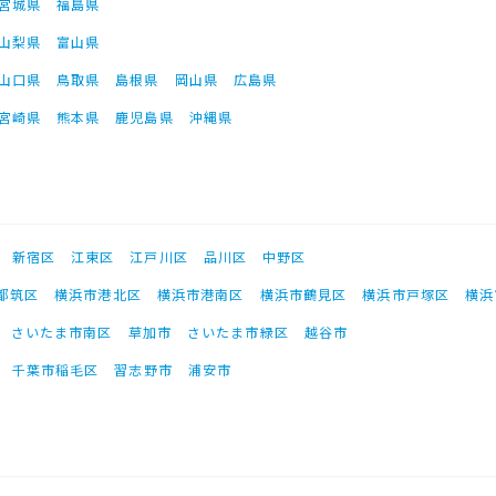
宮城県
福島県
山梨県
富山県
山口県
鳥取県
島根県
岡山県
広島県
宮崎県
熊本県
鹿児島県
沖縄県
新宿区
江東区
江戸川区
品川区
中野区
都筑区
横浜市港北区
横浜市港南区
横浜市鶴見区
横浜市戸塚区
横浜
さいたま市南区
草加市
さいたま市緑区
越谷市
千葉市稲毛区
習志野市
浦安市