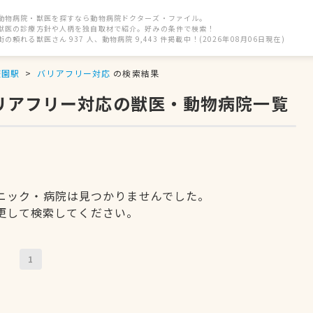
動物病院・獣医を探すなら動物病院ドクターズ・ファイル。
獣医の診療方針や人柄を独自取材で紹介。好みの条件で検索！
街の頼れる獣医さん 937 人、動物病院 9,443 件掲載中！(2026年08月06日現在)
遊園駅
バリアフリー対応
の検索結果
バリアフリー対応の獣医・動物病院一覧
ニック・病院は見つかりませんでした。
更して検索してください。
1