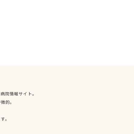
物病院情報サイト。
特徴的。
、
ます。