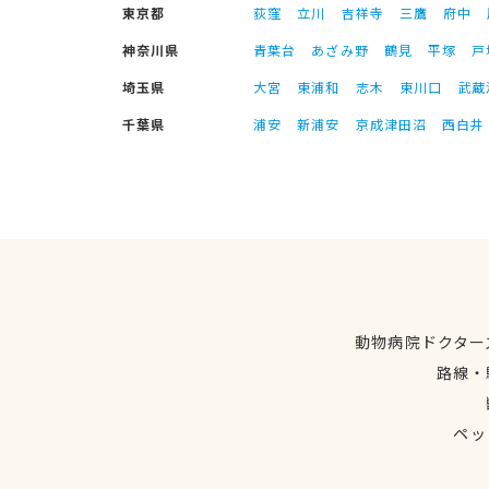
東京都
荻窪
立川
吉祥寺
三鷹
府中
神奈川県
青葉台
あざみ野
鶴見
平塚
戸
埼玉県
大宮
東浦和
志木
東川口
武蔵
千葉県
浦安
新浦安
京成津田沼
西白井
動物病院ドクター
路線・
ペッ