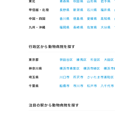
東北
青森県
秋田県
山形県
岩手県
甲信越・北陸
長野県
新潟県
石川県
福井県
中国・四国
香川県
徳島県
愛媛県
高知県
九州・沖縄
福岡県
長崎県
佐賀県
大分県
行政区から動物病院を探す
東京都
世田谷区
練馬区
杉並区
大田区
神奈川県
横浜市青葉区
横浜市緑区
横浜市
埼玉県
川口市
所沢市
さいたま市浦和区
千葉県
船橋市
市川市
松戸市
八千代市
注目の駅から動物病院を探す