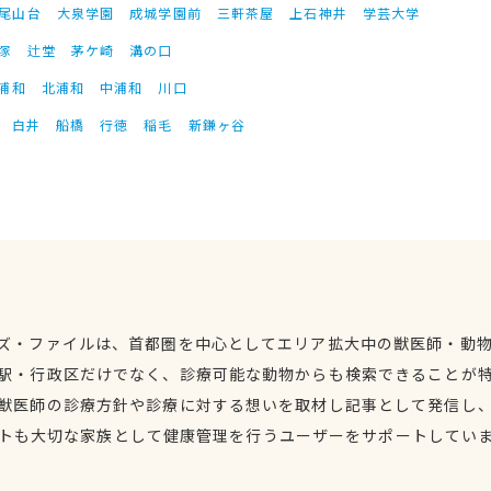
尾山台
大泉学園
成城学園前
三軒茶屋
上石神井
学芸大学
塚
辻堂
茅ケ崎
溝の口
浦和
北浦和
中浦和
川口
白井
船橋
行徳
稲毛
新鎌ヶ谷
ズ・ファイルは、首都圏を中心としてエリア拡大中の獣医師・動
駅・行政区だけでなく、診療可能な動物からも検索できることが
獣医師の診療方針や診療に対する想いを取材し記事として発信し
トも大切な家族として健康管理を行うユーザーをサポートしてい