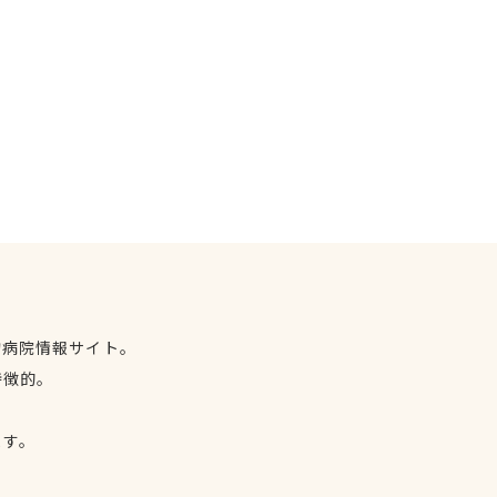
物病院情報サイト。
特徴的。
、
ます。