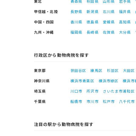
東北
青森県
秋田県
山形県
岩手県
甲信越・北陸
長野県
新潟県
石川県
福井県
中国・四国
香川県
徳島県
愛媛県
高知県
九州・沖縄
福岡県
長崎県
佐賀県
大分県
行政区から動物病院を探す
東京都
世田谷区
練馬区
杉並区
大田区
神奈川県
横浜市青葉区
横浜市緑区
横浜市
埼玉県
川口市
所沢市
さいたま市浦和区
千葉県
船橋市
市川市
松戸市
八千代市
注目の駅から動物病院を探す