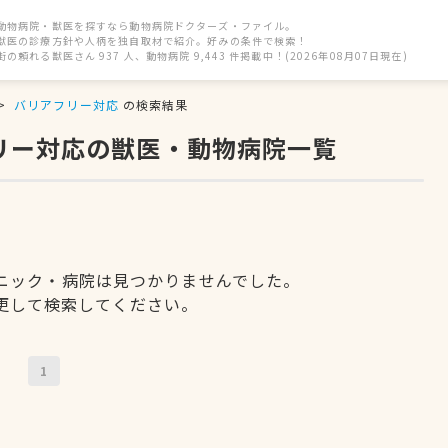
動物病院・獣医を探すなら動物病院ドクターズ・ファイル。
獣医の診療方針や人柄を独自取材で紹介。好みの条件で検索！
街の頼れる獣医さん 937 人、動物病院 9,443 件掲載中！(2026年08月07日現在)
バリアフリー対応
の検索結果
フリー対応の獣医・動物病院一覧
ニック・病院は見つかりませんでした。
更して検索してください。
1