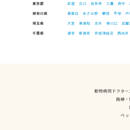
東京都
荻窪
立川
吉祥寺
三鷹
府中
神奈川県
青葉台
あざみ野
鶴見
平塚
戸
埼玉県
大宮
東浦和
志木
東川口
武蔵
千葉県
浦安
新浦安
京成津田沼
西白井
動物病院ドクター
路線・
ペッ