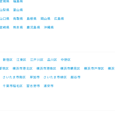
宮城県
福島県
山梨県
富山県
山口県
鳥取県
島根県
岡山県
広島県
宮崎県
熊本県
鹿児島県
沖縄県
新宿区
江東区
江戸川区
品川区
中野区
都筑区
横浜市港北区
横浜市港南区
横浜市鶴見区
横浜市戸塚区
横浜
さいたま市南区
草加市
さいたま市緑区
越谷市
千葉市稲毛区
習志野市
浦安市