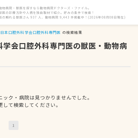
動物病院・獣医を探すなら動物病院ドクターズ・ファイル。
獣医の診療方針や人柄を独自取材で紹介。好みの条件で検索！
街の頼れる獣医さん 937 人、動物病院 9,443 件掲載中！(2026年08月08日現在)
日本口腔外科学会口腔外科専門医
の検索結果
外科学会口腔外科専門医の獣医・動物病
ニック・病院は見つかりませんでした。
更して検索してください。
1