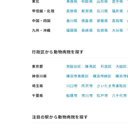
東北
青森県
秋田県
山形県
岩手県
甲信越・北陸
長野県
新潟県
石川県
福井県
中国・四国
香川県
徳島県
愛媛県
高知県
九州・沖縄
福岡県
長崎県
佐賀県
大分県
行政区から動物病院を探す
東京都
世田谷区
練馬区
杉並区
大田区
神奈川県
横浜市青葉区
横浜市緑区
横浜市
埼玉県
川口市
所沢市
さいたま市浦和区
千葉県
船橋市
市川市
松戸市
八千代市
注目の駅から動物病院を探す