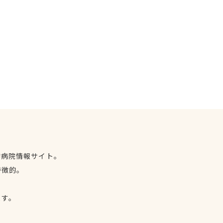
物病院情報サイト。
特徴的。
、
ます。