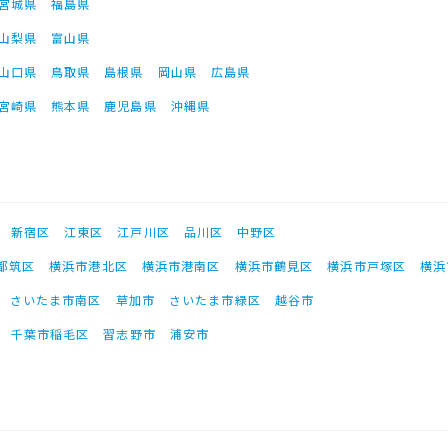
宮城県
福島県
山梨県
富山県
山口県
鳥取県
島根県
岡山県
広島県
宮崎県
熊本県
鹿児島県
沖縄県
新宿区
江東区
江戸川区
品川区
中野区
都筑区
横浜市港北区
横浜市港南区
横浜市鶴見区
横浜市戸塚区
横浜
さいたま市南区
草加市
さいたま市緑区
越谷市
千葉市稲毛区
習志野市
浦安市