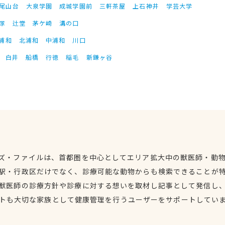
尾山台
大泉学園
成城学園前
三軒茶屋
上石神井
学芸大学
塚
辻堂
茅ケ崎
溝の口
浦和
北浦和
中浦和
川口
白井
船橋
行徳
稲毛
新鎌ヶ谷
ズ・ファイルは、首都圏を中心としてエリア拡大中の獣医師・動
駅・行政区だけでなく、診療可能な動物からも検索できることが
獣医師の診療方針や診療に対する想いを取材し記事として発信し
トも大切な家族として健康管理を行うユーザーをサポートしてい