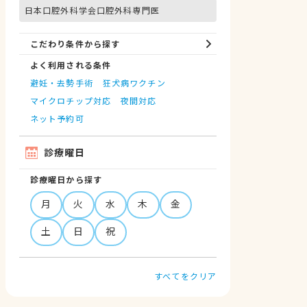
日本口腔外科学会口腔外科専門医
こだわり条件から探す
よく利用される条件
避妊・去勢手術
狂犬病ワクチン
マイクロチップ対応
夜間対応
ネット予約可
診療曜日
診療曜日から探す
月
火
水
木
金
土
日
祝
すべてをクリア