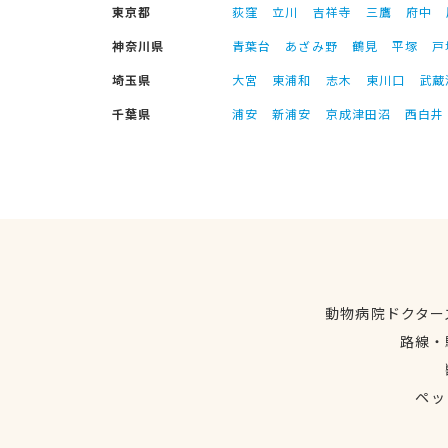
東京都
荻窪
立川
吉祥寺
三鷹
府中
神奈川県
青葉台
あざみ野
鶴見
平塚
戸
埼玉県
大宮
東浦和
志木
東川口
武蔵
千葉県
浦安
新浦安
京成津田沼
西白井
動物病院ドクター
路線・
ペッ