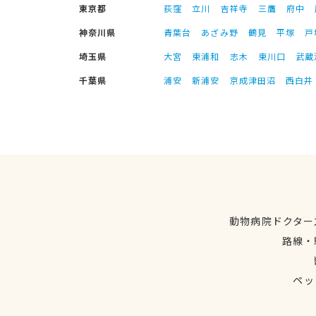
東京都
荻窪
立川
吉祥寺
三鷹
府中
神奈川県
青葉台
あざみ野
鶴見
平塚
戸
埼玉県
大宮
東浦和
志木
東川口
武蔵
千葉県
浦安
新浦安
京成津田沼
西白井
動物病院ドクター
路線・
ペッ