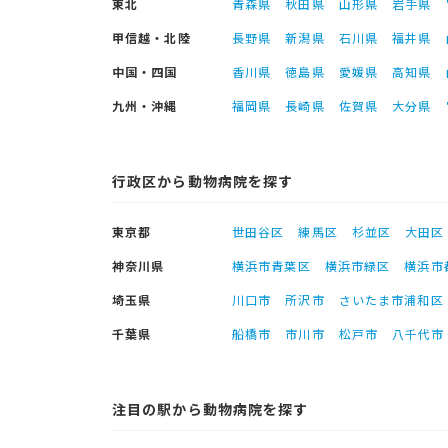
東北
青森県
秋田県
山形県
岩手県
甲信越・北陸
長野県
新潟県
石川県
福井県
中国・四国
香川県
徳島県
愛媛県
高知県
九州・沖縄
福岡県
長崎県
佐賀県
大分県
行政区から動物病院を探す
東京都
世田谷区
練馬区
杉並区
大田区
神奈川県
横浜市青葉区
横浜市緑区
横浜市
埼玉県
川口市
所沢市
さいたま市浦和区
千葉県
船橋市
市川市
松戸市
八千代市
注目の駅から動物病院を探す