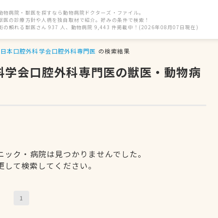
動物病院・獣医を探すなら動物病院ドクターズ・ファイル。
獣医の診療方針や人柄を独自取材で紹介。好みの条件で検索！
街の頼れる獣医さん 937 人、動物病院 9,443 件掲載中！(2026年08月07日現在)
日本口腔外科学会口腔外科専門医
の検索結果
外科学会口腔外科専門医の獣医・動物病
ニック・病院は見つかりませんでした。
更して検索してください。
1