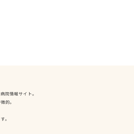
物病院情報サイト。
特徴的。
、
ます。