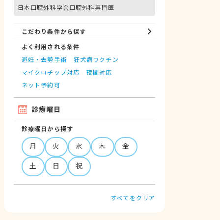
日本口腔外科学会口腔外科専門医
こだわり条件から探す
よく利用される条件
避妊・去勢手術
狂犬病ワクチン
マイクロチップ対応
夜間対応
ネット予約可
診療曜日
診療曜日から探す
月
火
水
木
金
土
日
祝
すべてをクリア