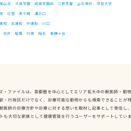
尾山台
大泉学園
成城学園前
三軒茶屋
上石神井
学芸大学
塚
辻堂
茅ケ崎
溝の口
浦和
北浦和
中浦和
川口
白井
船橋
行徳
稲毛
新鎌ヶ谷
ズ・ファイルは、首都圏を中心としてエリア拡大中の獣医師・動
駅・行政区だけでなく、診療可能な動物からも検索できることが
獣医師の診療方針や診療に対する想いを取材し記事として発信し
トも大切な家族として健康管理を行うユーザーをサポートしてい