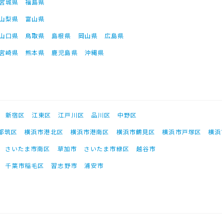
宮城県
福島県
山梨県
富山県
山口県
鳥取県
島根県
岡山県
広島県
宮崎県
熊本県
鹿児島県
沖縄県
新宿区
江東区
江戸川区
品川区
中野区
都筑区
横浜市港北区
横浜市港南区
横浜市鶴見区
横浜市戸塚区
横浜
さいたま市南区
草加市
さいたま市緑区
越谷市
千葉市稲毛区
習志野市
浦安市