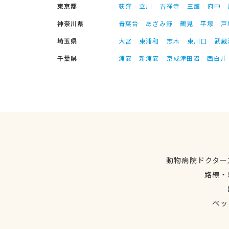
東京都
荻窪
立川
吉祥寺
三鷹
府中
神奈川県
青葉台
あざみ野
鶴見
平塚
戸
埼玉県
大宮
東浦和
志木
東川口
武蔵
千葉県
浦安
新浦安
京成津田沼
西白井
動物病院ドクター
路線・
ペッ