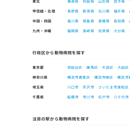
東北
青森県
秋田県
山形県
岩手県
甲信越・北陸
長野県
新潟県
石川県
福井県
中国・四国
香川県
徳島県
愛媛県
高知県
九州・沖縄
福岡県
長崎県
佐賀県
大分県
行政区から動物病院を探す
東京都
世田谷区
練馬区
杉並区
大田区
神奈川県
横浜市青葉区
横浜市緑区
横浜市
埼玉県
川口市
所沢市
さいたま市浦和区
千葉県
船橋市
市川市
松戸市
八千代市
注目の駅から動物病院を探す