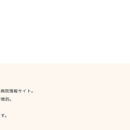
物病院情報サイト。
特徴的。
、
ます。