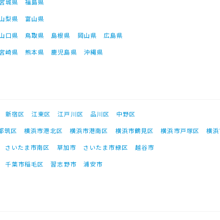
宮城県
福島県
山梨県
富山県
山口県
鳥取県
島根県
岡山県
広島県
宮崎県
熊本県
鹿児島県
沖縄県
新宿区
江東区
江戸川区
品川区
中野区
都筑区
横浜市港北区
横浜市港南区
横浜市鶴見区
横浜市戸塚区
横浜
さいたま市南区
草加市
さいたま市緑区
越谷市
千葉市稲毛区
習志野市
浦安市