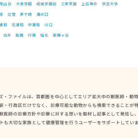
尾山台
大泉学園
成城学園前
三軒茶屋
上石神井
学芸大学
塚
辻堂
茅ケ崎
溝の口
浦和
北浦和
中浦和
川口
白井
船橋
行徳
稲毛
新鎌ヶ谷
ズ・ファイルは、首都圏を中心としてエリア拡大中の獣医師・動
駅・行政区だけでなく、診療可能な動物からも検索できることが
獣医師の診療方針や診療に対する想いを取材し記事として発信し
トも大切な家族として健康管理を行うユーザーをサポートしてい