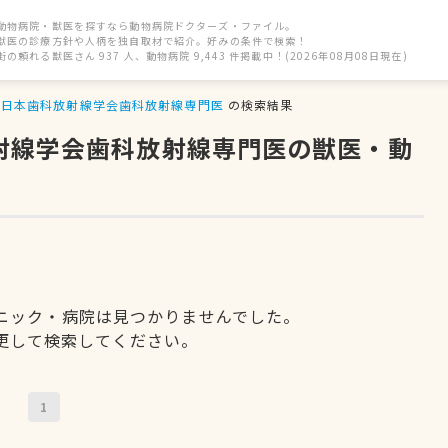
動物病院・獣医を探すなら動物病院ドクターズ・ファイル。
獣医の診療方針や人柄を独自取材で紹介。好みの条件で検索！
街の頼れる獣医さん 937 人、動物病院 9,443 件掲載中！(2026年08月08日現在)
日本歯科放射線学会歯科放射線専門医
の検索結果
放射線学会歯科放射線専門医の獣医・動
ニック・病院は見つかりませんでした。
更して検索してください。
1