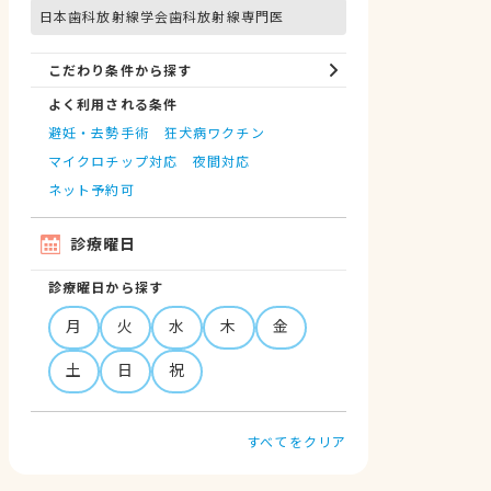
日本歯科放射線学会歯科放射線専門医
こだわり条件から探す
よく利用される条件
避妊・去勢手術
狂犬病ワクチン
マイクロチップ対応
夜間対応
ネット予約可
診療曜日
診療曜日から探す
月
火
水
木
金
土
日
祝
すべてをクリア