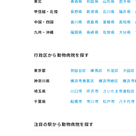
東北
青森県
秋田県
山形県
岩手県
甲信越・北陸
長野県
新潟県
石川県
福井県
中国・四国
香川県
徳島県
愛媛県
高知県
九州・沖縄
福岡県
長崎県
佐賀県
大分県
行政区から動物病院を探す
東京都
世田谷区
練馬区
杉並区
大田区
神奈川県
横浜市青葉区
横浜市緑区
横浜市
埼玉県
川口市
所沢市
さいたま市浦和区
千葉県
船橋市
市川市
松戸市
八千代市
注目の駅から動物病院を探す