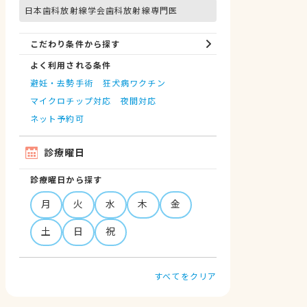
日本歯科放射線学会歯科放射線専門医
こだわり条件から探す
よく利用される条件
避妊・去勢手術
狂犬病ワクチン
マイクロチップ対応
夜間対応
ネット予約可
診療曜日
診療曜日から探す
月
火
水
木
金
土
日
祝
すべてをクリア