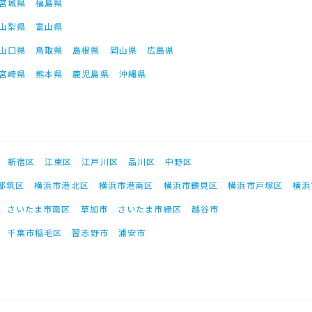
宮城県
福島県
山梨県
富山県
山口県
鳥取県
島根県
岡山県
広島県
宮崎県
熊本県
鹿児島県
沖縄県
新宿区
江東区
江戸川区
品川区
中野区
都筑区
横浜市港北区
横浜市港南区
横浜市鶴見区
横浜市戸塚区
横浜
さいたま市南区
草加市
さいたま市緑区
越谷市
千葉市稲毛区
習志野市
浦安市