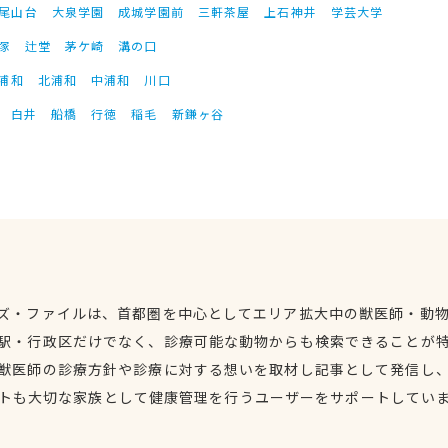
尾山台
大泉学園
成城学園前
三軒茶屋
上石神井
学芸大学
塚
辻堂
茅ケ崎
溝の口
浦和
北浦和
中浦和
川口
白井
船橋
行徳
稲毛
新鎌ヶ谷
ズ・ファイルは、首都圏を中心としてエリア拡大中の獣医師・動
駅・行政区だけでなく、診療可能な動物からも検索できることが
獣医師の診療方針や診療に対する想いを取材し記事として発信し
トも大切な家族として健康管理を行うユーザーをサポートしてい