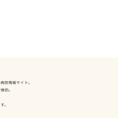
物病院情報サイト。
特徴的。
、
ます。