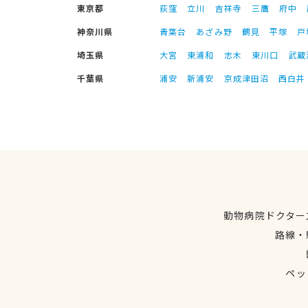
東京都
荻窪
立川
吉祥寺
三鷹
府中
神奈川県
青葉台
あざみ野
鶴見
平塚
戸
埼玉県
大宮
東浦和
志木
東川口
武蔵
千葉県
浦安
新浦安
京成津田沼
西白井
動物病院ドクター
路線・
ペッ