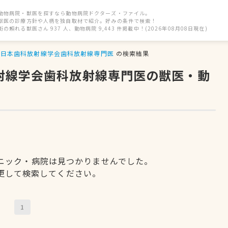
動物病院・獣医を探すなら動物病院ドクターズ・ファイル。
獣医の診療方針や人柄を独自取材で紹介。好みの条件で検索！
街の頼れる獣医さん 937 人、動物病院 9,443 件掲載中！(2026年08月08日現在)
日本歯科放射線学会歯科放射線専門医
の検索結果
放射線学会歯科放射線専門医の獣医・動
ニック・病院は見つかりませんでした。
更して検索してください。
1