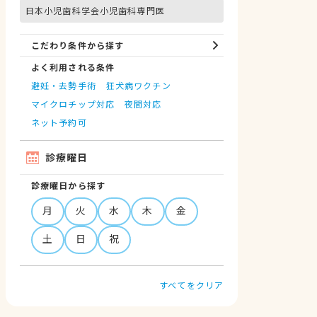
日本小児歯科学会小児歯科専門医
こだわり条件から探す
よく利用される条件
避妊・去勢手術
狂犬病ワクチン
マイクロチップ対応
夜間対応
ネット予約可
診療曜日
診療曜日から探す
月
火
水
木
金
土
日
祝
すべてをクリア