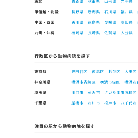
東北
青森県
秋田県
山形県
岩手県
甲信越・北陸
長野県
新潟県
石川県
福井県
中国・四国
香川県
徳島県
愛媛県
高知県
九州・沖縄
福岡県
長崎県
佐賀県
大分県
行政区から動物病院を探す
東京都
世田谷区
練馬区
杉並区
大田区
神奈川県
横浜市青葉区
横浜市緑区
横浜市
埼玉県
川口市
所沢市
さいたま市浦和区
千葉県
船橋市
市川市
松戸市
八千代市
注目の駅から動物病院を探す