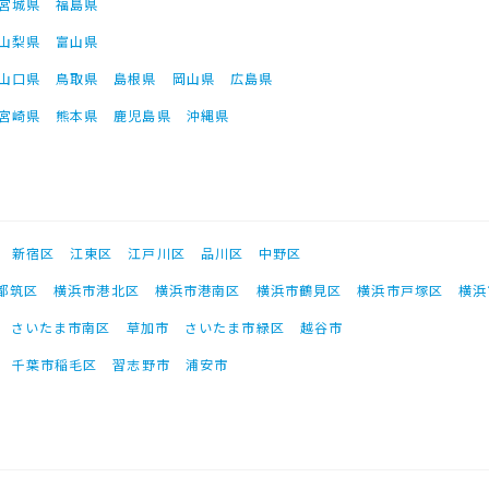
宮城県
福島県
山梨県
富山県
山口県
鳥取県
島根県
岡山県
広島県
宮崎県
熊本県
鹿児島県
沖縄県
新宿区
江東区
江戸川区
品川区
中野区
都筑区
横浜市港北区
横浜市港南区
横浜市鶴見区
横浜市戸塚区
横浜
さいたま市南区
草加市
さいたま市緑区
越谷市
千葉市稲毛区
習志野市
浦安市