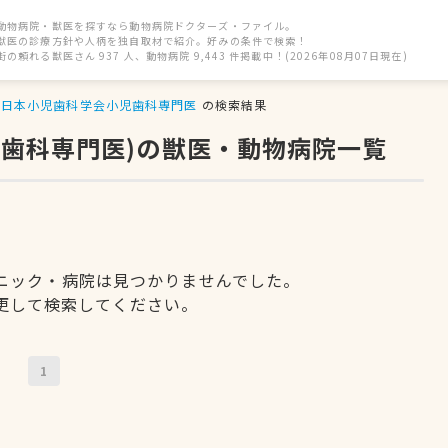
動物病院・獣医を探すなら動物病院ドクターズ・ファイル。
獣医の診療方針や人柄を独自取材で紹介。好みの条件で検索！
街の頼れる獣医さん 937 人、動物病院 9,443 件掲載中！(2026年08月07日現在)
日本小児歯科学会小児歯科専門医
の検索結果
児歯科専門医)の獣医・動物病院一覧
ニック・病院は見つかりませんでした。
更して検索してください。
1