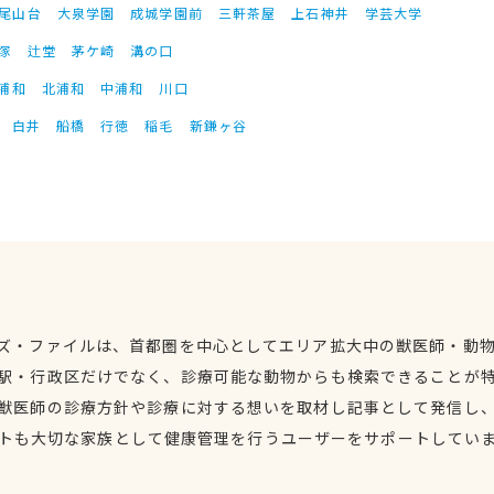
尾山台
大泉学園
成城学園前
三軒茶屋
上石神井
学芸大学
塚
辻堂
茅ケ崎
溝の口
浦和
北浦和
中浦和
川口
白井
船橋
行徳
稲毛
新鎌ヶ谷
ズ・ファイルは、首都圏を中心としてエリア拡大中の獣医師・動
駅・行政区だけでなく、診療可能な動物からも検索できることが
獣医師の診療方針や診療に対する想いを取材し記事として発信し
トも大切な家族として健康管理を行うユーザーをサポートしてい