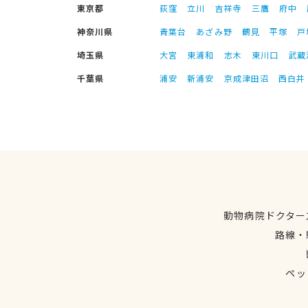
東京都
荻窪
立川
吉祥寺
三鷹
府中
神奈川県
青葉台
あざみ野
鶴見
平塚
戸
埼玉県
大宮
東浦和
志木
東川口
武蔵
千葉県
浦安
新浦安
京成津田沼
西白井
動物病院ドクター
路線・
ペッ