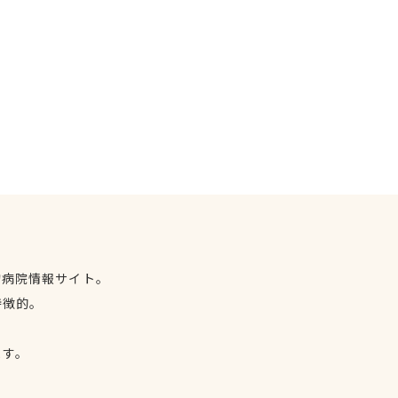
物病院情報サイト。
特徴的。
、
ます。