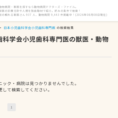
動物病院・獣医を探すなら動物病院ドクターズ・ファイル。
獣医の診療方針や人柄を独自取材で紹介。好みの条件で検索！
街の頼れる獣医さん 937 人、動物病院 9,443 件掲載中！(2026年08月08日現在)
日本小児歯科学会小児歯科専門医
の検索結果
児歯科学会小児歯科専門医の獣医・動物
ニック・病院は見つかりませんでした。
更して検索してください。
1