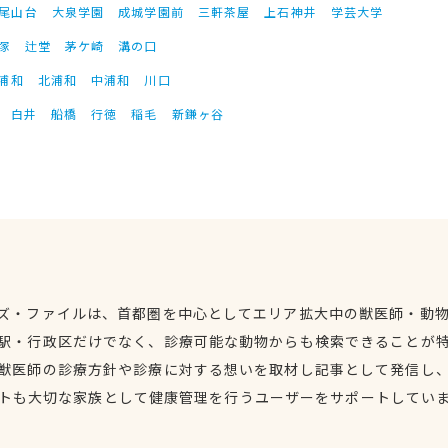
尾山台
大泉学園
成城学園前
三軒茶屋
上石神井
学芸大学
塚
辻堂
茅ケ崎
溝の口
浦和
北浦和
中浦和
川口
白井
船橋
行徳
稲毛
新鎌ヶ谷
ズ・ファイルは、首都圏を中心としてエリア拡大中の獣医師・動
駅・行政区だけでなく、診療可能な動物からも検索できることが
獣医師の診療方針や診療に対する想いを取材し記事として発信し
トも大切な家族として健康管理を行うユーザーをサポートしてい