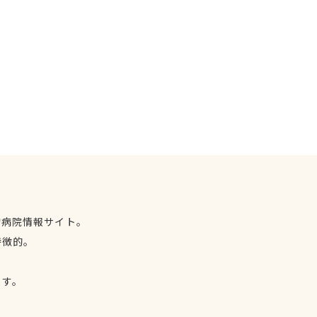
物病院情報サイト。
特徴的。
、
ます。