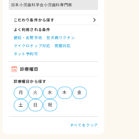
日本小児歯科学会小児歯科専門医
こだわり条件から探す
よく利用される条件
避妊・去勢手術
狂犬病ワクチン
マイクロチップ対応
夜間対応
ネット予約可
診療曜日
診療曜日から探す
月
火
水
木
金
土
日
祝
すべてをクリア