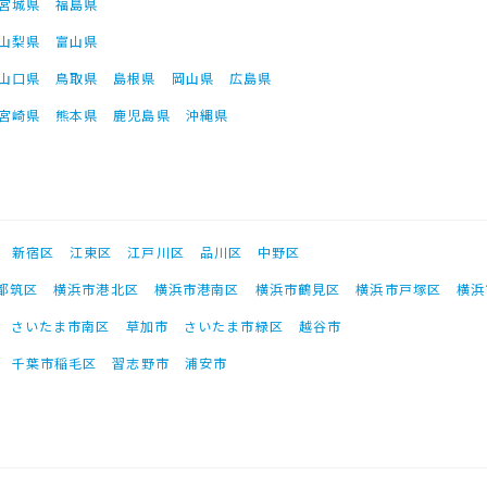
宮城県
福島県
山梨県
富山県
山口県
鳥取県
島根県
岡山県
広島県
宮崎県
熊本県
鹿児島県
沖縄県
新宿区
江東区
江戸川区
品川区
中野区
都筑区
横浜市港北区
横浜市港南区
横浜市鶴見区
横浜市戸塚区
横浜
さいたま市南区
草加市
さいたま市緑区
越谷市
千葉市稲毛区
習志野市
浦安市