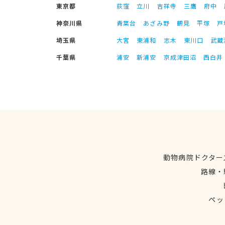
東京都
荻窪
立川
吉祥寺
三鷹
府中
神奈川県
青葉台
あざみ野
鶴見
平塚
戸
埼玉県
大宮
東浦和
志木
東川口
武蔵
千葉県
浦安
新浦安
京成津田沼
西白井
動物病院ドクター
路線・
ペッ