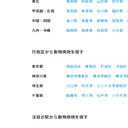
東北
青森県
秋田県
山形県
岩手県
甲信越・北陸
長野県
新潟県
石川県
福井県
中国・四国
香川県
徳島県
愛媛県
高知県
九州・沖縄
福岡県
長崎県
佐賀県
大分県
行政区から動物病院を探す
東京都
世田谷区
練馬区
杉並区
大田区
神奈川県
横浜市青葉区
横浜市緑区
横浜市
埼玉県
川口市
所沢市
さいたま市浦和区
千葉県
船橋市
市川市
松戸市
八千代市
注目の駅から動物病院を探す