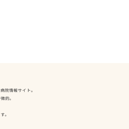
物病院情報サイト。
特徴的。
、
ます。