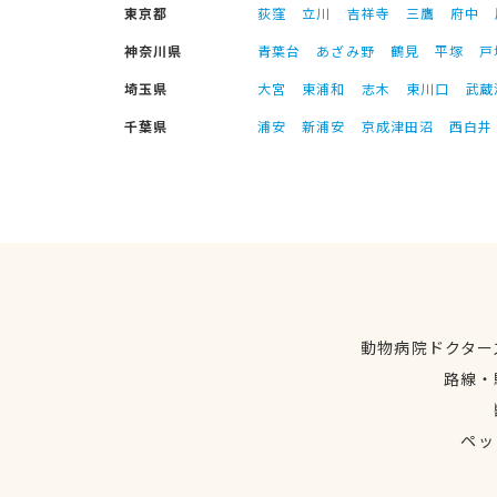
東京都
荻窪
立川
吉祥寺
三鷹
府中
神奈川県
青葉台
あざみ野
鶴見
平塚
戸
埼玉県
大宮
東浦和
志木
東川口
武蔵
千葉県
浦安
新浦安
京成津田沼
西白井
動物病院ドクター
路線・
ペッ