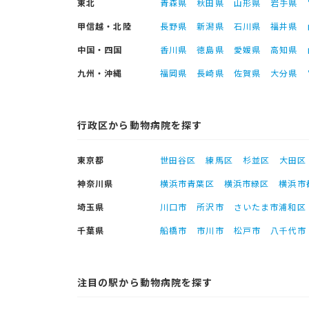
東北
青森県
秋田県
山形県
岩手県
甲信越・北陸
長野県
新潟県
石川県
福井県
中国・四国
香川県
徳島県
愛媛県
高知県
九州・沖縄
福岡県
長崎県
佐賀県
大分県
行政区から動物病院を探す
東京都
世田谷区
練馬区
杉並区
大田区
神奈川県
横浜市青葉区
横浜市緑区
横浜市
埼玉県
川口市
所沢市
さいたま市浦和区
千葉県
船橋市
市川市
松戸市
八千代市
注目の駅から動物病院を探す