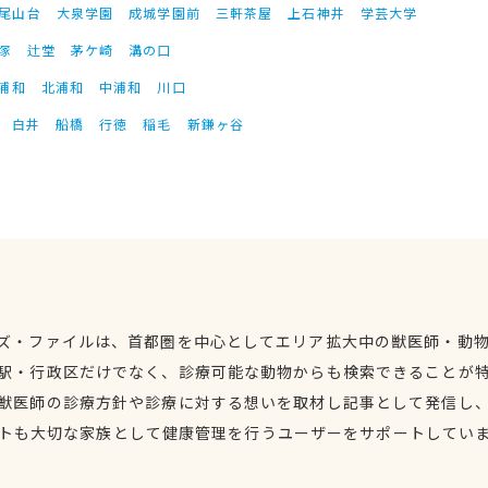
尾山台
大泉学園
成城学園前
三軒茶屋
上石神井
学芸大学
塚
辻堂
茅ケ崎
溝の口
浦和
北浦和
中浦和
川口
白井
船橋
行徳
稲毛
新鎌ヶ谷
ズ・ファイルは、首都圏を中心としてエリア拡大中の獣医師・動
駅・行政区だけでなく、診療可能な動物からも検索できることが
獣医師の診療方針や診療に対する想いを取材し記事として発信し
トも大切な家族として健康管理を行うユーザーをサポートしてい