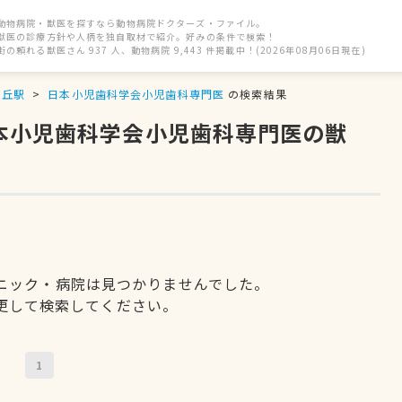
動物病院・獣医を探すなら動物病院ドクターズ・ファイル。
獣医の診療方針や人柄を独自取材で紹介。好みの条件で検索！
街の頼れる獣医さん 937 人、動物病院 9,443 件掲載中！(2026年08月06日現在)
ヶ丘駅
日本小児歯科学会小児歯科専門医
の検索結果
日本小児歯科学会小児歯科専門医の獣
ニック・病院は見つかりませんでした。
更して検索してください。
1