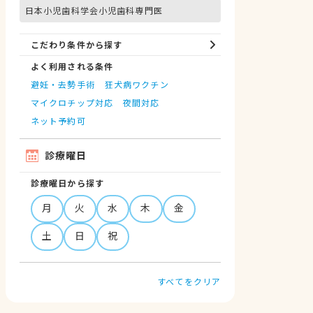
日本小児歯科学会小児歯科専門医
こだわり条件から探す
よく利用される条件
避妊・去勢手術
狂犬病ワクチン
マイクロチップ対応
夜間対応
ネット予約可
診療曜日
診療曜日から探す
月
火
水
木
金
土
日
祝
すべてをクリア