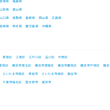
宮城県
福島県
山梨県
富山県
山口県
鳥取県
島根県
岡山県
広島県
宮崎県
熊本県
鹿児島県
沖縄県
新宿区
江東区
江戸川区
品川区
中野区
都筑区
横浜市港北区
横浜市港南区
横浜市鶴見区
横浜市戸塚区
横浜
さいたま市南区
草加市
さいたま市緑区
越谷市
千葉市稲毛区
習志野市
浦安市