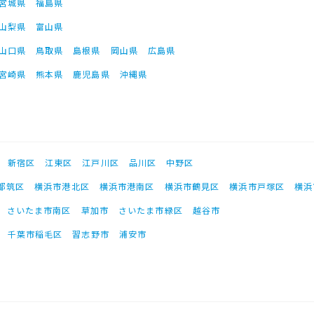
宮城県
福島県
山梨県
富山県
山口県
鳥取県
島根県
岡山県
広島県
宮崎県
熊本県
鹿児島県
沖縄県
新宿区
江東区
江戸川区
品川区
中野区
都筑区
横浜市港北区
横浜市港南区
横浜市鶴見区
横浜市戸塚区
横浜
さいたま市南区
草加市
さいたま市緑区
越谷市
千葉市稲毛区
習志野市
浦安市