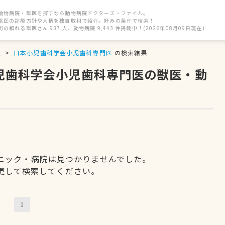
動物病院・獣医を探すなら動物病院ドクターズ・ファイル。
獣医の診療方針や人柄を独自取材で紹介。好みの条件で検索！
街の頼れる獣医さん 937 人、動物病院 9,443 件掲載中！(2026年08月09日現在)
駅
日本小児歯科学会小児歯科専門医
の検索結果
小児歯科学会小児歯科専門医の獣医・動
ニック・病院は見つかりませんでした。
更して検索してください。
1