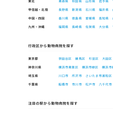
東北
青森県
秋田県
山形県
岩手県
甲信越・北陸
長野県
新潟県
石川県
福井県
中国・四国
香川県
徳島県
愛媛県
高知県
九州・沖縄
福岡県
長崎県
佐賀県
大分県
行政区から動物病院を探す
東京都
世田谷区
練馬区
杉並区
大田区
神奈川県
横浜市青葉区
横浜市緑区
横浜市
埼玉県
川口市
所沢市
さいたま市浦和区
千葉県
船橋市
市川市
松戸市
八千代市
注目の駅から動物病院を探す