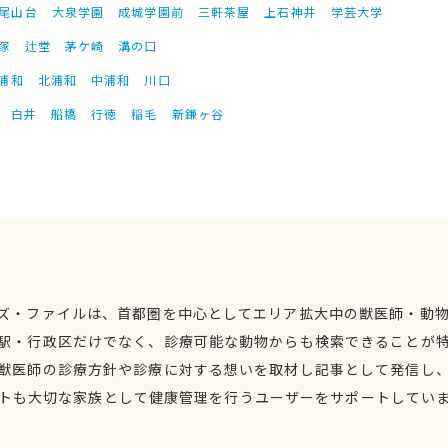
尾山台
大泉学園
成城学園前
三軒茶屋
上石神井
学芸大学
塚
辻堂
茅ケ崎
溝の口
浦和
北浦和
中浦和
川口
白井
船橋
行徳
稲毛
新鎌ヶ谷
ズ・ファイルは、首都圏を中心としてエリア拡大中の獣医師・動
駅・行政区だけでなく、診療可能な動物からも検索できることが
獣医師の診療方針や診療に対する想いを取材し記事として発信し
トも大切な家族として健康管理を行うユーザーをサポートしてい