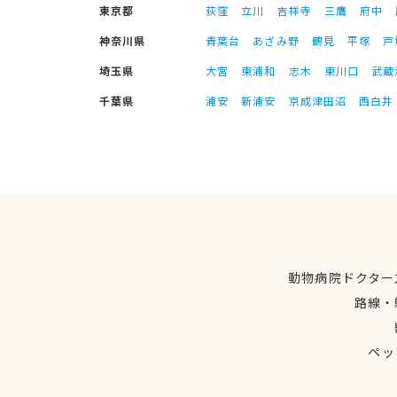
東京都
荻窪
立川
吉祥寺
三鷹
府中
神奈川県
青葉台
あざみ野
鶴見
平塚
戸
埼玉県
大宮
東浦和
志木
東川口
武蔵
千葉県
浦安
新浦安
京成津田沼
西白井
動物病院ドクター
路線・
ペッ