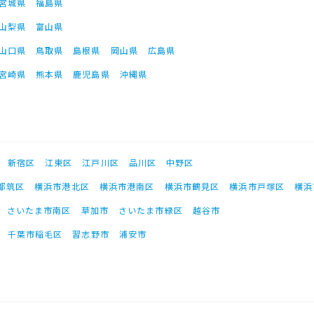
宮城県
福島県
山梨県
富山県
山口県
鳥取県
島根県
岡山県
広島県
宮崎県
熊本県
鹿児島県
沖縄県
新宿区
江東区
江戸川区
品川区
中野区
都筑区
横浜市港北区
横浜市港南区
横浜市鶴見区
横浜市戸塚区
横浜
さいたま市南区
草加市
さいたま市緑区
越谷市
千葉市稲毛区
習志野市
浦安市