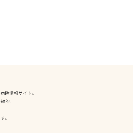
物病院情報サイト。
特徴的。
、
ます。