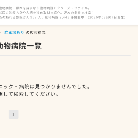
動物病院・獣医を探すなら動物病院ドクターズ・ファイル。
獣医の診療方針や人柄を独自取材で紹介。好みの条件で検索！
街の頼れる獣医さん 937 人、動物病院 9,443 件掲載中！(2026年08月07日現在)
駐車場あり
の検索結果
動物病院一覧
ニック・病院は見つかりませんでした。
更して検索してください。
1