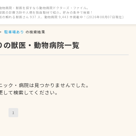
動物病院・獣医を探すなら動物病院ドクターズ・ファイル。
獣医の診療方針や人柄を独自取材で紹介。好みの条件で検索！
街の頼れる獣医さん 937 人、動物病院 9,443 件掲載中！(2026年08月07日現在)
駐車場あり
の検索結果
りの獣医・動物病院一覧
ニック・病院は見つかりませんでした。
更して検索してください。
1