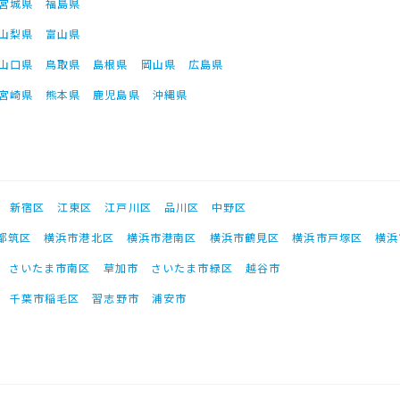
宮城県
福島県
山梨県
富山県
山口県
鳥取県
島根県
岡山県
広島県
宮崎県
熊本県
鹿児島県
沖縄県
新宿区
江東区
江戸川区
品川区
中野区
都筑区
横浜市港北区
横浜市港南区
横浜市鶴見区
横浜市戸塚区
横浜
さいたま市南区
草加市
さいたま市緑区
越谷市
千葉市稲毛区
習志野市
浦安市