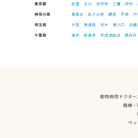
東京都
荻窪
立川
吉祥寺
三鷹
府中
神奈川県
青葉台
あざみ野
鶴見
平塚
戸
埼玉県
大宮
東浦和
志木
東川口
武蔵
千葉県
浦安
新浦安
京成津田沼
西白井
動物病院ドクター
路線・
ペッ