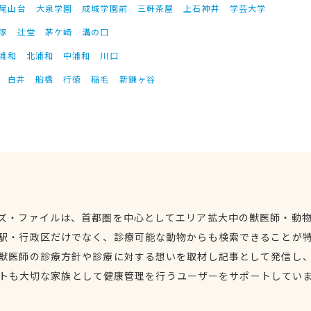
尾山台
大泉学園
成城学園前
三軒茶屋
上石神井
学芸大学
塚
辻堂
茅ケ崎
溝の口
浦和
北浦和
中浦和
川口
白井
船橋
行徳
稲毛
新鎌ヶ谷
ズ・ファイルは、首都圏を中心としてエリア拡大中の獣医師・動
駅・行政区だけでなく、診療可能な動物からも検索できることが
獣医師の診療方針や診療に対する想いを取材し記事として発信し
トも大切な家族として健康管理を行うユーザーをサポートしてい