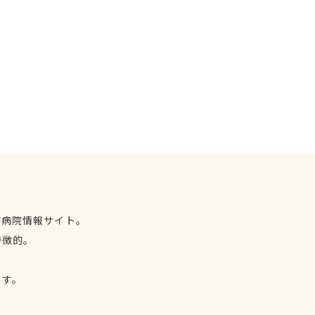
物病院情報サイト。
特徴的。
、
ます。