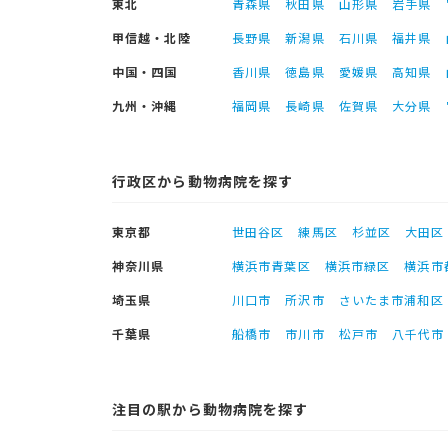
東北
青森県
秋田県
山形県
岩手県
甲信越・北陸
長野県
新潟県
石川県
福井県
中国・四国
香川県
徳島県
愛媛県
高知県
九州・沖縄
福岡県
長崎県
佐賀県
大分県
行政区から動物病院を探す
東京都
世田谷区
練馬区
杉並区
大田区
神奈川県
横浜市青葉区
横浜市緑区
横浜市
埼玉県
川口市
所沢市
さいたま市浦和区
千葉県
船橋市
市川市
松戸市
八千代市
注目の駅から動物病院を探す