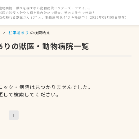
動物病院・獣医を探すなら動物病院ドクターズ・ファイル。
獣医の診療方針や人柄を独自取材で紹介。好みの条件で検索！
街の頼れる獣医さん 937 人、動物病院 9,443 件掲載中！(2026年08月09日現在)
駅
駐車場あり
の検索結果
ありの獣医・動物病院一覧
ニック・病院は見つかりませんでした。
更して検索してください。
1