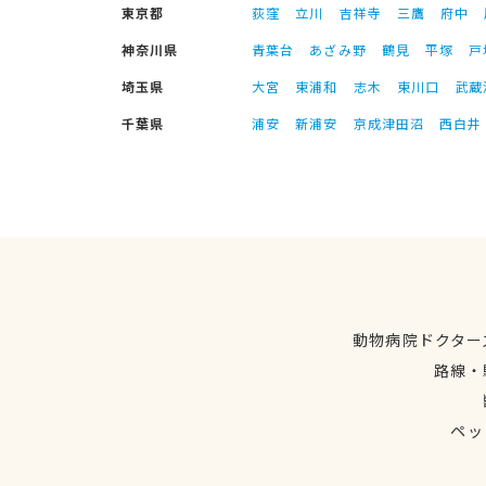
東京都
荻窪
立川
吉祥寺
三鷹
府中
神奈川県
青葉台
あざみ野
鶴見
平塚
戸
埼玉県
大宮
東浦和
志木
東川口
武蔵
千葉県
浦安
新浦安
京成津田沼
西白井
動物病院ドクター
路線・
ペッ