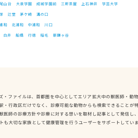
尾山台
大泉学園
成城学園前
三軒茶屋
上石神井
学芸大学
塚
辻堂
茅ケ崎
溝の口
浦和
北浦和
中浦和
川口
白井
船橋
行徳
稲毛
新鎌ヶ谷
ズ・ファイルは、首都圏を中心としてエリア拡大中の獣医師・動
駅・行政区だけでなく、診療可能な動物からも検索できることが
獣医師の診療方針や診療に対する想いを取材し記事として発信し
トも大切な家族として健康管理を行うユーザーをサポートしてい