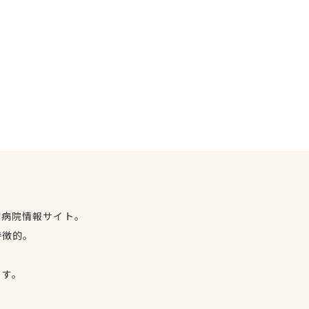
物病院情報サイト。
特徴的。
、
ます。