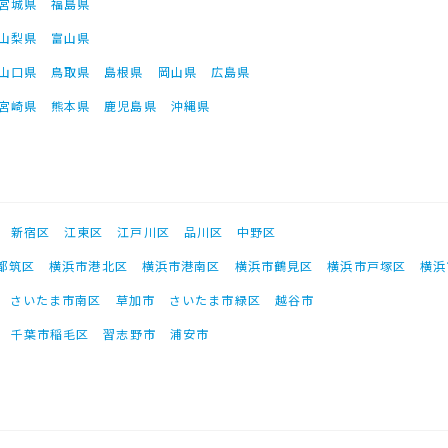
宮城県
福島県
山梨県
富山県
山口県
鳥取県
島根県
岡山県
広島県
宮崎県
熊本県
鹿児島県
沖縄県
新宿区
江東区
江戸川区
品川区
中野区
都筑区
横浜市港北区
横浜市港南区
横浜市鶴見区
横浜市戸塚区
横浜
さいたま市南区
草加市
さいたま市緑区
越谷市
千葉市稲毛区
習志野市
浦安市