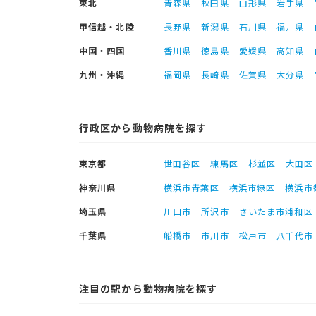
東北
青森県
秋田県
山形県
岩手県
甲信越・北陸
長野県
新潟県
石川県
福井県
中国・四国
香川県
徳島県
愛媛県
高知県
九州・沖縄
福岡県
長崎県
佐賀県
大分県
行政区から動物病院を探す
東京都
世田谷区
練馬区
杉並区
大田区
神奈川県
横浜市青葉区
横浜市緑区
横浜市
埼玉県
川口市
所沢市
さいたま市浦和区
千葉県
船橋市
市川市
松戸市
八千代市
注目の駅から動物病院を探す