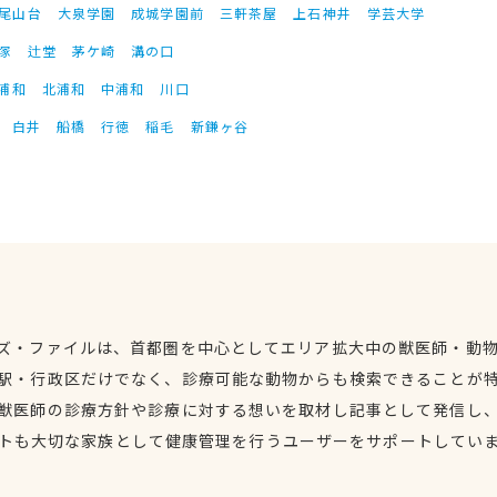
尾山台
大泉学園
成城学園前
三軒茶屋
上石神井
学芸大学
塚
辻堂
茅ケ崎
溝の口
浦和
北浦和
中浦和
川口
白井
船橋
行徳
稲毛
新鎌ヶ谷
ズ・ファイルは、首都圏を中心としてエリア拡大中の獣医師・動
駅・行政区だけでなく、診療可能な動物からも検索できることが
獣医師の診療方針や診療に対する想いを取材し記事として発信し
トも大切な家族として健康管理を行うユーザーをサポートしてい