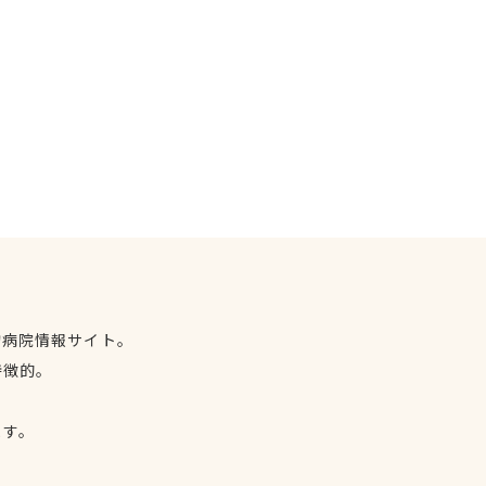
物病院情報サイト。
特徴的。
、
ます。