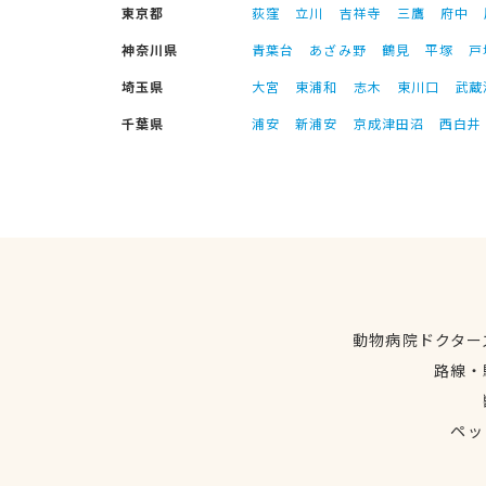
東京都
荻窪
立川
吉祥寺
三鷹
府中
神奈川県
青葉台
あざみ野
鶴見
平塚
戸
埼玉県
大宮
東浦和
志木
東川口
武蔵
千葉県
浦安
新浦安
京成津田沼
西白井
動物病院ドクター
路線・
ペッ