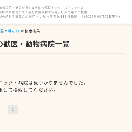
動物病院・獣医を探すなら動物病院ドクターズ・ファイル。
獣医の診療方針や人柄を独自取材で紹介。好みの条件で検索！
街の頼れる獣医さん 937 人、動物病院 9,443 件掲載中！(2026年08月08日現在)
駐車場あり
の検索結果
の獣医・動物病院一覧
ニック・病院は見つかりませんでした。
更して検索してください。
1