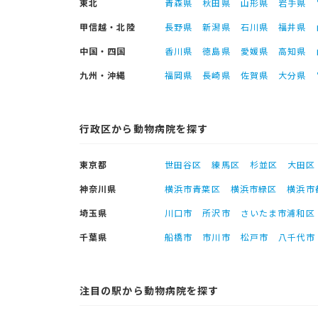
東北
青森県
秋田県
山形県
岩手県
甲信越・北陸
長野県
新潟県
石川県
福井県
中国・四国
香川県
徳島県
愛媛県
高知県
九州・沖縄
福岡県
長崎県
佐賀県
大分県
行政区から動物病院を探す
東京都
世田谷区
練馬区
杉並区
大田区
神奈川県
横浜市青葉区
横浜市緑区
横浜市
埼玉県
川口市
所沢市
さいたま市浦和区
千葉県
船橋市
市川市
松戸市
八千代市
注目の駅から動物病院を探す