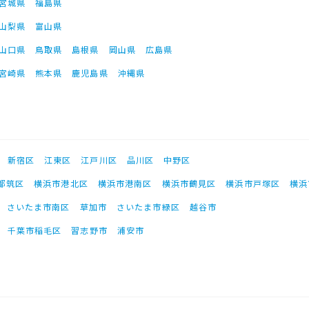
宮城県
福島県
山梨県
富山県
山口県
鳥取県
島根県
岡山県
広島県
宮崎県
熊本県
鹿児島県
沖縄県
新宿区
江東区
江戸川区
品川区
中野区
都筑区
横浜市港北区
横浜市港南区
横浜市鶴見区
横浜市戸塚区
横浜
さいたま市南区
草加市
さいたま市緑区
越谷市
千葉市稲毛区
習志野市
浦安市