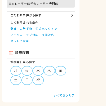
日本レーザー医学会レーザー専門医
こだわり条件から探す
よく利用される条件
避妊・去勢手術
狂犬病ワクチン
マイクロチップ対応
夜間対応
ネット予約可
診療曜日
診療曜日から探す
月
火
水
木
金
土
日
祝
すべてをクリア