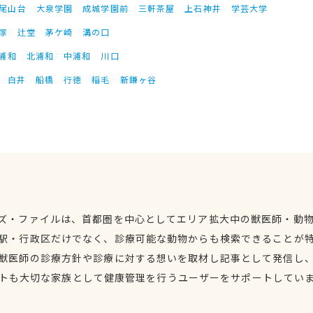
尾山台
大泉学園
成城学園前
三軒茶屋
上石神井
学芸大学
塚
辻堂
茅ケ崎
溝の口
浦和
北浦和
中浦和
川口
白井
船橋
行徳
稲毛
新鎌ヶ谷
ズ・ファイルは、首都圏を中心としてエリア拡大中の獣医師・動
駅・行政区だけでなく、診療可能な動物からも検索できることが
獣医師の診療方針や診療に対する想いを取材し記事として発信し
トも大切な家族として健康管理を行うユーザーをサポートしてい