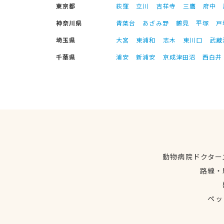
東京都
荻窪
立川
吉祥寺
三鷹
府中
神奈川県
青葉台
あざみ野
鶴見
平塚
戸
埼玉県
大宮
東浦和
志木
東川口
武蔵
千葉県
浦安
新浦安
京成津田沼
西白井
動物病院ドクター
路線・
ペッ