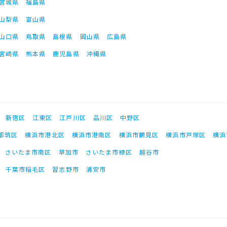
宮城県
福島県
山梨県
富山県
山口県
鳥取県
島根県
岡山県
広島県
宮崎県
熊本県
鹿児島県
沖縄県
新宿区
江東区
江戸川区
品川区
中野区
都筑区
横浜市港北区
横浜市港南区
横浜市鶴見区
横浜市戸塚区
横浜
さいたま市南区
草加市
さいたま市緑区
越谷市
千葉市稲毛区
習志野市
浦安市