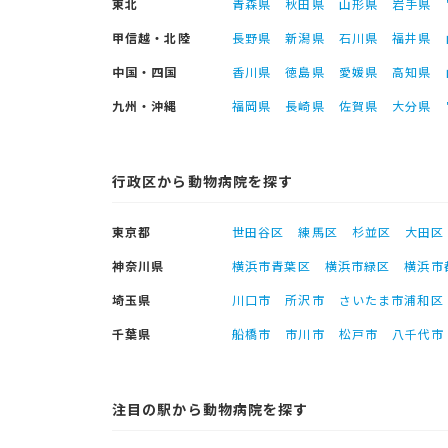
東北
青森県
秋田県
山形県
岩手県
甲信越・北陸
長野県
新潟県
石川県
福井県
中国・四国
香川県
徳島県
愛媛県
高知県
九州・沖縄
福岡県
長崎県
佐賀県
大分県
行政区から動物病院を探す
東京都
世田谷区
練馬区
杉並区
大田区
神奈川県
横浜市青葉区
横浜市緑区
横浜市
埼玉県
川口市
所沢市
さいたま市浦和区
千葉県
船橋市
市川市
松戸市
八千代市
注目の駅から動物病院を探す