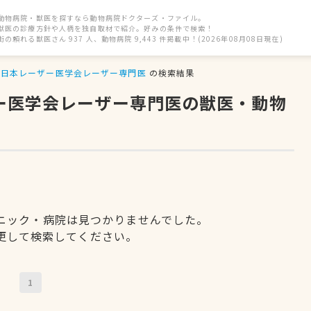
動物病院・獣医を探すなら動物病院ドクターズ・ファイル。
獣医の診療方針や人柄を独自取材で紹介。好みの条件で検索！
街の頼れる獣医さん 937 人、動物病院 9,443 件掲載中！(2026年08月08日現在)
日本レーザー医学会レーザー専門医
の検索結果
ザー医学会レーザー専門医の獣医・動物
ニック・病院は見つかりませんでした。
更して検索してください。
1