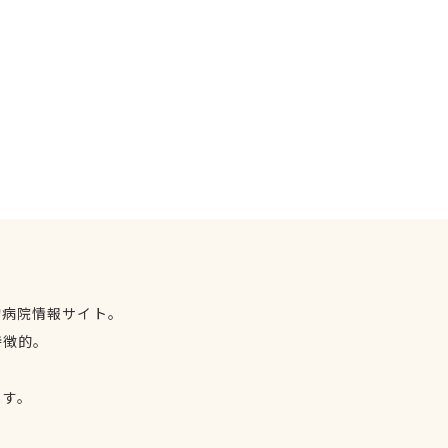
物病院情報サイト。
特徴的。
、
ます。